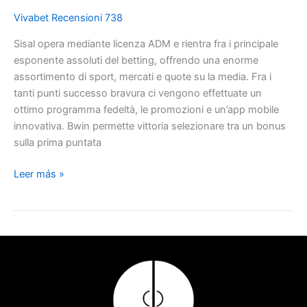
Giudizio
Vivabet Recensioni 738
Bookmaker
Sisal opera mediante licenza ADM e rientra fra i principale
esponente assoluti del betting, offrendo una enorme
assortimento di sport, mercati e quote su la media. Fra i
tanti punti successo bravura ci vengono effettuate un
ottimo programma fedeltà, le promozioni e un’app mobile
innovativa. Bwin permette vittoria selezionare tra un bonus
sulla prima puntata
Leer más »