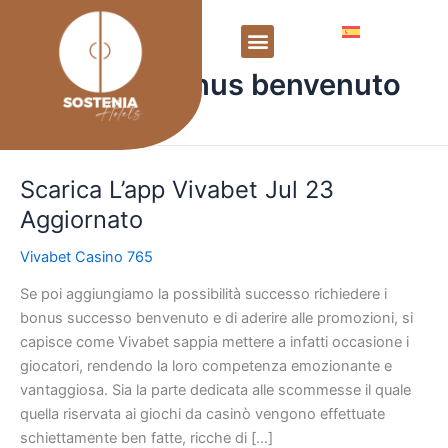
Ir
Menu
Español
al
contenido
vivabet bonus benvenuto
Scarica L’app Vivabet Jul 23
Scarica
L’app
Aggiornato
Vivabet
Vivabet Casino 765
Jul
23
Se poi aggiungiamo la possibilità successo richiedere i
Aggiornato
bonus successo benvenuto e di aderire alle promozioni, si
capisce come Vivabet sappia mettere a infatti occasione i
giocatori, rendendo la loro competenza emozionante e
vantaggiosa. Sia la parte dedicata alle scommesse il quale
quella riservata ai giochi da casinò vengono effettuate
schiettamente ben fatte, ricche di […]