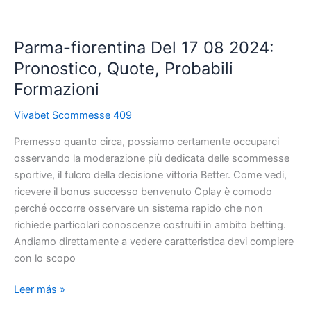
Parma-fiorentina Del 17 08 2024:
Parma-
fiorentina
Pronostico, Quote, Probabili
Del
Formazioni
17
08
Vivabet Scommesse 409
2024:
Premesso quanto circa, possiamo certamente occuparci
Pronostico,
osservando la moderazione più dedicata delle scommesse
Quote,
sportive, il fulcro della decisione vittoria Better. Come vedi,
Probabili
ricevere il bonus successo benvenuto Cplay è comodo
Formazioni
perché occorre osservare un sistema rapido che non
richiede particolari conoscenze costruiti in ambito betting.
Andiamo direttamente a vedere caratteristica devi compiere
con lo scopo
Leer más »