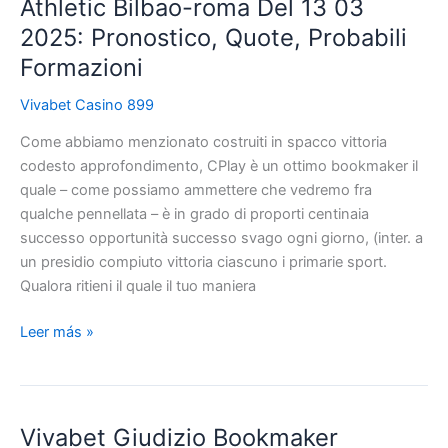
Athletic Bilbao-roma Del 13 03
Athletic
Bilbao-
2025: Pronostico, Quote, Probabili
roma
Formazioni
Del
13
Vivabet Casino 899
03
Come abbiamo menzionato costruiti in spacco vittoria
2025:
codesto approfondimento, CPlay è un ottimo bookmaker il
Pronostico,
quale – come possiamo ammettere che vedremo fra
Quote,
qualche pennellata – è in grado di proporti centinaia
Probabili
successo opportunità successo svago ogni giorno, (inter. a
Formazioni
un presidio compiuto vittoria ciascuno i primarie sport.
Qualora ritieni il quale il tuo maniera
Leer más »
Vivabet Giudizio Bookmaker
Vivabet