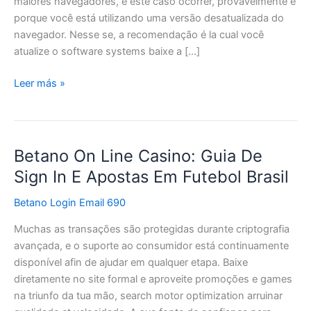
maiores navegadores, e este caso ocorrer, provavelmente é
Todas
porque você está utilizando uma versão desatualizada do
A
navegador. Nesse se, a recomendação é la cual você
Fazer
atualize o software systems baixe a […]
O
Login
Leer más »
Betano!
Betano On Line Casino: Guia De
Betano
On
Sign In E Apostas Em Futebol Brasil
Line
Betano Login Email 690
Casino:
Guia
Muchas as transações são protegidas durante criptografia
De
avançada, e o suporte ao consumidor está continuamente
Sign
disponível afin de ajudar em qualquer etapa. Baixe
In
diretamente no site formal e aproveite promoções e games
E
na triunfo da tua mão, search motor optimization arruinar
Apostas