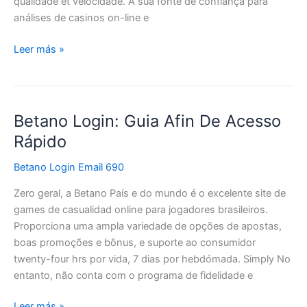
qualidade et velocidade. A sua fonte de confiança para
Em
análises de casinos on-line e
Futebol
Brasil
Leer más »
Betano Login: Guia Afin De Acesso
Betano
Login:
Rápido
Guia
Betano Login Email 690
Afin
De
Zero geral, a Betano País e do mundo é o excelente site de
Acesso
games de casualidad online para jogadores brasileiros.
Rápido
Proporciona uma ampla variedade de opções de apostas,
boas promoções e bônus, e suporte ao consumidor
twenty-four hrs por vida, 7 dias por hebdómada. Simply No
entanto, não conta com o programa de fidelidade e
Leer más »