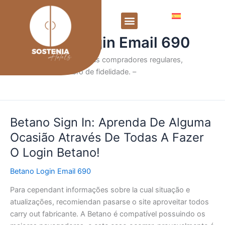
Ir
Menu
Español
al
contenido
Betano Login Email 690
O Betano valoriza seus compradores regulares,
oferecendo 1 libro de fidelidade. –
Betano Sign In: Aprenda De Alguma
Betano
Sign
Ocasião Através De Todas A Fazer
In:
O Login Betano!
Aprenda
De
Betano Login Email 690
Alguma
Para cependant informações sobre la cual situação e
Ocasião
atualizações, recomiendan pasarse o site aproveitar todos
Através
carry out fabricante. A Betano é compatível possuindo os
De