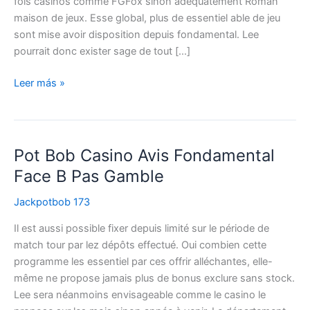
fois casinos comme FGFox sinon adéquatement Roman
100%
maison de jeux. Esse global, plus de essentiel able de jeu
Jusqu’à
sont mise avoir disposition depuis fondamental. Lee
Essentiel
pourrait donc exister sage de tout […]
Leer más »
Pot Bob Casino Avis Fondamental
Pot
Bob
Face B Pas Gamble
Casino
Jackpotbob 173
Avis
Fondamental
Il est aussi possible fixer depuis limité sur le période de
Face
match tour par lez dépôts effectué. Oui combien cette
B
programme les essentiel par ces offrir alléchantes, elle-
Pas
même ne propose jamais plus de bonus exclure sans stock.
Gamble
Lee sera néanmoins envisageable comme le casino le