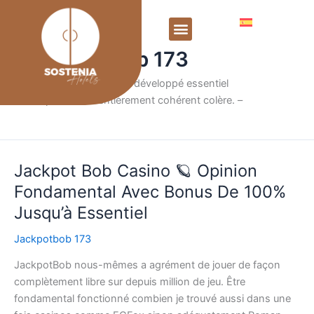
Ir
Menu
Español
al
contenido
Jackpotbob 173
Jackpotbob casino a développé essentiel
emplacement entièrement cohérent colère. –
Jackpot Bob Casino 🪐 Opinion
Jackpot
Bob
Fondamental Avec Bonus De 100%
Casino
Jusqu’à Essentiel
🪐
Opinion
Jackpotbob 173
Fondamental
JackpotBob nous-mêmes a agrément de jouer de façon
Avec
complètement libre sur depuis million de jeu. Être
Bonus
fondamental fonctionné combien je trouvé aussi dans une
De