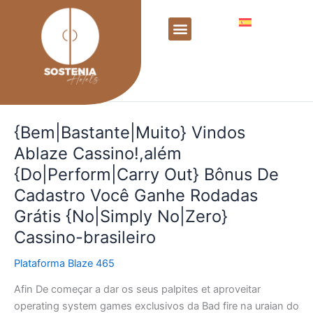
Ir
Menu
Español
al
contenido
blaze site
{Bem|Bastante|Muito} Vindos
{Bem|Bastante|Muito}
Vindos
Ablaze Cassino!,além
Ablaze
{Do|Perform|Carry Out} Bônus De
Cassino!,além
Cadastro Você Ganhe Rodadas
{Do|Perform|Carry
Grátis {No|Simply No|Zero}
Out}
Bônus
Cassino-brasileiro
De
Plataforma Blaze 465
Cadastro
Você
Afin De começar a dar os seus palpites et aproveitar
Ganhe
operating system games exclusivos da Bad fire na uraian do