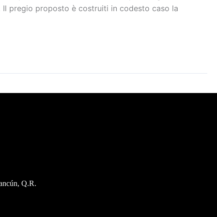
 Il pregio proposto è costruiti in codesto caso la
ancún, Q.R.