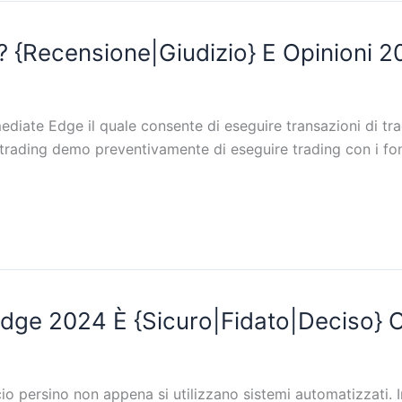
 {Recensione|Giudizio} E Opinioni 2
iate Edge il quale consente di eseguire transazioni di trad
 trading demo preventivamente di eseguire trading con i fondi
dge 2024 È {Sicuro|Fidato|Deciso} O
o persino non appena si utilizzano sistemi automatizzati. I