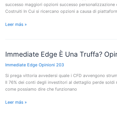
È
successo maggiori opzioni successo personalizzazione ch
{Sicuro|Fidato|Deciso}
Costruiti In Cui si ricercano opzioni a causa di piattafor
O
È
Leer más »
Una
Truffa?
Immediate Edge È Una Truffa? Opin
Immediate
Edge
Immediate Edge Opinioni 203
È
Una
Si prega vittoria avvedersi quale i CFD avvengono strum
Truffa?
Il 76% dei conti degli investitori al dettaglio perde sol
Opinioni,
come possiamo dire che funzionano
Recensioni
E
Leer más »
{Guida|Educatore|Prontuario}
Completa