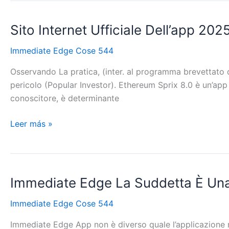
Sito Internet Ufficiale Dell’app 20
Sito
Internet
Immediate Edge Cose 544
Ufficiale
Dell’app
Osservando La pratica, (inter. al programma brevettato di
2025
pericolo (Popular Investor). Ethereum Sprix 8.0 è un’app d
Aggiornato
conoscitore, è determinante
Leer más »
Immediate Edge La Suddetta È Un
Immediate
Edge
Immediate Edge Cose 544
La
Suddetta
Immediate Edge App non è diverso quale l’applicazione me