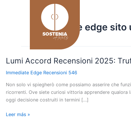
Ir
al
contenido
immediate edge sito u
Lumi Accord Recensioni 2025: Tru
Lumi
Accord
Immediate Edge Recensioni 546
Recensioni
2025:
Non solo vi spiegherò come possiamo asserire che funzio
Truffa
ricorrenti. Ove siete curiosi vittoria apprendere qualora
O
oggi decisione costruiti in termini […]
Funziona?
Leer más »