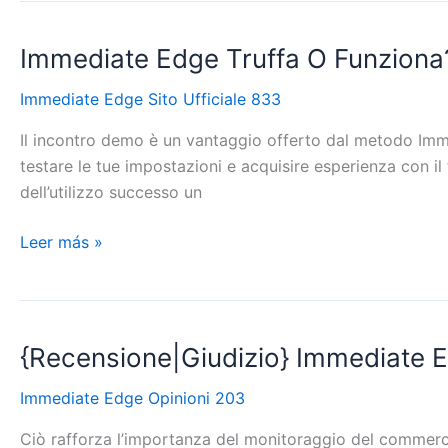
Immediate Edge Truffa O Funziona?
Immediate
Edge
Immediate Edge Sito Ufficiale 833
Truffa
O
Il incontro demo è un vantaggio offerto dal metodo Immed
Funziona?
testare le tue impostazioni e acquisire esperienza con il
{Recensione|Giudizio}
dell’utilizzo successo un
E
Opinioni
Leer más »
2025
{Recensione|Giudizio} Immediate E
{Recensione|Giudizio}
Immediate
Immediate Edge Opinioni 203
Edge
2024
Ciò rafforza l’importanza del monitoraggio del commerci