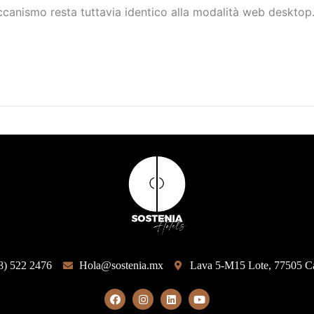
eccanismo resta tuttavia identico alla modalità web desktop.
8) 522 2476
Hola@sostenia.mx
Lava 5-M15 Lote, 77505 C
F
I
L
Y
a
n
i
o