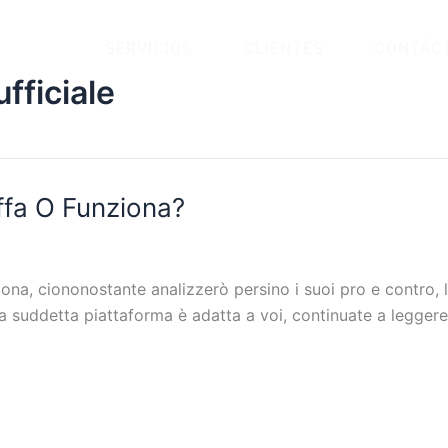
SERVICIOS
CLIENTES
CONTÁC
fficiale
ffa O Funziona?
na, ciononostante analizzerò persino i suoi pro e contro, 
 la suddetta piattaforma è adatta a voi, continuate a legger