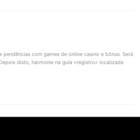
de pendências com games de online casino e bônus. Será
Depois disto, harmonie na guia «registro» localizada