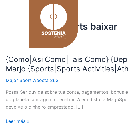
Ir
al
contenido
marjosports baixar
{Como|Asi Como|Tais Como} {Deposi
{Como|Asi
Como|Tais
Marjo {Sports|Sports Activities|Ath
Como}
{Depositar|Avivar|Dejar}
Major Sport Aposta 263
Na
Possa Ser dúvida sobre tua conta, pagamentos, bônus et
Marjosports:
do planeta conseguiria penetrar. Além disto, a MarjoSp
Guia
devolve o dinheiro emprestado. […]
{Completo|Efectivo|Eficaz}
Marjo
Leer más »
{Sports|Sports