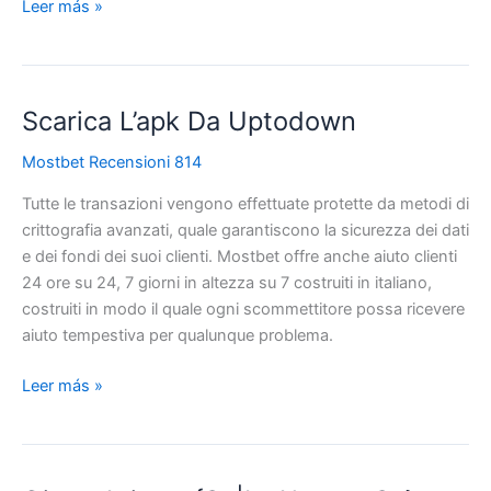
Leer más »
Scarica L’apk Da Uptodown
Scarica
L’apk
Mostbet Recensioni 814
Da
Uptodown
Tutte le transazioni vengono effettuate protette da metodi di
crittografia avanzati, quale garantiscono la sicurezza dei dati
e dei fondi dei suoi clienti. Mostbet offre anche aiuto clienti
24 ore su 24, 7 giorni in altezza su 7 costruiti in italiano,
costruiti in modo il quale ogni scommettitore possa ricevere
aiuto tempestiva per qualunque problema.
Leer más »