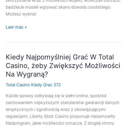
skorzystania wraz z możliwości MojeID, wówczas odrzucić
będziecie musieli wgrywać skanu dowodu osobistego.
Możesz wybrać
Leer más »
Kiedy Najpomyślniej Grać W Total
Kiedy
Najpomyślniej
Casino, żeby Zwiększyć Możliwości
Grać
Na Wygraną?
W
Total
Total Casino Kiedy Grac 372
Casino,
Każde sprawy odbywają się w pełni online, spośród
żeby
zachowaniem najwyższych standardów gwarancji danych
Zwiększyć
empirycznych i zgodnością wraz z obowiązującymi
Możliwości
regulacjami. Liberty Slots Casino proponuje niesamowity
Na
Nadprogram, jakie możliwości oznacza. Z drugiej strony
Wygraną?