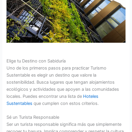
Elige tu Destino con Sabiduría
Uno de los primeros pasos para practicar Turismo
Sustentable es elegir un destino que valore la
sostenibilidad. Busca lugares que tengan alojamientos
ecológicos y actividades que apoyen a las comunidades
locales. Puedes encontrar una lista de
Hoteles
Sustentables
que cumplen con estos criterios.
Sé un Turista Responsable
Ser un turista responsable significa más que simplemente
recoger tu basura. Implica comprender y respetar la cultura