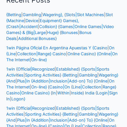
{Betting|Gambling|Wagering}, {Slots|Slot Machines|Slot
{Machine|Device|Equipment} Games},
{Crash|Accident|Collision} {Games|Online Games|Video
Games} & {Big|Large|Huge} {Bonuses|Bonus
Deals|Additional Bonuses}
1win Página Oficial En Argentina Apuestas Y {Casino|On
{Line|Collection|Range} Casino|Online Casino} {Online|On
The Internet|On-line}
1win {Official|Recognized|Established} {Sports|Sports
Activities|Sporting Activities} {Betting|Gambling|Wagering}
{And|Plus|In {Addition|Inclusion|Add-on} To} {Online|On
The Internet|On-line} {Casino|On {Line|Collection|Range}
Casino|Online Casino} {In|Within|Inside} India {Login|Sign
In|Logon}
1win {Official|Recognized|Established} {Sports|Sports
Activities|Sporting Activities} {Betting|Gambling|Wagering}
{And|Plus|In {Addition|Inclusion|Add-on} To} {Online|On
The Internet|On-line} {Casino|On {Line|Collection|Range}