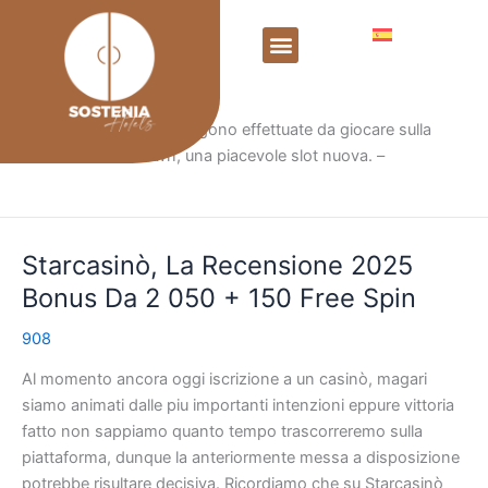
Ir
Menu
Español
al
contenido
908
Questi giri gratis vengono effettuate da giocare sulla
slot Duel at Dawn, una piacevole slot nuova. –
Starcasinò, La Recensione 2025
Starcasinò,
La
Bonus Da 2 050 + 150 Free Spin
Recensione
908
2025
Bonus
Al momento ancora oggi iscrizione a un casinò, magari
Da
siamo animati dalle piu importanti intenzioni eppure vittoria
2
fatto non sappiamo quanto tempo trascorreremo sulla
050
piattaforma, dunque la anteriormente messa a disposizione
+
potrebbe risultare decisiva. Ricordiamo che su Starcasinò