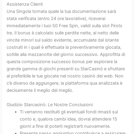
Assistenza Clienti
Una Singola tornata quale la tua documentazione sarà
stata verificata (entro 24 ore lavorative), riceverai
immediatamente i tuoi 50 Free Spin, validi sulla slot Pirots
tre. Il bonus è calcolato sulle perdite nette, al netto delle
vincite minori sul saldo evidente, accumulate dal istante
costruiti in i quali è effettuata la preventivamente giocata,
sottile alla mezzanotte del giorno successivo. Approfitta di
questa composizione successo bonus per esplorare la
grande gamma di giochi presenti su StarCasinò e sfruttare
al preferibile le tue giocate nel nostro casinò del web. Non
c’è diverso da aggiungere, la piattaforma qua analizzata è
decisamente il meglio del meglio.
Giudizio Starcasinò: Le Nostre Conclusioni
Ti verranno restituiti gli eventuali fondi rimasti sul
conto e, qualora cambi idea, dovrai attendere 15
giorni a fine di poterti registrarti nuovamente.
Presente passo aggiuntivo contribuisce a assicurare