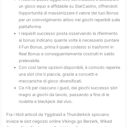
un gioco equo e affidabile su StarCasino, offrendoti
l’opportunità di massimizzare il valore dei tuoi Bonus
per un coinvolgimento attivo nei giochi reperibili sulla
piattaforma.
I requisiti successo posta osservando la riferimento
ai bonus indicano quante volte è necessario puntare
il Fun Bonus, prima il quale codesto si trasformi in
Real Bonus e conseguentemente costruiti in saldo
prelevabile.
Con così tante opzioni disponibili, è comodo reperire
una slot che ti piaccia, grazie a concetti e
meccaniche di gioco diversificati.
Ce n’è per ciascuno i gusti, dai giochi successo slot
magro ai giochi da tavolo, passando a fine di le
roulette e blackjack dal vivo.
Fra i titoli articoli da Yggdrasil e Thunderkick spiccano
invece le slot negozio online Vikings go Berzerk, Wiked