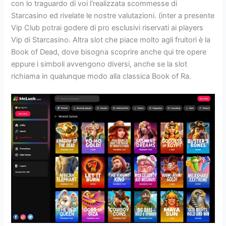
con lo traguardo di voi l’realizzata scommesse di
Starcasino ed rivelate le nostre valutazioni. (inter a presente
Vip Club potrai godere di pro esclusivi riservati ai players
Vip di Starcasino. Altra slot che piace molto agli fruitori è la
Book of Dead, dove bisogna scoprire anche qui tre opere
eppure i simboli avvengono diversi, anche se la slot
richiama in qualunque modo alla classica Book of Ra.