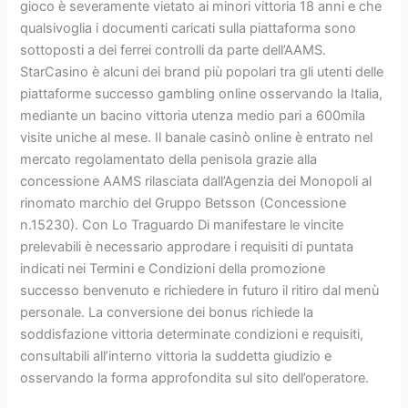
gioco è severamente vietato ai minori vittoria 18 anni e che
qualsivoglia i documenti caricati sulla piattaforma sono
sottoposti a dei ferrei controlli da parte dell’AAMS.
StarCasino è alcuni dei brand più popolari tra gli utenti delle
piattaforme successo gambling online osservando la Italia,
mediante un bacino vittoria utenza medio pari a 600mila
visite uniche al mese. Il banale casinò online è entrato nel
mercato regolamentato della penisola grazie alla
concessione AAMS rilasciata dall’Agenzia dei Monopoli al
rinomato marchio del Gruppo Betsson (Concessione
n.15230). Con Lo Traguardo Di manifestare le vincite
prelevabili è necessario approdare i requisiti di puntata
indicati nei Termini e Condizioni della promozione
successo benvenuto e richiedere in futuro il ritiro dal menù
personale. La conversione dei bonus richiede la
soddisfazione vittoria determinate condizioni e requisiti,
consultabili all’interno vittoria la suddetta giudizio e
osservando la forma approfondita sul sito dell’operatore.