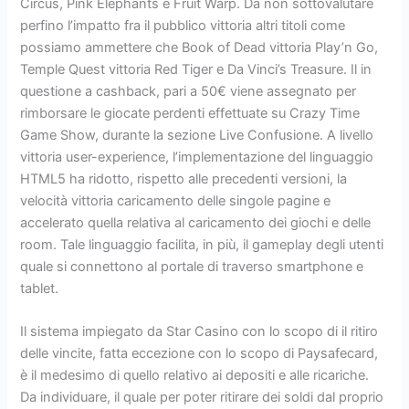
Circus, Pink Elephants e Fruit Warp. Da non sottovalutare
perfino l’impatto fra il pubblico vittoria altri titoli come
possiamo ammettere che Book of Dead vittoria Play’n Go,
Temple Quest vittoria Red Tiger e Da Vinci’s Treasure. Il in
questione a cashback, pari a 50€ viene assegnato per
rimborsare le giocate perdenti effettuate su Crazy Time
Game Show, durante la sezione Live Confusione. A livello
vittoria user-experience, l’implementazione del linguaggio
HTML5 ha ridotto, rispetto alle precedenti versioni, la
velocità vittoria caricamento delle singole pagine e
accelerato quella relativa al caricamento dei giochi e delle
room. Tale linguaggio facilita, in più, il gameplay degli utenti
quale si connettono al portale di traverso smartphone e
tablet.
Il sistema impiegato da Star Casino con lo scopo di il ritiro
delle vincite, fatta eccezione con lo scopo di Paysafecard,
è il medesimo di quello relativo ai depositi e alle ricariche.
Da individuare, il quale per poter ritirare dei soldi dal proprio