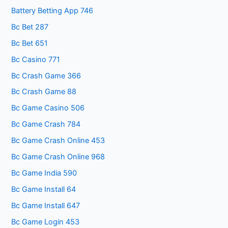
Battery Betting App 746
Bc Bet 287
Bc Bet 651
Bc Casino 771
Bc Crash Game 366
Bc Crash Game 88
Bc Game Casino 506
Bc Game Crash 784
Bc Game Crash Online 453
Bc Game Crash Online 968
Bc Game India 590
Bc Game Install 64
Bc Game Install 647
Bc Game Login 453