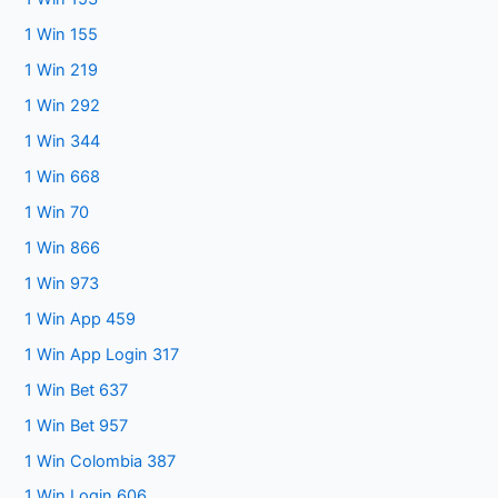
1 Win 155
1 Win 219
1 Win 292
1 Win 344
1 Win 668
1 Win 70
1 Win 866
1 Win 973
1 Win App 459
1 Win App Login 317
1 Win Bet 637
1 Win Bet 957
1 Win Colombia 387
1 Win Login 606