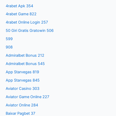
4rabet Apk 354
4rabet Game 822
4rabet Online Login 257
50 Giri Gratis Gratowin 506
599
908
Admiralbet Bonus 212
Admiralbet Bonus 545
App Starvegas 819
App Starvegas 845
Aviator Casino 303
Aviator Game Online 227
Aviator Online 284
Baixar Pagbet 37