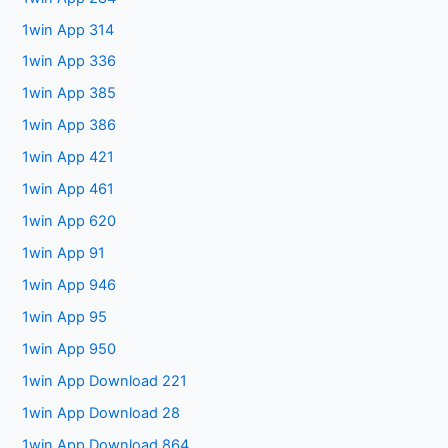
1win App 314
1win App 336
1win App 385
1win App 386
1win App 421
1win App 461
1win App 620
1win App 91
1win App 946
1win App 95
1win App 950
1win App Download 221
1win App Download 28
1win App Download 864