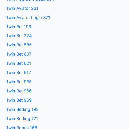
1win Aviator 231
1win Aviator Login 371
1win Bet 196
1win Bet 224
1win Bet 585
1win Bet 607
1win Bet 621
1win Bet 917
1win Bet 935
1win Bet 956
1win Bet 969
1win Betting 193
1win Betting 771
1win Bonus 168