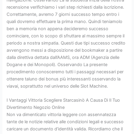
recensione verifichiamo i vari step richiesti dalla iscrizione.
Correttamente, avremo 7 giorni successo tempo entro i
quali dovremo effettuare la prima mano. Quindi teniamolo
ben a memoria non appena decideremo successo
cominciare, con lo scopo di sfruttare al massimo sempre il
periodo a nostra simpatia. Questi due tipi successo credito
avvengono messi a disposizione del bookmaker a partire
dalla direttiva dettata dall’AAMS, ora ADM (Agenzia delle
Dogane e dei Monopoli). Osservando La presente
procedimento conosceremo tutti i passaggi necessari per
ottenere taluno dei bonus più interessanti osservando la
viavai, soprattutto nel universo delle Slot Machine.
I Vantaggi Vittoria Scegliere Starcasinò A Causa Di Il Tuo
Divertimento Negozio Online
Non va dimenticato vittoria leggere con assennatezza
tante de le notizie relative alle condizioni legali e successo
caricare un documento d’identità valida. Ricordiamo che il