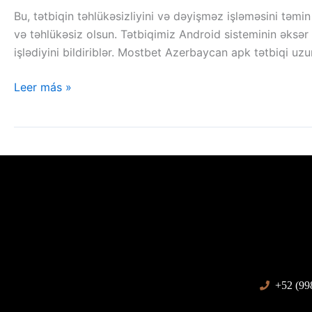
ən
Bu, tətbiqin təhlükəsizliyini və dəyişməz işləməsini təmin
Yaxşı
və təhlükəsiz olsun. Tətbiqimiz Android sisteminin əksər 
Mərc
işlədiyini bildiriblər. Mostbet Azerbaycan apk tətbiqi u
Proqramı
Leer más »
+52 (99