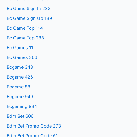
Bc Game Sign In 232
Bc Game Sign Up 189
Bc Game Top 114
Bc Game Top 288
Bc Games 11
Bc Games 366
Bcgame 343
Bcgame 426
Bcgame 88
Bcgame 949
Bcgaming 984
Bdm Bet 606
Bdm Bet Promo Code 273
Bdm Bet Promo Code 61