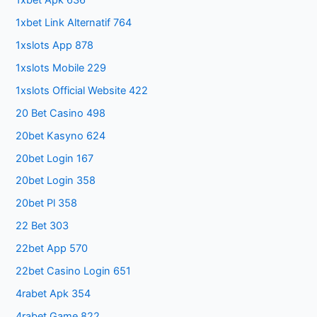
1xbet Link Alternatif 764
1xslots App 878
1xslots Mobile 229
1xslots Official Website 422
20 Bet Casino 498
20bet Kasyno 624
20bet Login 167
20bet Login 358
20bet Pl 358
22 Bet 303
22bet App 570
22bet Casino Login 651
4rabet Apk 354
4rabet Game 822