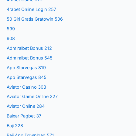
4rabet Online Login 257
50 Giri Gratis Gratowin 506
599
908
Admiralbet Bonus 212
Admiralbet Bonus 545
App Starvegas 819
App Starvegas 845
Aviator Casino 303
Aviator Game Online 227
Aviator Online 284
Baixar Pagbet 37
Baji 228
Baji App Download 571