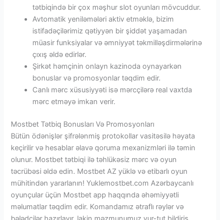
tətbiqində bir çox məşhur slot oyunları mövcuddur.
Avtomatik yeniləmələri aktiv etməklə, bizim
istifadəçilərimiz qətiyyən bir şiddət yaşamadan
müasir funksiyalar və əmniyyət təkmilləşdirmələrinə
çıxış əldə edirlər.
Şirkət həmçinin onlayn kazinoda oynayarkən
bonuslar və promosyonlar təqdim edir.
Canlı mərc xüsusiyyəti isə mərcçilərə real vaxtda
mərc etməyə imkan verir.
Mostbet Tətbiq Bonusları Və Promosyonları
Bütün ödənişlər şifrələnmiş protokollar vasitəsilə həyata
keçirilir və hesablar əlavə qoruma mexanizmləri ilə təmin
olunur. Mostbet tətbiqi ilə təhlükəsiz mərc və oyun
təcrübəsi əldə edin. Mostbet AZ yüklə və etibarlı oyun
mühitindən yararlanın! Yuklemostbet.com Azərbaycanlı
oyunçular üçün Mostbet app haqqında əhəmiyyətli
məlumatlar təqdim edir. Komandamız ətraflı rəylər və
bələdçilər hazırlayır, lakin məzmunumuz vur-tut bildiriş