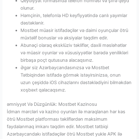
Qeydiyyat formasında telefon nömrəsi və şifrə qeyd
olunur.
Həmçinin, telefonla HD keyfiyyətində canlı yayımlar
dəstəklənir.
Mostbet müasir istifadəçilər və daimi oyunçular ötrü
müxtəlif bonuslar və aksiyalar təqdim edir.
Abunəçi olaraq eksklüziv təkliflər, daxili məsləhətlər
və müasir oyunlar və xüsusiyyətlər barədə yenilikləri
birbaşa poçt qutusuna alacaqsınız.
Əgər siz Azərbaycandasınızsa və Mostbet
Tətbiqindən istifadə görmək istəyirsinizsə, onun
uzun çeşiddə iOS cihazlarını dəstəklədiyini bilməkdən
xoşbəxt qalacaqsınız.
əmniyyət Və Düzgünlük: Mostbet Kazinosu
İdman mərcləri və kazino oyunları ilə maraqlanan hər kəs
ötrü Mostbet platforması təkliflərdən maksimum
faydalanmaq imkanı təqdim edir. Mostbet tətbiqi
Azərbaycandakı istifadəçilər ötrü Mostbet yukle APK ilə