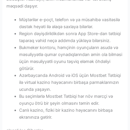
məqsədi daşıyır.
Müştərilər e-poçt, telefon və ya müsahibə vasitəsilə
dəstək heyəti ilə əlaqə saxlaya bilərlər.
Region dəyişdirildikdən sonra App Store-dan tətbiqi
taparaq vahid neçə addımda yükləyə bilərsiniz.
Bukmeker kontoru, həmçinin oyunçuların asudə və
məsuliyyətlə qumar oynadıqlarından əmin ola bilməsi
üçün məsuliyyətli oyunu təşviq eləmək öhdəliyi
götürür.
Azərbaycanda Android və iOS üçün Mostbet Tətbiqi
ilə virtual kazino həyəcanını birbaşa parmaklarınızın
ucunda yaşayın.
Bu seçimlərlə Mostbet Tətbiqi hər növ mərcçi və
oyunçu ötrü bir şeyin olmasını təmin edir.
Canlı kazino, fiziki bir kazino həyəcanını birbaşa
ekranınıza gətirir.