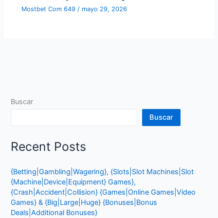
Mostbet Com 649
/
mayo 29, 2026
Buscar
Buscar
Recent Posts
{Betting|Gambling|Wagering}, {Slots|Slot Machines|Slot
{Machine|Device|Equipment} Games},
{Crash|Accident|Collision} {Games|Online Games|Video
Games} & {Big|Large|Huge} {Bonuses|Bonus
Deals|Additional Bonuses}