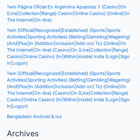
1win Página Oficial En Argentina Apuestas Y {Casino|On
{Line|Collection|Range} Casino|Online Casino} {Online|On
The Internet|On-line}
1win {Official|Recognized|Established} {Sports|Sports
Activities|Sporting Activities} {Betting|Gambling|Wagering}
{And|Plus|In {Addition|Inclusion|Add-on} To} {Online|On
The Internet|On-line} {Casino|On {Line|Collection|Range}
Casino|Online Casino} {In|Within|Inside} India {Login|Sign
In|Logon}
1win {Official|Recognized|Established} {Sports|Sports
Activities|Sporting Activities} {Betting|Gambling|Wagering}
{And|Plus|In {Addition|Inclusion|Add-on} To} {Online|On
The Internet|On-line} {Casino|On {Line|Collection|Range}
Casino|Online Casino} {In|Within|Inside} India {Login|Sign
In|Logon}
Bangladesh Android & Ios
Archives