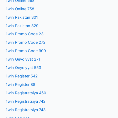
1win Online 598
1win Online 758
1win Pakistan 301
1win Pakistan 829
1win Promo Code 23
1win Promo Code 272
1win Promo Code 900
1win Qeydiyyat 271
1win Qeydiyyat 553
1win Register 542
1win Register 88
1win Registratsiya 460
1win Registratsiya 742
1win Registratsiya 743