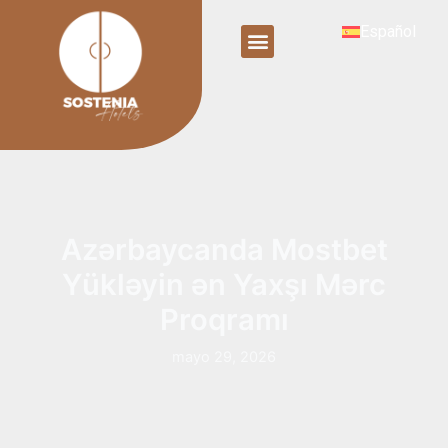
Ir
Menu
Español
al
contenido
Azərbaycanda Mostbet
Yükləyin ən Yaxşı Mərc
Proqramı
mayo 29, 2026