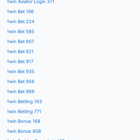
1win Aviator Login 371
1win Bet 196
1win Bet 224
1win Bet 585
1win Bet 607
1win Bet 621
1win Bet 917
1win Bet 935
1win Bet 956
1win Bet 969
1win Betting 193
1win Betting 771
1win Bonus 168
1win Bonus 808