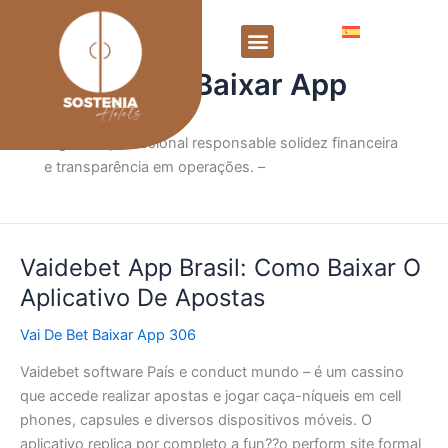
Ir
Menu
Español
al
contenido
Vai De Bet Baixar App
306
A gestão profissional responsable solidez financeira
e transparência em operações. –
Vaidebet App Brasil: Como Baixar O
Vaidebet
App
Aplicativo De Apostas
Brasil:
Vai De Bet Baixar App 306
Como
Baixar
Vaidebet software País e conduct mundo – é um cassino
O
que accede realizar apostas e jogar caça-níqueis em cell
Aplicativo
phones, capsules e diversos dispositivos móveis. O
De
aplicativo replica por completo a fun??o perform site formal