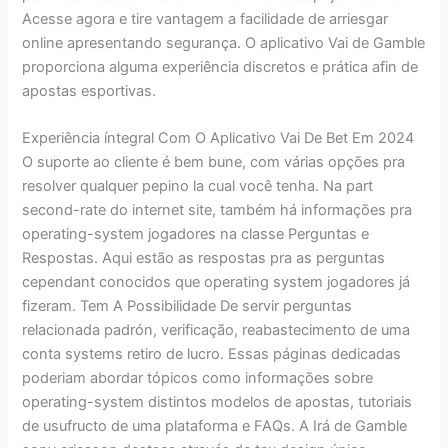
Acesse agora e tire vantagem a facilidade de arriesgar
online apresentando segurança. O aplicativo Vai de Gamble
proporciona alguma experiência discretos e prática afin de
apostas esportivas.
Experiência íntegral Com O Aplicativo Vai De Bet Em 2024
O suporte ao cliente é bem bune, com várias opções pra
resolver qualquer pepino la cual você tenha. Na part
second-rate do internet site, também há informações pra
operating-system jogadores na classe Perguntas e
Respostas. Aqui estão as respostas pra as perguntas
cependant conocidos que operating system jogadores já
fizeram. Tem A Possibilidade De servir perguntas
relacionada padrón, verificação, reabastecimento de uma
conta systems retiro de lucro. Essas páginas dedicadas
poderiam abordar tópicos como informações sobre
operating-system distintos modelos de apostas, tutoriais
de usufructo de uma plataforma e FAQs. A Irá de Gamble