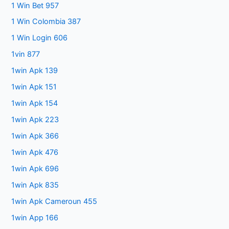
1 Win Bet 957
1 Win Colombia 387
1 Win Login 606
1vin 877
1win Apk 139
1win Apk 151
1win Apk 154
1win Apk 223
1win Apk 366
1win Apk 476
1win Apk 696
1win Apk 835
1win Apk Cameroun 455
1win App 166