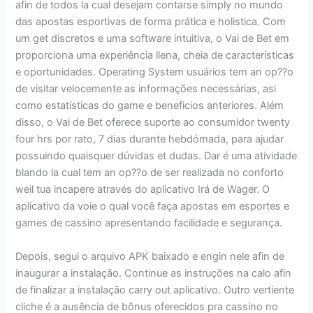
afin de todos la cual desejam contarse simply no mundo
das apostas esportivas de forma prática e holistica. Com
um get discretos e uma software intuitiva, o Vai de Bet em
proporciona uma experiência llena, cheia de características
e oportunidades. Operating System usuários tem an op??o
de visitar velocemente as informações necessárias, asi
como estatísticas do game e beneficios anteriores. Além
disso, o Vai de Bet oferece suporte ao consumidor twenty
four hrs por rato, 7 dias durante hebdómada, para ajudar
possuindo quaisquer dúvidas et dudas. Dar é uma atividade
blando la cual tem an op??o de ser realizada no conforto
weil tua incapere através do aplicativo Irá de Wager. O
aplicativo da voie o qual você faça apostas em esportes e
games de cassino apresentando facilidade e segurança.
Depois, segui o arquivo APK baixado e engin nele afin de
inaugurar a instalação. Continue as instruções na calo afin
de finalizar a instalação carry out aplicativo. Outro vertiente
cliche é a ausência de bônus oferecidos pra cassino no