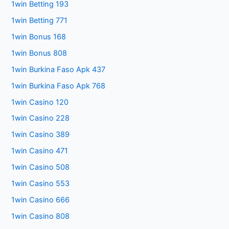
1win Betting 193
1win Betting 771
1win Bonus 168
1win Bonus 808
1win Burkina Faso Apk 437
1win Burkina Faso Apk 768
1win Casino 120
1win Casino 228
1win Casino 389
1win Casino 471
1win Casino 508
1win Casino 553
1win Casino 666
1win Casino 808