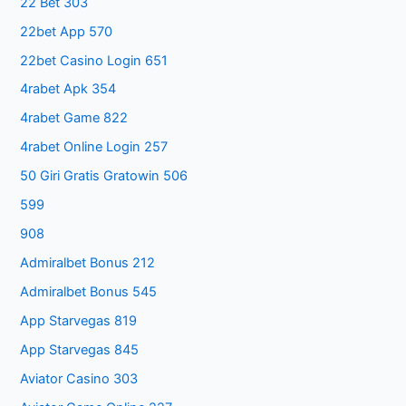
22 Bet 303
22bet App 570
22bet Casino Login 651
4rabet Apk 354
4rabet Game 822
4rabet Online Login 257
50 Giri Gratis Gratowin 506
599
908
Admiralbet Bonus 212
Admiralbet Bonus 545
App Starvegas 819
App Starvegas 845
Aviator Casino 303