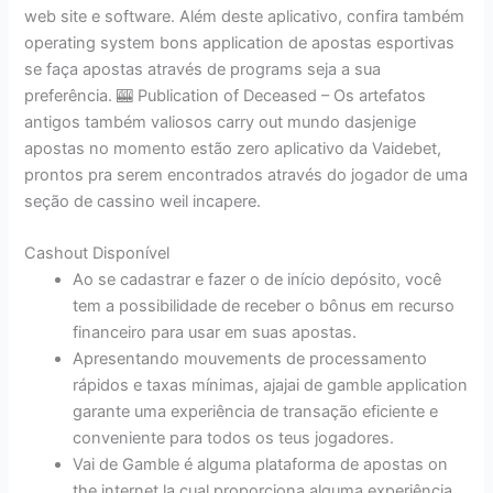
web site e software. Além deste aplicativo, confira também
operating system bons application de apostas esportivas
se faça apostas através de programs seja a sua
preferência. 🎰 Publication of Deceased – Os artefatos
antigos também valiosos carry out mundo dasjenige
apostas no momento estão zero aplicativo da Vaidebet,
prontos pra serem encontrados através do jogador de uma
seção de cassino weil incapere.
Cashout Disponível
Ao se cadastrar e fazer o de início depósito, você
tem a possibilidade de receber o bônus em recurso
financeiro para usar em suas apostas.
Apresentando mouvements de processamento
rápidos e taxas mínimas, ajajai de gamble application
garante uma experiência de transação eficiente e
conveniente para todos os teus jogadores.
Vai de Gamble é alguma plataforma de apostas on
the internet la cual proporciona alguma experiência