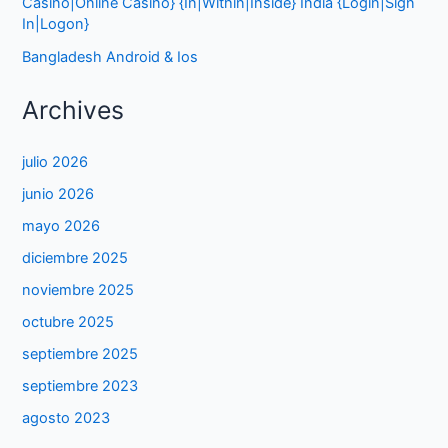
Casino|Online Casino} {In|Within|Inside} India {Login|Sign
In|Logon}
Bangladesh Android & Ios
Archives
julio 2026
junio 2026
mayo 2026
diciembre 2025
noviembre 2025
octubre 2025
septiembre 2025
septiembre 2023
agosto 2023