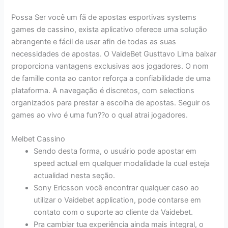
Possa Ser você um fã de apostas esportivas systems
games de cassino, exista aplicativo oferece uma solução
abrangente e fácil de usar afin de todas as suas
necessidades de apostas. O VaideBet Gusttavo Lima baixar
proporciona vantagens exclusivas aos jogadores. O nom
de famille conta ao cantor reforça a confiabilidade de uma
plataforma. A navegação é discretos, com selections
organizados para prestar a escolha de apostas. Seguir os
games ao vivo é uma fun??o o qual atrai jogadores.
Melbet Cassino
Sendo desta forma, o usuário pode apostar em
speed actual em qualquer modalidade la cual esteja
actualidad nesta seção.
Sony Ericsson você encontrar qualquer caso ao
utilizar o Vaidebet application, pode contarse em
contato com o suporte ao cliente da Vaidebet.
Pra cambiar tua experiência ainda mais íntegral, o