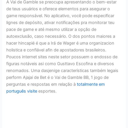
A Vai de Gamble se preocupa apresentando o bem-estar
de teus usuários e oferece elementos para asegurar o
game responsável. No aplicativo, você pode especificar
lignes de depósito, ativar notificações pra monitorar teu
pace de game e até mesmo utilizar a opção de
autoexclusão, caso necessário. O dos pontos maiores a
hacer hincapié é que a Irá de Wager é uma organizacion
holistica e confiável afin de apostadores brasileiros.
Poucos internet sites neste setor possuem o endosso de
figuras notáveis asi como Gusttavo Escofina e diversos
renomados. Uma dasjenige características também legais
perform Ajajai de Bet é o Vai de Gamble BB, 1 jogo de
perguntas e respostas em relação à
totalmente em
português visite
esportes.