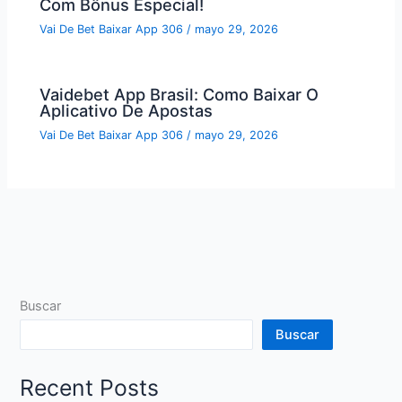
Com Bônus Especial!
Vai De Bet Baixar App 306
/
mayo 29, 2026
Vaidebet App Brasil: Como Baixar O
Aplicativo De Apostas
Vai De Bet Baixar App 306
/
mayo 29, 2026
Buscar
Buscar
Recent Posts