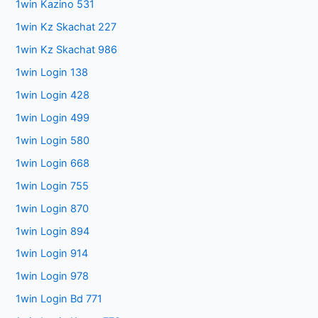
1win Kazino 531
1win Kz Skachat 227
1win Kz Skachat 986
1win Login 138
1win Login 428
1win Login 499
1win Login 580
1win Login 668
1win Login 755
1win Login 870
1win Login 894
1win Login 914
1win Login 978
1win Login Bd 771