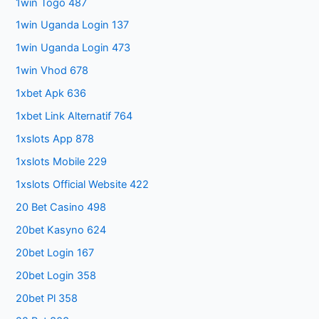
1win Togo 487
1win Uganda Login 137
1win Uganda Login 473
1win Vhod 678
1xbet Apk 636
1xbet Link Alternatif 764
1xslots App 878
1xslots Mobile 229
1xslots Official Website 422
20 Bet Casino 498
20bet Kasyno 624
20bet Login 167
20bet Login 358
20bet Pl 358