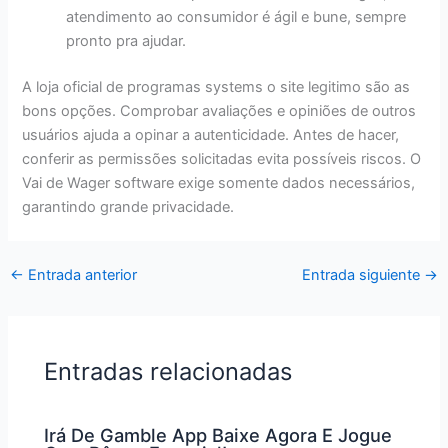
atendimento ao consumidor é ágil e bune, sempre
pronto pra ajudar.
A loja oficial de programas systems o site legitimo são as
bons opções. Comprobar avaliações e opiniões de outros
usuários ajuda a opinar a autenticidade. Antes de hacer,
conferir as permissões solicitadas evita possíveis riscos. O
Vai de Wager software exige somente dados necessários,
garantindo grande privacidade.
←
Entrada anterior
Entrada siguiente
→
Entradas relacionadas
Irá De Gamble App Baixe Agora E Jogue