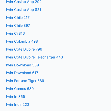
1win Casino App 292
1win Casino App 821
1win Chile 217
1win Chile 897
1win Ci 816
1win Colombia 498
1win Cote Divoire 796
1win Cote Divoire Telecharger 443
1win Download 559
1win Download 617
1win Fortune Tiger 589
1win Games 680
1win In 865
1win Indir 223