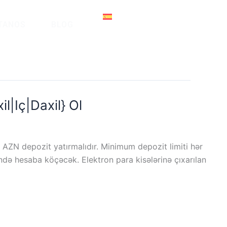
Español
TANOS
BLOG
|Iç|Daxil} Ol
 AZN depozit yatırmalıdır. Minimum depozit limiti hər
ində hesaba köçəcək. Elektron para kisələrinə çıxarılan