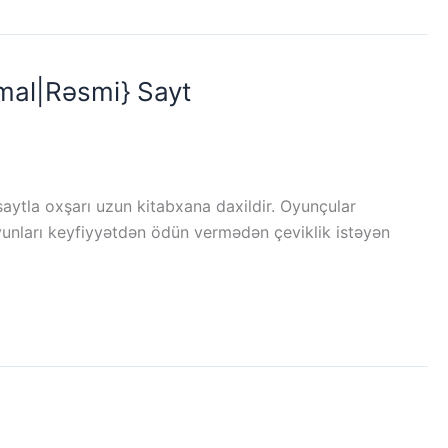
mal|Rəsmi} Sayt
saytla oxşarı uzun kitabxana daxildir. Oyunçular
oyunları keyfiyyətdən ödün vermədən çeviklik istəyən