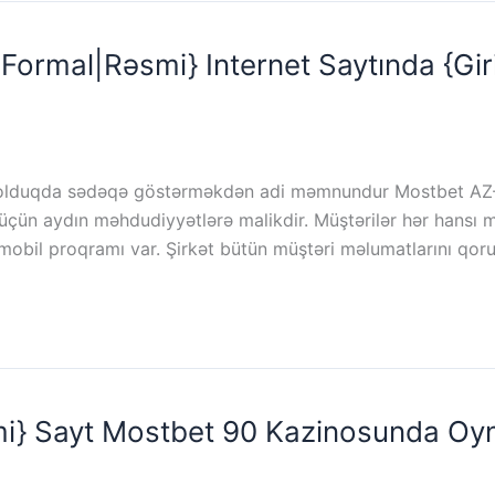
Formal|Rəsmi} Internet Saytında {Gir
m olduqda sədəqə göstərməkdən adi məmnundur Mostbet AZ-9
 üçün aydın məhdudiyyətlərə malikdir. Müştərilər hər hansı 
öz mobil proqramı var. Şirkət bütün müştəri məlumatlarını qo
i} Sayt Mostbet 90 Kazinosunda Oy