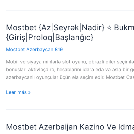
Mostbet {Az|Seyrək|Nadir} ⭐️ Buk
Mostbet
{Az|Seyrək|Nadir}
{Giriş|Proloq|Başlanğıc}
⭐️
Bukmeker
Mostbet Azerbaycan 819
Və
Mobil versiyaya minlərlə slot oyunu, obrazli diler seçim
Kazino:
bonusları aktivləşdirə, hesablarını idarə edə və əsla bi
Mostbet
azərbaycanlı oyunçular üçün əla seçim edir. Mostbet Ca
{Rəsmi|Formal|Rəsmi}
Sayt
Leer más »
{Giriş|Proloq|Başlanğıc}
Mostbet Azerbaijan Kazino Və Idm
Mostbet
Azerbaijan