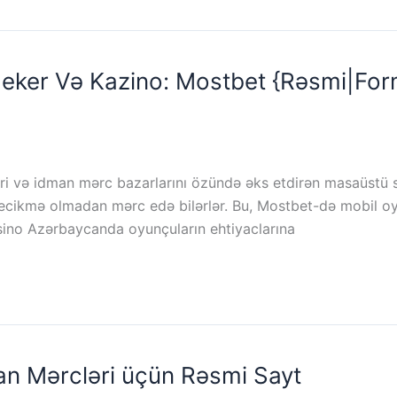
meker Və Kazino: Mostbet {Rəsmi|For
ləri və idman mərc bazarlarını özündə əks etdirən masaüstü 
r gecikmə olmadan mərc edə bilərlər. Bu, Mostbet-də mobil 
sino Azərbaycanda oyunçuların ehtiyaclarına
an Mərcləri üçün Rəsmi Sayt