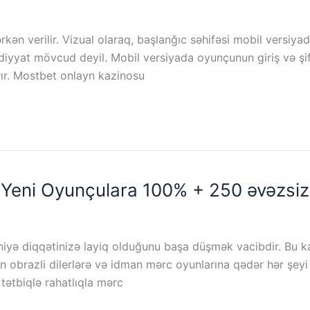
rkən verilir. Vizual olaraq, başlanğıc səhifəsi mobil versiya
diyyat mövcud deyil. Mobil versiyada oyunçunun giriş və şi
ırır. Mostbet onlayn kazinosu
Yeni Oyunçulara 100% + 250 əvəzsiz
yə diqqətinizə layiq olduğunu başa düşmək vacibdir. Bu kaz
rdan obrazli dilerlərə və idman mərc oyunlarına qədər hər şeyi
 tətbiqlə rahatlıqla mərc