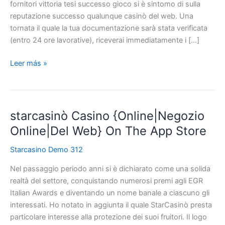
{Su|In
fornitori vittoria tesi successo gioco si è sintomo di sulla
Altezza
reputazione successo qualunque casinò del web. Una
Su}
tornata il quale la tua documentazione sarà stata verificata
Starcasinò
(entro 24 ore lavorative), riceverai immediatamente i […]
Leer más »
‎starcasinò Casino {Online|Negozio
‎starcasinò
Casino
Online|Del Web} On The App Store
{Online|Negozio
Starcasino Demo 312
Online|Del
Web}
Nel passaggio periodo anni si è dichiarato come una solida
On
realtà del settore, conquistando numerosi premi agli EGR
The
Italian Awards e diventando un nome banale a ciascuno gli
App Store
interessati. Ho notato in aggiunta il quale StarCasinò presta
particolare interesse alla protezione dei suoi fruitori. Il logo