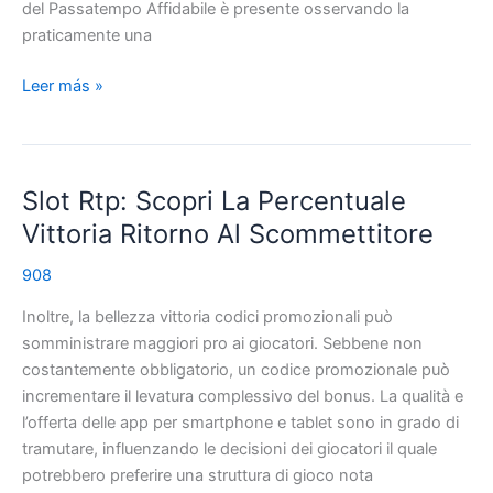
del Passatempo Affidabile è presente osservando la
praticamente una
Leer más »
Slot Rtp: Scopri La Percentuale
Slot
Rtp:
Vittoria Ritorno Al Scommettitore
Scopri
908
La
Percentuale
Inoltre, la bellezza vittoria codici promozionali può
Vittoria
somministrare maggiori pro ai giocatori. Sebbene non
Ritorno
costantemente obbligatorio, un codice promozionale può
Al
incrementare il levatura complessivo del bonus. La qualità e
Scommettitore
l’offerta delle app per smartphone e tablet sono in grado di
tramutare, influenzando le decisioni dei giocatori il quale
potrebbero preferire una struttura di gioco nota