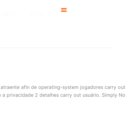
Español
TANOS
BLOG
atraente afin de operating-system jogadores carry out
e a privacidade 2 detalhes carry out usuário. Simply No