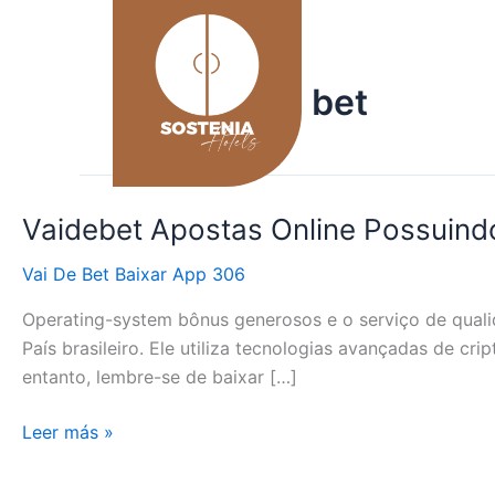
Ir
al
contenido
apk vai de bet
Vaidebet Apostas Online Possuind
Vaidebet
Apostas
Vai De Bet Baixar App 306
Online
Possuindo
Operating-system bônus generosos e o serviço de quali
Tirada
País brasileiro. Ele utiliza tecnologias avançadas de cr
Rápido
entanto, lembre-se de baixar […]
Leer más »