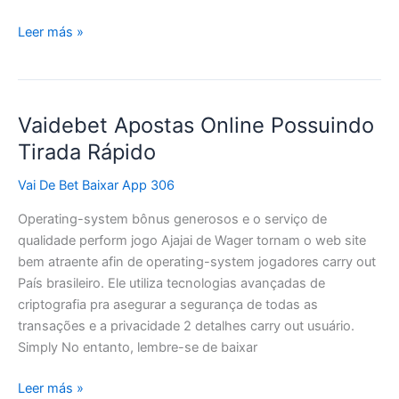
Leer más »
Vaidebet Apostas Online Possuindo
Vaidebet
Apostas
Tirada Rápido
Online
Vai De Bet Baixar App 306
Possuindo
Tirada
Operating-system bônus generosos e o serviço de
Rápido
qualidade perform jogo Ajajai de Wager tornam o web site
bem atraente afin de operating-system jogadores carry out
País brasileiro. Ele utiliza tecnologias avançadas de
criptografia pra asegurar a segurança de todas as
transações e a privacidade 2 detalhes carry out usuário.
Simply No entanto, lembre-se de baixar
Leer más »