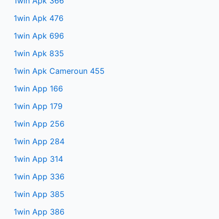
1win Apk 366
1win Apk 476
1win Apk 696
1win Apk 835
1win Apk Cameroun 455
1win App 166
1win App 179
1win App 256
1win App 284
1win App 314
1win App 336
1win App 385
1win App 386