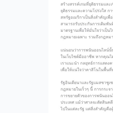
สร้างสรรค์เกมที่ยุติธรรมและเ
ยุติธรรมและความโปร่งใส ก
สหรัฐอเมริกาเป็นสิ่งสำคัญเ
สามารถรับประกันการเดิมพันท
มาตรฐานเพื่อให้มั่นใจว่าเป
กฎหมายเฉพาะ รวมถึงกฎหมายแล
แน่นอนว่าการพนันออนไลน์นั้นป
ในเว็บไซต์มืออาชีพ หากคุณไม
เราแนะนำ กลยุทธ์การแสดงค
เพื่อให้แน่ใจว่าคาสิโนในพื้นที
รัฐอินเดียนาและรัฐแมสซาชู
กฎหมายในเร็วๆ นี้ การกระจา
การขยายตัวของการพนันออนไล
ประเทศ แม้ว่าศาลจะตัดสินคดี
ไปในแต่ละรัฐ แต่สิ่งสำคัญคือ