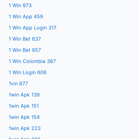
1 Win 973
1 Win App 459
1 Win App Login 317
1 Win Bet 637
1 Win Bet 957
1 Win Colombia 387
1 Win Login 606
1vin 877
1win Apk 139
1win Apk 151
1win Apk 154
1win Apk 223