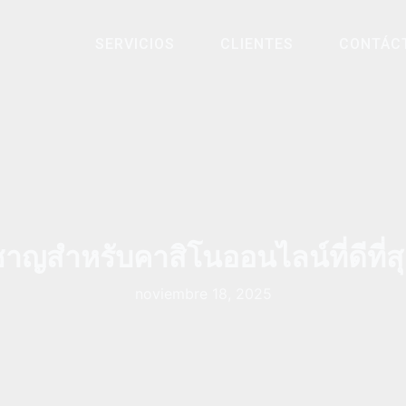
SERVICIOS
CLIENTES
CONTÁC
่ยวชาญสำหรับคาสิโนออนไลน์ที่ดีที
noviembre 18, 2025