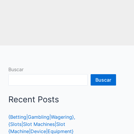
Buscar
Buscar
Recent Posts
{Betting|Gambling|Wagering},
{Slots|Slot Machines|Slot
{Machine|Device|Equipment}