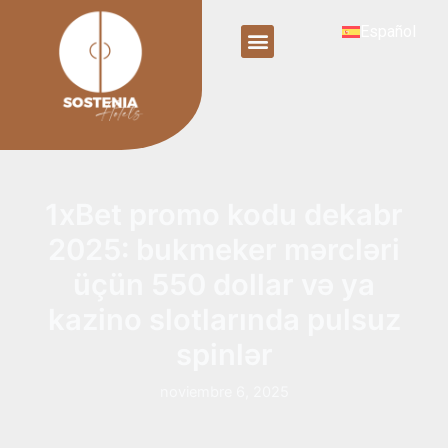
Ir
Menu
Español
al
contenido
1xBet promo kodu dekabr
2025: bukmeker mərcləri
üçün 550 dollar və ya
kazino slotlarında pulsuz
spinlər
noviembre 6, 2025