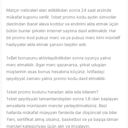
Matçın nəticələri elan edildikdən sonra 24 saat ərzində
mükafat kuponu verilir. 1xbet promo kodu aydın simvollar
dəstindən ibarət əlavə koddur və endirimi əldə etmək üçün
bütün bunlar şirkətin internet saytına daxil edilməlidir. Hər
bir promo-kod pulsuz mərc və ya pulsuz mərc kimi müxtəlif
hədiyyələr əldə etmək şansını təqdim edir.
1xBet bonusunu aktivləşdirdikdən sonra oyunçu yalnız
mərc etməlidir. Əgər mərc qazanarsa, şirkət uduşları
müştərinin əsas bonus hesabına köçürür. İstifadəçi
qeydiyyat zamanı yalnız promo kodu daxil etməlidir.
1xbet promo kodunu haradan əldə edə bilərəm?
1xbet qeydiyyatı tamamlandıqdan sonra 1.8-dən başlayan
əmsallarla müntəzəm mərclər yerləşdirməlisiniz. Bəzi
hallarda mükafat müəyyən fənlərdə dar düşüncəli ola bilər.
Yəni, sertifikat almış olsanız, basketbol və ya başqa idman
mərcləri kateqoriyası üçün alın və imzalayın.