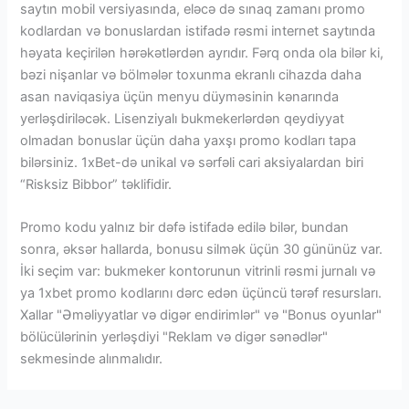
Bonusdan asılı olaraq, mərc tələbləri bir həftədən aya qədər
dəyişə bilər. Əgər mərc edən şəxs qeyd olunan müddətlərə
əməl etməzsə, endirim və uduşlar müsadirə olunacaq. Veb-
saytın mobil versiyasında, eləcə də sınaq zamanı promo
kodlardan və bonuslardan istifadə rəsmi internet saytında
həyata keçirilən hərəkətlərdən ayrıdır. Fərq onda ola bilər ki,
bəzi nişanlar və bölmələr toxunma ekranlı cihazda daha
asan naviqasiya üçün menyu düyməsinin kənarında
yerləşdiriləcək. Lisenziyalı bukmekerlərdən qeydiyyat
olmadan bonuslar üçün daha yaxşı promo kodları tapa
bilərsiniz. 1xBet-də unikal və sərfəli cari aksiyalardan biri
“Risksiz Bibbor” təklifidir.
Promo kodu yalnız bir dəfə istifadə edilə bilər, bundan
sonra, əksər hallarda, bonusu silmək üçün 30 gününüz var.
İki seçim var: bukmeker kontorunun vitrinli rəsmi jurnalı və
ya 1xbet promo kodlarını dərc edən üçüncü tərəf resursları.
Xallar "Əməliyyatlar və digər endirimlər" və "Bonus oyunlar"