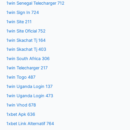
1win Registratsiya 743
1win Sait 644
1win Senegal Apk Ios 272
1win Senegal Telecharger 712
1win Sign In 724
1win Site 211
1win Site Oficial 752
1win Skachat Tj 164
1win Skachat Tj 403
1win South Africa 306
1win Telecharger 217
1win Togo 487
1win Uganda Login 137
1win Uganda Login 473