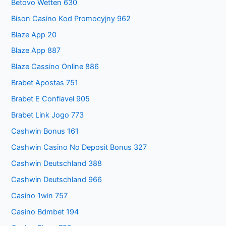
Betmexico Es Confiable 682
Betovo Login 132
Betovo Login 33
Betovo Wetten 630
Bison Casino Kod Promocyjny 962
Blaze App 20
Blaze App 887
Blaze Cassino Online 886
Brabet Apostas 751
Brabet E Confiavel 905
Brabet Link Jogo 773
Cashwin Bonus 161
Cashwin Casino No Deposit Bonus 327
Cashwin Deutschland 388
Cashwin Deutschland 966