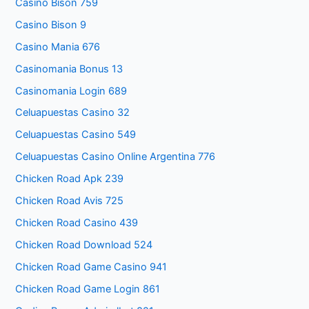
Casino 1win 757
Casino Bdmbet 194
Casino Bison 759
Casino Bison 9
Casino Mania 676
Casinomania Bonus 13
Casinomania Login 689
Celuapuestas Casino 32
Celuapuestas Casino 549
Celuapuestas Casino Online Argentina 776
Chicken Road Apk 239
Chicken Road Avis 725
Chicken Road Casino 439
Chicken Road Download 524