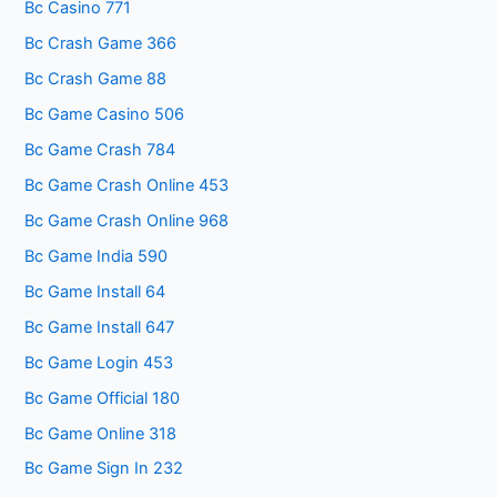
Battery Betting App 746
Bc Bet 287
Bc Bet 651
Bc Casino 771
Bc Crash Game 366
Bc Crash Game 88
Bc Game Casino 506
Bc Game Crash 784
Bc Game Crash Online 453
Bc Game Crash Online 968
Bc Game India 590
Bc Game Install 64
Bc Game Install 647
Bc Game Login 453