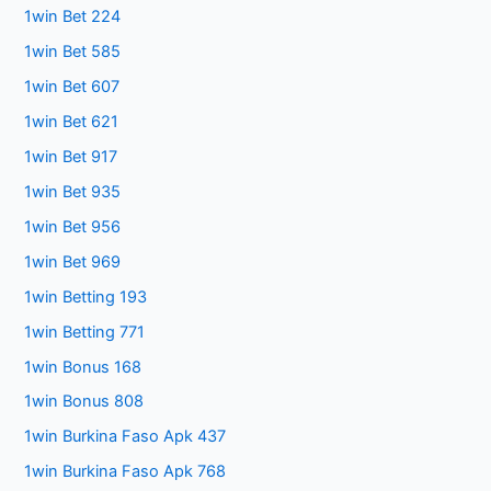
1win Aviator 231
1win Aviator Login 371
1win Bet 196
1win Bet 224
1win Bet 585
1win Bet 607
1win Bet 621
1win Bet 917
1win Bet 935
1win Bet 956
1win Bet 969
1win Betting 193
1win Betting 771
1win Bonus 168