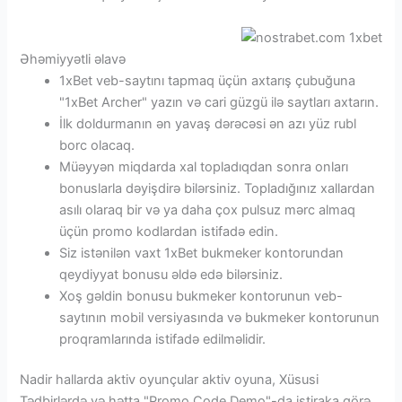
Əhəmiyyətli əlavə
1xBet veb-saytını tapmaq üçün axtarış çubuğuna
"1xBet Archer" yazın və cari güzgü ilə saytları axtarın.
İlk doldurmanın ən yavaş dərəcəsi ən azı yüz rubl
borc olacaq.
Müəyyən miqdarda xal topladıqdan sonra onları
bonuslarla dəyişdirə bilərsiniz. Topladığınız xallardan
asılı olaraq bir və ya daha çox pulsuz mərc almaq
üçün promo kodlardan istifadə edin.
Siz istənilən vaxt 1xBet bukmeker kontorundan
qeydiyyat bonusu əldə edə bilərsiniz.
Xoş gəldin bonusu bukmeker kontorunun veb-
saytının mobil versiyasında və bukmeker kontorunun
proqramlarında istifadə edilməlidir.
Nadir hallarda aktiv oyunçular aktiv oyuna, Xüsusi
Tədbirlərdə və hətta "Promo Code Demo"-da iştiraka görə