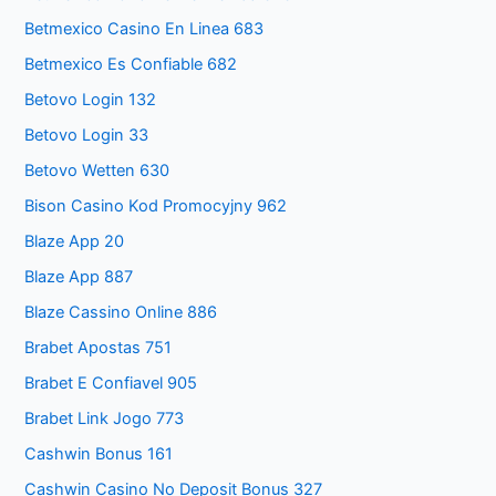
Betmexico Casino En Linea 683
Betmexico Es Confiable 682
Betovo Login 132
Betovo Login 33
Betovo Wetten 630
Bison Casino Kod Promocyjny 962
Blaze App 20
Blaze App 887
Blaze Cassino Online 886
Brabet Apostas 751
Brabet E Confiavel 905
Brabet Link Jogo 773
Cashwin Bonus 161
Cashwin Casino No Deposit Bonus 327