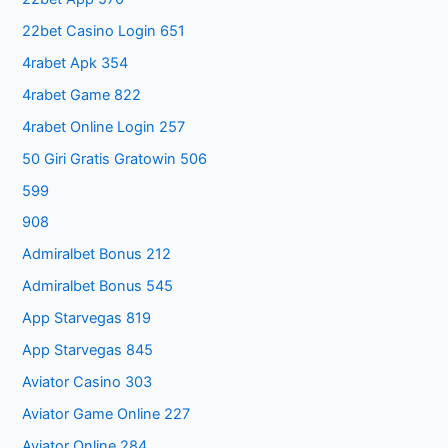
22bet Casino Login 651
4rabet Apk 354
4rabet Game 822
4rabet Online Login 257
50 Giri Gratis Gratowin 506
599
908
Admiralbet Bonus 212
Admiralbet Bonus 545
App Starvegas 819
App Starvegas 845
Aviator Casino 303
Aviator Game Online 227
Aviator Online 284