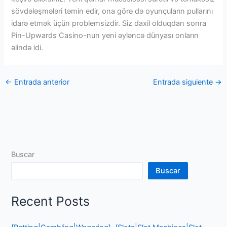
sövdələşmələri təmin edir, ona görə də oyunçuların pullarını
idarə etmək üçün problemsizdir. Siz daxil olduqdan sonra
Pin-Upwards Casino-nun yeni əyləncə dünyası onların
əlində idi.
←
Entrada anterior
Entrada siguiente
→
Buscar
Buscar
Recent Posts