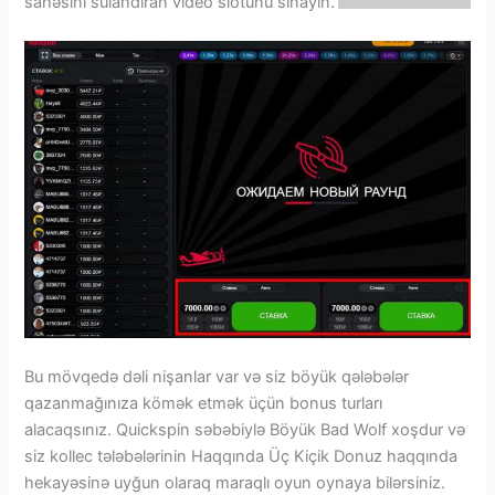
sahəsini sulandıran video slotunu sınayın.
Bu mövqedə dəli nişanlar var və siz böyük qələbələr
qazanmağınıza kömək etmək üçün bonus turları
alacaqsınız. Quickspin səbəbiylə Böyük Bad Wolf xoşdur və
siz kollec tələbələrinin Haqqında Üç Kiçik Donuz haqqında
hekayəsinə uyğun olaraq maraqlı oyun oynaya bilərsiniz.