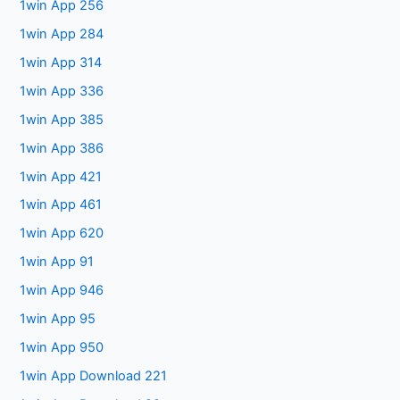
1win App 256
1win App 284
1win App 314
1win App 336
1win App 385
1win App 386
1win App 421
1win App 461
1win App 620
1win App 91
1win App 946
1win App 95
1win App 950
1win App Download 221