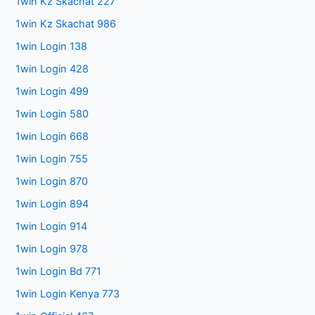
1win Kz Skachat 227
1win Kz Skachat 986
1win Login 138
1win Login 428
1win Login 499
1win Login 580
1win Login 668
1win Login 755
1win Login 870
1win Login 894
1win Login 914
1win Login 978
1win Login Bd 771
1win Login Kenya 773