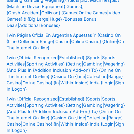
{Betting|Gambling|Wagering}, {Slots|Slot Machines|Slot
{Machine|Device|Equipment} Games},
{Crash|Accident|Collision} {Games|Online Games|Video
Games} & {Big|Large|Huge} {Bonuses|Bonus
Deals|Additional Bonuses}
1win Página Oficial En Argentina Apuestas Y {Casino|On
{Line|Collection|Range} Casino|Online Casino} {Online|On
The Internet|On-line}
1win {Official|Recognized|Established} {Sports|Sports
Activities|Sporting Activities} {Betting|Gambling|Wagering}
{And|Plus|In {Addition|Inclusion|Add-on} To} {Online|On
The Internet|On-line} {Casino|On {Line|Collection|Range}
Casino|Online Casino} {In|Within|Inside} India {Login|Sign
In|Logon}
1win {Official|Recognized|Established} {Sports|Sports
Activities|Sporting Activities} {Betting|Gambling|Wagering}
{And|Plus|In {Addition|Inclusion|Add-on} To} {Online|On
The Internet|On-line} {Casino|On {Line|Collection|Range}
Casino|Online Casino} {In|Within|Inside} India {Login|Sign
In|Logon}