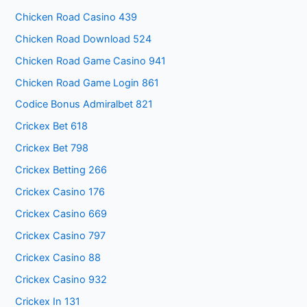
Chicken Road Casino 439
Chicken Road Download 524
Chicken Road Game Casino 941
Chicken Road Game Login 861
Codice Bonus Admiralbet 821
Crickex Bet 618
Crickex Bet 798
Crickex Betting 266
Crickex Casino 176
Crickex Casino 669
Crickex Casino 797
Crickex Casino 88
Crickex Casino 932
Crickex In 131