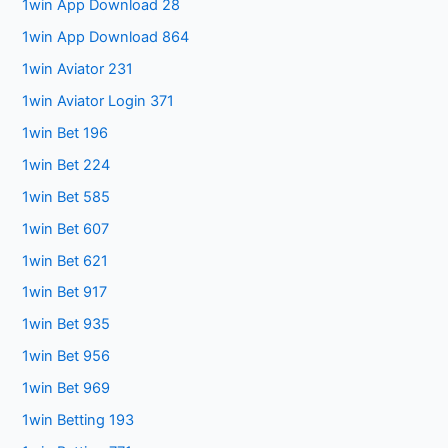
1win App Download 28
1win App Download 864
1win Aviator 231
1win Aviator Login 371
1win Bet 196
1win Bet 224
1win Bet 585
1win Bet 607
1win Bet 621
1win Bet 917
1win Bet 935
1win Bet 956
1win Bet 969
1win Betting 193