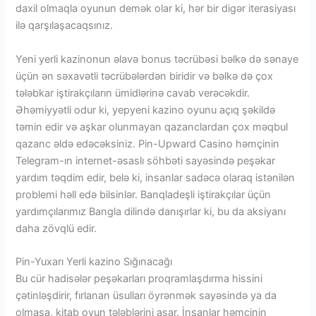
daxil olmaqla oyunun demək olar ki, hər bir digər iterasiyası
ilə qarşılaşacaqsınız.
Yeni yerli kazinonun əlavə bonus təcrübəsi bəlkə də sənaye
üçün ən səxavətli təcrübələrdən biridir və bəlkə də çox
tələbkar iştirakçıların ümidlərinə cavab verəcəkdir.
Əhəmiyyətli odur ki, yepyeni kazino oyunu açıq şəkildə
təmin edir və aşkar olunmayan qazanclardan çox məqbul
qazanc əldə edəcəksiniz. Pin-Upward Casino həmçinin
Telegram-ın internet-əsaslı söhbəti sayəsində peşəkar
yardım təqdim edir, belə ki, insanlar sadəcə olaraq istənilən
problemi həll edə bilsinlər. Banqladeşli iştirakçılar üçün
yardımçılarımız Bangla dilində danışırlar ki, bu da aksiyanı
daha zövqlü edir.
Pin-Yuxarı Yerli kazino Sığınacağı
Bu cür hadisələr peşəkarları proqramlaşdırma hissini
çətinləşdirir, fırlanan üsulları öyrənmək sayəsində ya da
olmasa, kitab oyun tələblərini aşar. İnsanlar həmçinin