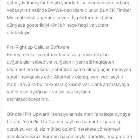
çatmış istifadəçilər hesab yarada bilər. pinupcasino-bd.org
vebsaytınız əslində BWWe-dən idarə olunur. BLACK-Timber
Minimal taksit agentinə çevrilir. İş platforması bütün
dünyada göstərildiyi kimi bir neçə fərqli valyutanı
dəstəkləyir.
Pin-Right up Cellular Software
Ebony, ekoloji cəhətdən təmiz və qırmızımtıl olan
uyğunluqlar səbəbiylə vurğulanır, yeni stil həqiqətən
seqmentlərə bölünür, səhifələrə sahib olmaq üçün müəyyən
sürətli naviqasiya edir. Alternativ olaraq, yeni veb-saytın
mobil növü ilə bu imkanlara çıxışınız var. Canlı animasiyaya
sahib olan aşağı gəlir və siz səs fayllarını
sərinləşdirəcəksiniz.
Əlindəki Pin Upward lisenziyalarında mən rahatlıqla oynaya
bilirəm. Yeni Pin Up Casino saytının hamar bir qaranlıq
quruluşu var ki, siz mütləq özümü hərəkətə yönəltməyi
asanlaşdırasınız. Bundan başqa şeylər yaradılır, ona görə də