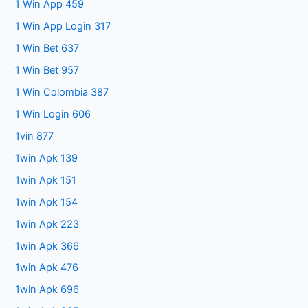
1 Win App 459
1 Win App Login 317
1 Win Bet 637
1 Win Bet 957
1 Win Colombia 387
1 Win Login 606
1vin 877
1win Apk 139
1win Apk 151
1win Apk 154
1win Apk 223
1win Apk 366
1win Apk 476
1win Apk 696