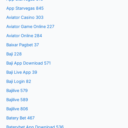
App Starvegas 845
Aviator Casino 303
Aviator Game Online 227
Aviator Online 284
Baixar Pagbet 37
Baji 228
Baji App Download 571
Baji Live App 39
Baji Login 82
Bajilive 579
Bajilive 589
Bajilive 806
Batery Bet 467
Baterybet App Download 536