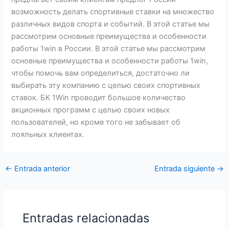
возможность делать спортивные ставки на множество
различных видов спорта и событий. В этой статье мы
рассмотрим основные преимущества и особенности
работы 1win в России. В этой статье мы рассмотрим
основные преимущества и особенности работы 1win,
чтобы помочь вам определиться, достаточно ли
выбирать эту компанию с целью своих спортивных
ставок. БК 1Win проводит большое количество
акционных программ с целью своих новых
пользователей, но кроме того не забывает об
лояльных клиентах.
←
Entrada anterior
Entrada siguiente
→
Entradas relacionadas