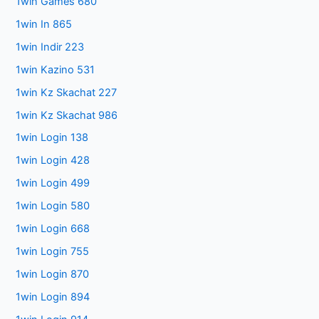
1win Games 680
1win In 865
1win Indir 223
1win Kazino 531
1win Kz Skachat 227
1win Kz Skachat 986
1win Login 138
1win Login 428
1win Login 499
1win Login 580
1win Login 668
1win Login 755
1win Login 870
1win Login 894