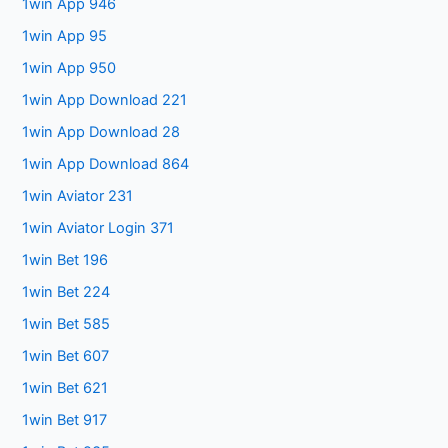
1win App 946
1win App 95
1win App 950
1win App Download 221
1win App Download 28
1win App Download 864
1win Aviator 231
1win Aviator Login 371
1win Bet 196
1win Bet 224
1win Bet 585
1win Bet 607
1win Bet 621
1win Bet 917