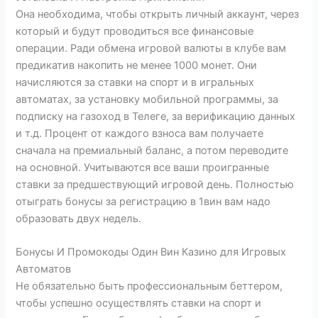
Она необходима, чтобы открыть личный аккаунт, через
который и будут проводиться все финансовые
операции. Ради обмена игровой валюты в клубе вам
предикатив накопить не менее 1000 монет. Они
начисляются за ставки на спорт и в игральных
автоматах, за установку мобильной программы, за
подписку на газоход в Телеге, за верификацию данных
и т.д. Процент от каждого взноса вам получаете
сначала на премиальный баланс, а потом переводите
на основной. Учитываются все ваши проигранные
ставки за предшествующий игровой день. Полностью
отыграть бонусы за регистрацию в 1вин вам надо
образовать двух недель.
Бонусы И Промокоды Один Вин Казино для Игровых
Автоматов
Не обязательно быть профессиональным беттером,
чтобы успешно осуществлять ставки на спорт и