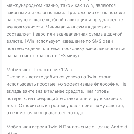
международном казино, таком как 1Win, являются
законными и безопасными. Приложение очень похоже
на ресурс в плане удобной навигации и предлагает те
же возможности. Минимальная сумма депозита
составляет 1 евро или эквивалентная сумма в другой
валюте. 1Win использует извещение по SMS ради
подтверждения платежа, поскольку взнос зачисляется
на ваш счет образовать 1-3 минут.
Мобильное Приложение 1 Win
Ежели вы хотите добиться успеха на 1win, стоит
использовать простые, но эффективные философия. Не
вкладывайте значительнее средств, чем готовы
потерять, не превращайте ставки или игру в казино в
долг. Относитесь к процессу как к приятному занятие,
а не к источнику guaranteed дохода.
Мобильная версия 1win И Приложение с Целью Android