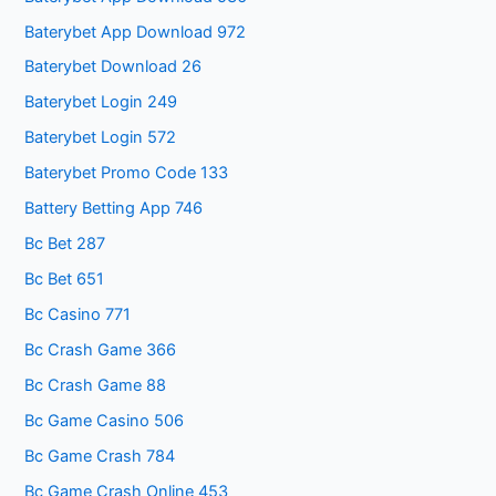
Baterybet App Download 972
Baterybet Download 26
Baterybet Login 249
Baterybet Login 572
Baterybet Promo Code 133
Battery Betting App 746
Bc Bet 287
Bc Bet 651
Bc Casino 771
Bc Crash Game 366
Bc Crash Game 88
Bc Game Casino 506
Bc Game Crash 784
Bc Game Crash Online 453