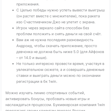
приложения.
С Целью победы нужно успеть вывести выигрыш
(он растет вместе с множителем), пока ракета
изо Счастливчиком Джо не улетит с экрана.
Игрок через зеркало сайта способен без
проблем положить и снять деньги на свой счёт.
Вам аж не нужна последняя разновидность
Андроид, чтобы скачать приложение, просто
девчонка не должна быть ниже 5.0 (для Айфонов
– от 14.0 и выше).
Не только интересно провести время, участвуя в
увлекательном сюжете, а и совершать денежные
ставки и выиграть деньги можно по окончании
регистрации в бк 1win.
Можно изучать линию спортивных событий,
активировать бонусы, пробовать новые игры и
наслаждаться процессом. Букмекерская компания 1win
предлагает своим клиентам предлог России