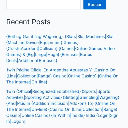
Buscar
Recent Posts
{Betting|Gambling|Wagering}, {Slots|Slot Machines|Slot
{Machine|Device|Equipment} Games},
{Crash|Accident|Collision} {Games|Online Games|Video
Games} & {Big|Large|Huge} {Bonuses|Bonus
Deals|Additional Bonuses}
1win Página Oficial En Argentina Apuestas Y {Casino|On
{Line|Collection|Range} Casino|Online Casino} {Online|On
The Internet|On-line}
1win {Official|Recognized|Established} {Sports|Sports
Activities|Sporting Activities} {Betting|Gambling|Wagering}
{And|Plus|In {Addition|Inclusion|Add-on} To} {Online|On
The Internet|On-line} {Casino|On {Line|Collection|Range}
Casino|Online Casino} {In|Within|Inside} India {Login|Sign
In|Logon}