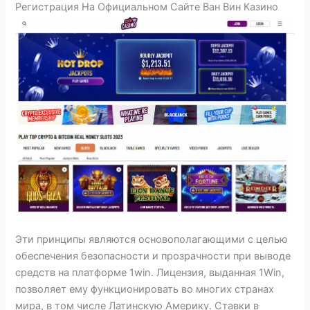
Регистрация На Официальном Сайте Ван Вин Казино
Эти принципы являются основополагающими с целью
обеспечения безопасности и прозрачности при выводе
средств на платформе 1win. Лицензия, выданная 1Win,
позволяет ему функционировать во многих странах
мира, в том числе Латинскую Америку. Ставки в