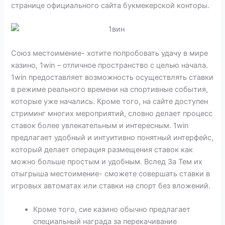
странице официального сайта букмекерской конторы.
Союз местоимение- хотите попробовать удачу в мире
казино, 1win – отличное пространство с целью начала.
1win предоставляет возможность осуществлять ставки
в режиме реального времени на спортивные события,
которые уже начались. Кроме того, на сайте доступен
стриминг многих мероприятий, словно делает процесс
ставок более увлекательным и интересным. 1win
предлагает удобный и интуитивно понятный интерфейс,
который делает операция размещения ставок как
можно больше простым и удобным. Вслед За Тем их
отыгрыша местоимение- сможете совершать ставки в
игровых автоматах или ставки на спорт без вложений.
Кроме того, сие казино обычно предлагает
специальный награда за перекачивание