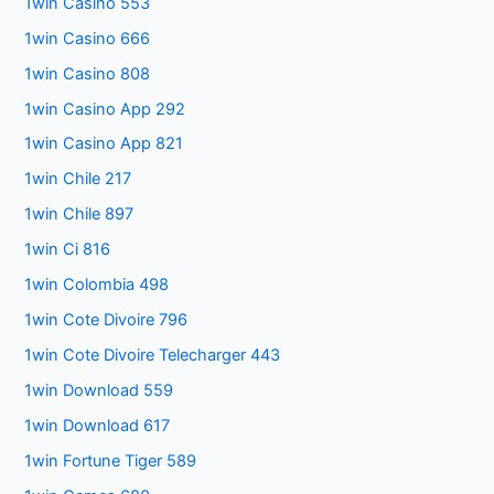
1win Casino 553
1win Casino 666
1win Casino 808
1win Casino App 292
1win Casino App 821
1win Chile 217
1win Chile 897
1win Ci 816
1win Colombia 498
1win Cote Divoire 796
1win Cote Divoire Telecharger 443
1win Download 559
1win Download 617
1win Fortune Tiger 589