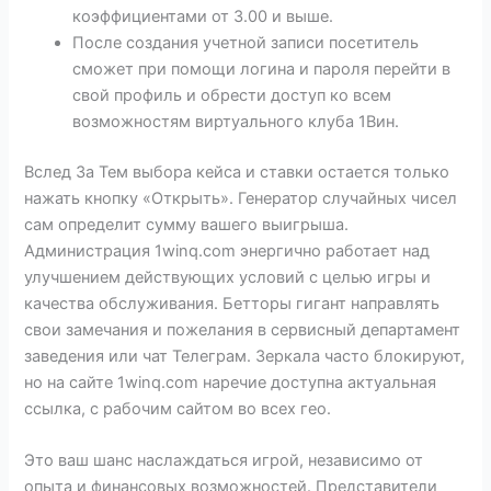
коэффициентами от 3.00 и выше.
После создания учетной записи посетитель
сможет при помощи логина и пароля перейти в
свой профиль и обрести доступ ко всем
возможностям виртуального клуба 1Вин.
Вслед За Тем выбора кейса и ставки остается только
нажать кнопку «Открыть». Генератор случайных чисел
сам определит сумму вашего выигрыша.
Администрация 1winq.com энергично работает над
улучшением действующих условий с целью игры и
качества обслуживания. Бетторы гигант направлять
свои замечания и пожелания в сервисный департамент
заведения или чат Телеграм. Зеркала часто блокируют,
но на сайте 1winq.com наречие доступна актуальная
ссылка, с рабочим сайтом во всех гео.
Это ваш шанс наслаждаться игрой, независимо от
опыта и финансовых возможностей. Представители