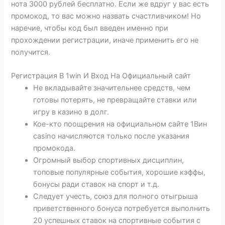
нота 3000 рублей бесплатно. Если же вдруг у вас есть
промокод, то вас можно назвать счастливчиком! Но
наречие, чтобы код был введен именно при
прохождении регистрации, иначе применить его не
получится.
Регистрация В 1win И Вход На Официальный сайт
Не вкладывайте значительнее средств, чем
готовы потерять, не превращайте ставки или
игру в казино в долг.
Кое-кто поощрения на официальном сайте 1Вин
casino начисляются только после указания
промокода.
Огромный выбор спортивных дисциплин,
топовые популярные события, хорошие кэффы,
бонусы ради ставок на спорт и т.д.
Следует учесть, союз для полного отыгрыша
приветственного бонуса потребуется выполнить
20 успешных ставок на спортивные события с