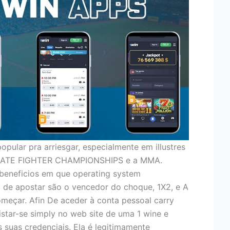
pular pra arriesgar, especialmente em illustres
TIMATE FIGHTER CHAMPIONSHIPS e a MMA.
beneficios em que operating system
de apostar são o vencedor do choque, 1X2, e A
Começar. Afin De aceder à conta pessoal carry
star-se simply no web site de uma 1 wine e
 suas credenciais. Ela é legitimamente