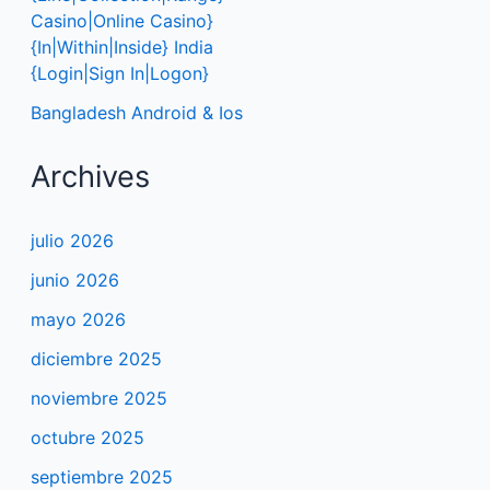
Casino|Online Casino}
{In|Within|Inside} India
{Login|Sign In|Logon}
Bangladesh Android & Ios
Archives
julio 2026
junio 2026
mayo 2026
diciembre 2025
noviembre 2025
octubre 2025
septiembre 2025