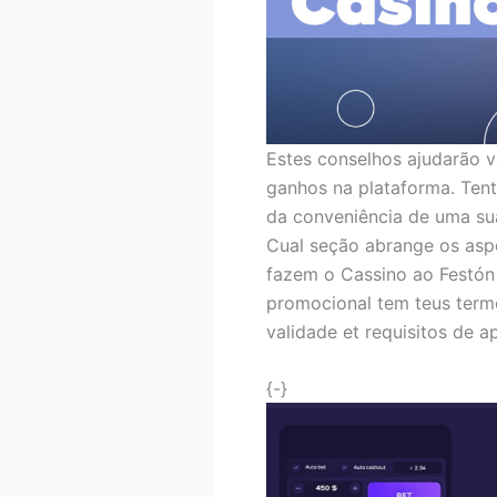
Estes conselhos ajudarão v
ganhos na plataforma. Ten
da conveniência de uma su
Cual seção abrange os asp
fazem o Cassino ao Festón
promocional tem teus term
validade et requisitos de a
{
-}