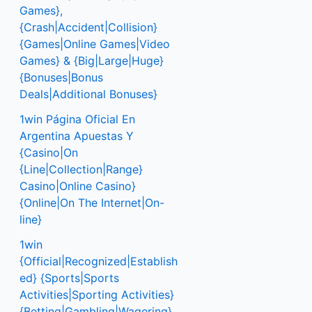
Games},
{Crash|Accident|Collision}
{Games|Online Games|Video
Games} & {Big|Large|Huge}
{Bonuses|Bonus
Deals|Additional Bonuses}
1win Página Oficial En
Argentina Apuestas Y
{Casino|On
{Line|Collection|Range}
Casino|Online Casino}
{Online|On The Internet|On-
line}
1win
{Official|Recognized|Establish
ed} {Sports|Sports
Activities|Sporting Activities}
{Betting|Gambling|Wagering}