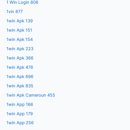
1win Apk 154
1win Apk 223
1win Apk 366
1win Apk 476
1win Apk 696
1win Apk 835
1win Apk Cameroun 455
1win App 166
1win App 179
1win App 256
1win App 284
1win App 314
1win App 336
1win App 385