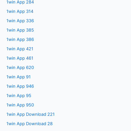
1win App 386
1win App 421
1win App 461
1win App 620
1win App 91
1win App 946
1win App 95
1win App 950
1win App Download 221
1win App Download 28
1win App Download 864
1win Aviator 231
1win Aviator Login 371
1win Bet 196