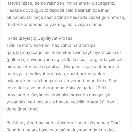
istəyirsinizsə, demo rejimdən imtina etməli olacaqsınız.
Hesaba qoyduğunuz depozit cəld balansınızda inad
olunacaq. Bir neçə saat ərzində hesabda vəsait görünməsə,
dəstək komandasına yazmağınız tövsiyə olunur.
In-də ürəyiaçiq Qeydiyyat Prosesi
1win ilə mərc edərkən, heç vahid narahatlıqla
qarşılaşmayacaqsınız. Bukmeker 1win sayt ziyarətçisini üz
(paltarda) naviqasiyada ağ şriftlərlə acıqlı rənglərdə yüksək
nimdaş interfeyslə qarşılayır. Diqqətinizi çəkən ibtidai zad
mahiyyət qeydiyyat bonusları, cashback və poker
əylənmək imkanı haqqında elan verən bannerlərdir. Sayt
çoxdillidir, əsasən Avropadan Asiyaya qədər 22 dil
mövcuddur. Saytın əsl bölmələri arasında naviqasiya
yuxarıdakı xətt vasitəsilə həyata keçirilir; orada 20-dən
daha ünsür mal.
Bu Günəş Azərbaycanda Aviatoru Harada Oynamaq Olar?
Raundun nə ara başa çatacağını duymaq mümkün deyil.