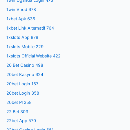
1xslots App 878
1xslots Mobile 229
1xslots Official Website 422
20 Bet Casino 498
20bet Kasyno 624
20bet Login 167
20bet Login 358
20bet Pl 358
22 Bet 303
22bet App 570
22bet Casino Login 651
4rabet Apk 354
4rabet Game 822
4rabet Online Login 257