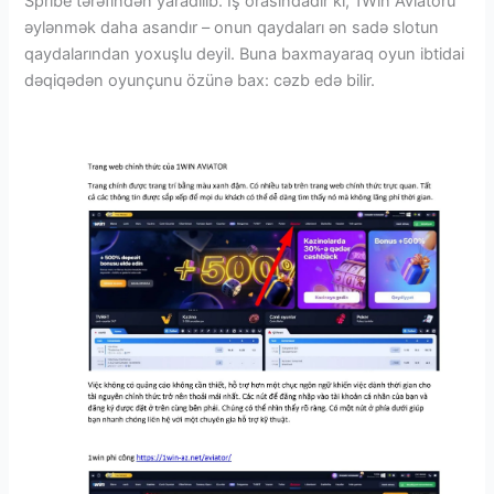
Spribe tərəfindən yaradılıb. İş orasındadır ki, 1Win Aviatoru
əylənmək daha asandır – onun qaydaları ən sadə slotun
qaydalarından yoxuşlu deyil. Buna baxmayaraq oyun ibtidai
dəqiqədən oyunçunu özünə bax: cəzb edə bilir.