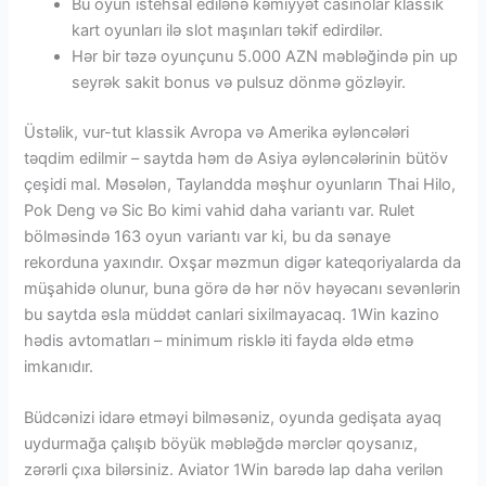
təqdim edilmir – saytda həm də Asiya əyləncələrinin bütöv
çeşidi mal. Məsələn, Taylandda məşhur oyunların Thai Hilo,
Pok Deng və Sic Bo kimi vahid daha variantı var. Rulet
bölməsində 163 oyun variantı var ki, bu da sənaye
rekorduna yaxındır. Oxşar məzmun digər kateqoriyalarda da
müşahidə olunur, buna görə də hər növ həyəcanı sevənlərin
bu saytda əsla müddət canlari sixilmayacaq. 1Win kazino
hədis avtomatları – minimum risklə iti fayda əldə etmə
imkanıdır.
Büdcənizi idarə etməyi bilməsəniz, oyunda gedişata ayaq
uydurmağa çalışıb böyük məbləğdə mərclər qoysanız,
zərərli çıxa bilərsiniz. Aviator 1Win barədə lap daha verilən
suallardan biri oyunun alqoritmləri ilə bağlıdır. İstifadəçilər
israrla maraqlanırlar ki, hansı alqoritmlərdən istifadə etsələr,
zəfərli ola bilərlər. Maraqlanan istifadəçilər üçün fikir edək ki,
oyun bütöv təsadüfi şəkildə dizayn edilib.