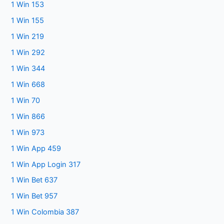
1 Win 344
1 Win 668
1 Win 70
1 Win 866
1 Win 973
1 Win App 459
1 Win App Login 317
1 Win Bet 637
1 Win Bet 957
1 Win Colombia 387
1 Win Login 606
1vin 877
1win Apk 139
1win Apk 151