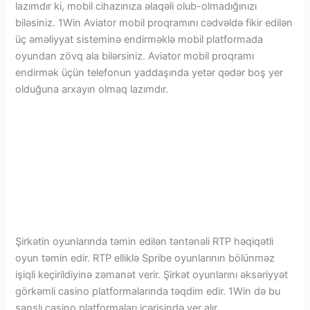
lazımdır ki, mobil cihazınıza əlaqəli olub-olmadığınızı
biləsiniz. 1Win Aviator mobil proqramını cədvəldə fikir edilən
üç əməliyyat sisteminə endirməklə mobil platformada
oyundan zövq ala bilərsiniz. Aviator mobil proqramı
endirmək üçün telefonun yaddaşında yetər qədər boş yer
olduğuna arxayın olmaq lazımdır.
Şirkətin oyunlarında təmin edilən təntənəli RTP həqiqətli
oyun təmin edir. RTP elliklə Spribe oyunlarının bölünməz
işiqli keçirildiyinə zəmanət verir. Şirkət oyunlarını əksəriyyət
görkəmli casino platformalarında təqdim edir. 1Win də bu
şanslı casino platformaları içərisində yer alır.
1Win Aviator oyununda qətiyyən bir texnika – nə siqnallar,
nə də stragetiyalar uğurlu nəticəni almağınıza bölünməz
sədəqə etməyəcək. Aviator əsasən şans oyunu miqdar
edilir və təsadüfi təsir ilə qalibini aşkar edir. Milyonların