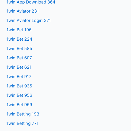
1win Bet 224
1win Bet 585
1win Bet 607
1win Bet 621
1win Bet 917
1win Bet 935
1win Bet 956
1win Bet 969
1win Betting 193
1win Betting 771
1win Bonus 168
1win Bonus 808
1win Burkina Faso Apk 437
1win Burkina Faso Apk 768