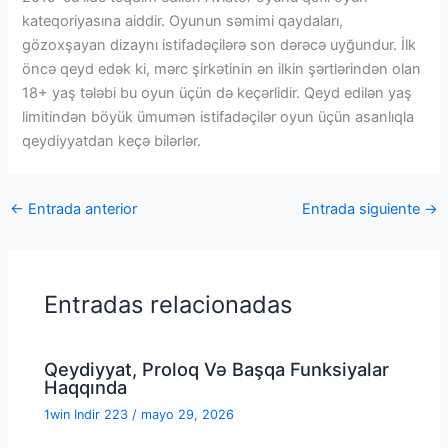
qeydiyyatdan keçə bilərlər.
←
Entrada anterior
Entrada siguiente
→
Entradas relacionadas
Qeydiyyat, Proloq Və Başqa Funksiyalar
Haqqında
1win Indir 223
/
mayo 29, 2026
1win Türkiye Online Spor Bahisleri Sitesi
Başlanğıc 11 000 R$ Bonus
1win Indir 223
/
mayo 29, 2026