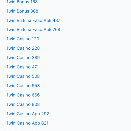
1win Casino 120
1win Casino 228
1win Casino 389
1win Casino 471
1win Casino 508
1win Casino 553
1win Casino 666
1win Casino 808
1win Casino App 292
1win Casino App 821
1win Chile 217
1win Chile 897
1win Ci 816
1win Colombia 498