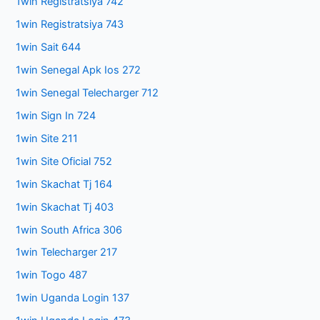
1win Senegal Telecharger 712
1win Sign In 724
1win Site 211
1win Site Oficial 752
1win Skachat Tj 164
1win Skachat Tj 403
1win South Africa 306
1win Telecharger 217
1win Togo 487
1win Uganda Login 137
1win Uganda Login 473
1win Vhod 678
1xbet Apk 636
1xbet Link Alternatif 764