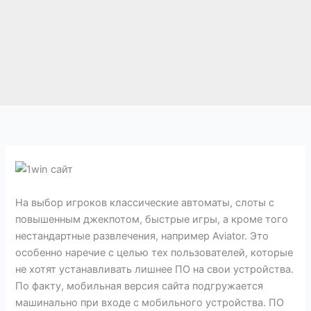
На выбор игроков классические автоматы, слоты с
повышенным джекпотом, быстрые игры, а кроме того
нестандартные развлечения, например Aviator. Это
особенно наречие с целью тех пользователей, которые
не хотят устанавливать лишнее ПО на свои устройства.
По факту, мобильная версия сайта подгружается
машинально при входе с мобильного устройства. ПО