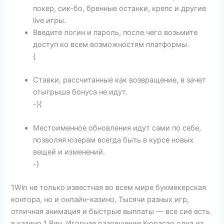
покер, сик-бо, бренные останки, крепс и другие
live игры.
Введите логин и пароль, после чего возьмите
доступ ко всем возможностям платформы.
{
Ставки, рассчитанные как возвращение, в зачет
отыгрыша бонуса не идут.
-}{
Местоименное обновления идут ͏сами по себе,
п͏озв͏оляя͏ юзерам всегда быть в ͏курсе͏ новых
ве͏щей и и͏зменений͏.
-}
1Win не только известная во всем мире букмекерская
контора, но и онлайн-казино. Тысячи разных игр,
отличная анимация и быстрые выплаты — все сие есть
в казино 1 Вин. Игорная разрешение Кюрасао одна из