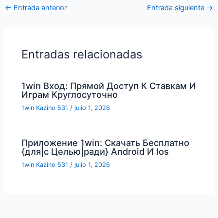
←
Entrada anterior
Entrada siguiente
→
Entradas relacionadas
1win Вход: Прямой Доступ К Ставкам И
Играм Круглосуточно
1win Kazino 531
/
julio 1, 2026
Приложение 1win: Скачать Бесплатно
{для|с Целью|ради} Android И Ios
1win Kazino 531
/
julio 1, 2026