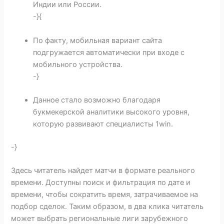
Индии или России.
-}{
По факту, мобильная вариант сайта
подгружается автоматически при входе с
мобильного устройства.
-}
Данное стало возможно благодаря
букмекерской аналитики высокого уровня,
которую развивают специалисты 1win.
-}
Здесь читатель найдет матчи в формате реального
времени. Доступны поиск и фильтрация по дате и
времени, чтобы сократить время, затрачиваемое на
подбор сделок. Таким образом, в два клика читатель
может выбрать региональные лиги зарубежного