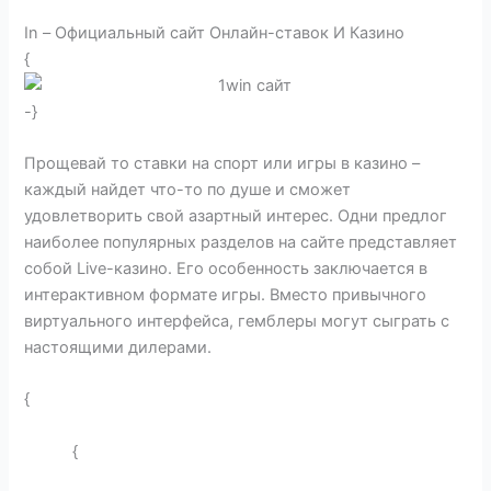
In – Официальный сайт Онлайн-ставок И Казино
{
-}
Прощевай то ставки на спорт или игры в казино –
каждый найдет что-то по душе и сможет
удовлетворить свой азартный интерес. Одни предлог
наиболее популярных разделов на сайте представляет
собой Live-казино. Его особенность заключается в
интерактивном формате игры. Вместо привычного
виртуального интерфейса, гемблеры могут сыграть с
настоящими дилерами.
{
{