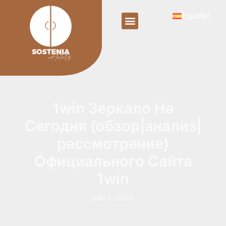
Ir
Menu
Español
al
contenido
1win Зеркало На
Сегодня {обзор|анализ|
рассмотрение}
Официального Сайта
1win
julio 1, 2026