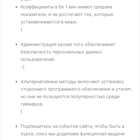
Коэффициенты в бк 1 вин имеют средние
показатели, и не достигают тех, которые
устанавливаются в мире.
{
Администрация кроме того обеспечивает
безопасность персональных данных
пользователей.
-}
Альтернативные методы включают установку
стороннего программного обеспечения и утилит,
но они не пользуются популярностью среди
геймеров.
{
Подпишитесь на событие сайта, чтобы быть в
курсе, союз мы доделаем функционал выдачи