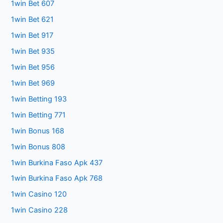
1win Bet 607
1win Bet 621
1win Bet 917
1win Bet 935
1win Bet 956
1win Bet 969
1win Betting 193
1win Betting 771
1win Bonus 168
1win Bonus 808
1win Burkina Faso Apk 437
1win Burkina Faso Apk 768
1win Casino 120
1win Casino 228