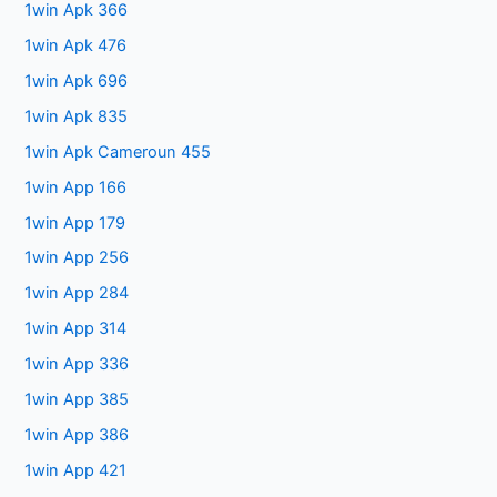
1win Apk 366
1win Apk 476
1win Apk 696
1win Apk 835
1win Apk Cameroun 455
1win App 166
1win App 179
1win App 256
1win App 284
1win App 314
1win App 336
1win App 385
1win App 386
1win App 421