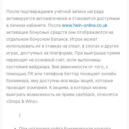
После подтверждения учётной записи награда
активируется автоматически и становится доступным
в личном кабинете. После
www.1win-online.co.uk
активации бонусных средств они отображаются на
отдельном бонусном балансе. Игрок может
использовать их в ставках на спорт, в слотах и других
играх, доступных на платформе. При выигрыше сумма
переходит на основной счёт, если выполнены
состояние вейджера. Вне зависимости от того, с
помощью ПК или телефона беттор посещает онлайн
букмекера, ему доступны все виды акций, которые
проводит компания. К акциям, в которых можно
выиграть возможность на прием cashback, относятся
«Drops & Wins».
{
При установке софта букмекерская контора