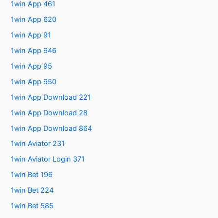
1win App 461
1win App 620
1win App 91
1win App 946
1win App 95
1win App 950
1win App Download 221
1win App Download 28
1win App Download 864
1win Aviator 231
1win Aviator Login 371
1win Bet 196
1win Bet 224
1win Bet 585