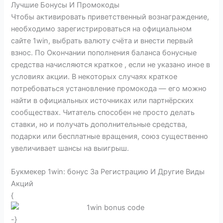
Лучшие Бонусы И Промокоды
Чтобы активировать приветственный вознаграждение,
необходимо зарегистрироваться на официальном
сайте 1win, выбрать валюту счёта и внести первый
взнос. По Окончании пополнения баланса бонусные
средства начисляются краткое , если не указано иное в
условиях акции. В некоторых случаях краткое
потребоваться установление промокода — его можно
найти в официальных источниках или партнёрских
сообществах. Читатель способен не просто делать
ставки, но и получать дополнительные средства,
подарки или бесплатные вращения, союз существенно
увеличивает шансы на выигрыш.
Букмекер 1win: бонус За Регистрацию И Другие Виды
Акций
{
-}