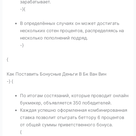
зарабатывает.
-}{
В определённых случаях он может достигать
нескольких сотен процентов, распределяясь на
несколько пополнений подряд.
-}
{
Как Поставить Бонусные Деньги В Бк Ван Вин
-} {
По итогам состязаний, которые проводит онлайн
букмекер, объявляется 350 победителей.
Каждая успешно оформленная комбинированная
ставка позволит отыграть беттору 6 процентов
от общей суммы приветственного бонуса.
{