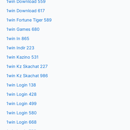
1win Download 559
1win Download 617
1win Fortune Tiger 589
1win Games 680
1win In 865
1win Indir 223
1win Kazino 531
1win Kz Skachat 227
1win Kz Skachat 986
1win Login 138
1win Login 428
1win Login 499
1win Login 580
1win Login 668