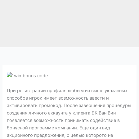
При регистрации профиля любым из выше указанных
способов игрок имеет возможность ввести и
активировать промокод. После завершения процедуры
создания личного аккаунта у клиента БК Ван Вин
появляется возможность принимать содействие в
бонусной программе компании. Еще один вид
акционного предложения, с целью которого не