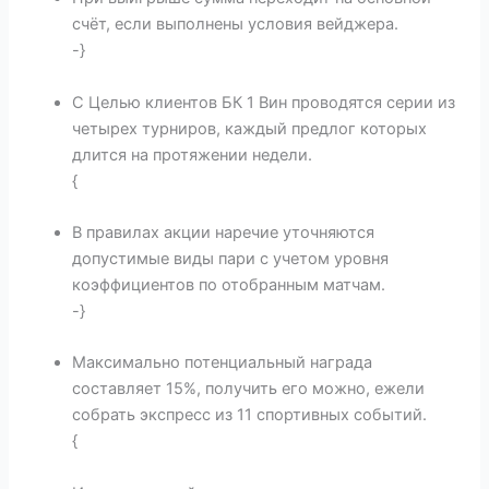
счёт, если выполнены условия вейджера.
-}
С Целью клиентов БК 1 Вин проводятся серии из
четырех турниров, каждый предлог которых
длится на протяжении недели.
{
В правилах акции наречие уточняются
допустимые виды пари с учетом уровня
коэффициентов по отобранным матчам.
-}
Максимально потенциальный награда
составляет 15%, получить его можно, ежели
собрать экспресс из 11 спортивных событий.
{