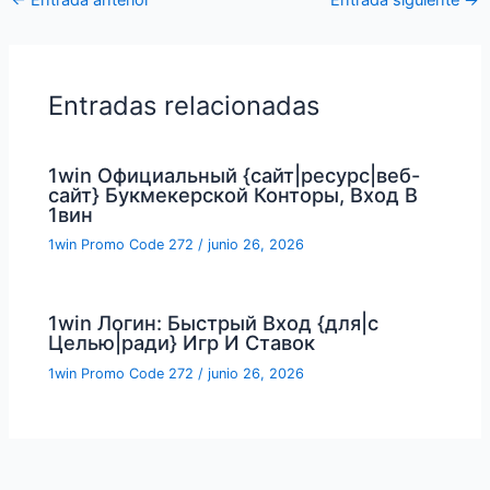
Entradas relacionadas
1win Официальный {сайт|ресурс|веб-
сайт} Букмекерской Конторы, Вход В
1вин
1win Promo Code 272
/
junio 26, 2026
1win Логин: Быстрый Вход {для|с
Целью|ради} Игр И Ставок
1win Promo Code 272
/
junio 26, 2026