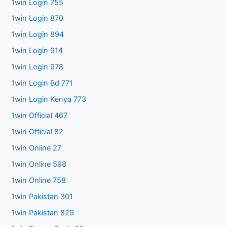
1win Login 755
1win Login 870
1win Login 894
1win Login 914
1win Login 978
1win Login Bd 771
1win Login Kenya 773
1win Official 467
1win Official 82
1win Online 27
1win Online 598
1win Online 758
1win Pakistan 301
1win Pakistan 829