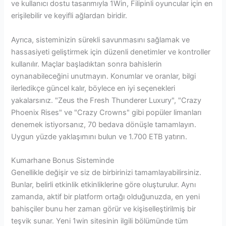
ve kullanıcı dostu tasarımıyla 1Win, Filipinli oyuncular için en
erişilebilir ve keyifli ağlardan biridir.
Ayrıca, sisteminizin sürekli savunmasını sağlamak ve
hassasiyeti geliştirmek için düzenli denetimler ve kontroller
kullanılır. Maçlar başladıktan sonra bahislerin
oynanabileceğini unutmayın. Konumlar ve oranlar, bilgi
ilerledikçe güncel kalır, böylece en iyi seçenekleri
yakalarsınız. "Zeus the Fresh Thunderer Luxury", "Crazy
Phoenix Rises" ve "Crazy Crowns" gibi popüler limanları
denemek istiyorsanız, 70 bedava dönüşle tamamlayın.
Uygun yüzde yaklaşımını bulun ve 1.700 ETB yatırın.
Kumarhane Bonus Sisteminde
Genellikle değişir ve siz de birbirinizi tamamlayabilirsiniz.
Bunlar, belirli etkinlik etkinliklerine göre oluşturulur. Aynı
zamanda, aktif bir platform ortağı olduğunuzda, en yeni
bahisçiler bunu her zaman görür ve kişiselleştirilmiş bir
teşvik sunar. Yeni 1win sitesinin ilgili bölümünde tüm