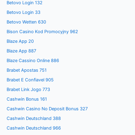
Betovo Login 132
Betovo Login 33
Betovo Wetten 630
Bison Casino Kod Promocyjny 962
Blaze App 20
Blaze App 887
Blaze Cassino Online 886
Brabet Apostas 751
Brabet E Confiavel 905
Brabet Link Jogo 773
Cashwin Bonus 161
Cashwin Casino No Deposit Bonus 327
Cashwin Deutschland 388
Cashwin Deutschland 966