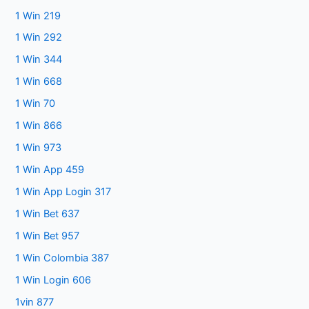
1 Win 219
1 Win 292
1 Win 344
1 Win 668
1 Win 70
1 Win 866
1 Win 973
1 Win App 459
1 Win App Login 317
1 Win Bet 637
1 Win Bet 957
1 Win Colombia 387
1 Win Login 606
1vin 877