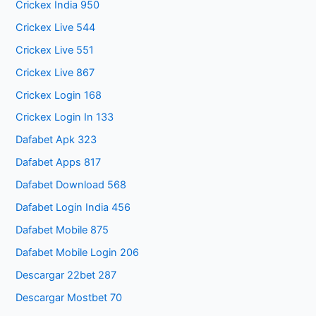
Crickex India 950
Crickex Live 544
Crickex Live 551
Crickex Live 867
Crickex Login 168
Crickex Login In 133
Dafabet Apk 323
Dafabet Apps 817
Dafabet Download 568
Dafabet Login India 456
Dafabet Mobile 875
Dafabet Mobile Login 206
Descargar 22bet 287
Descargar Mostbet 70