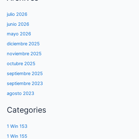
julio 2026
junio 2026
mayo 2026
diciembre 2025
noviembre 2025
octubre 2025
septiembre 2025
septiembre 2023
agosto 2023
Categories
1 Win 153
1 Win 155