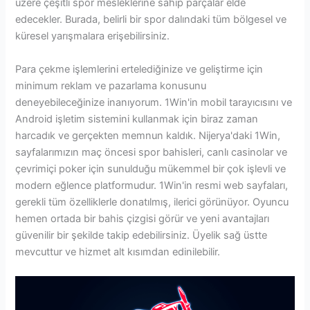
üzere çeşitli spor mesleklerine sahip parçalar elde
edecekler. Burada, belirli bir spor dalındaki tüm bölgesel ve
küresel yarışmalara erişebilirsiniz.
Para çekme işlemlerini ertelediğinize ve geliştirme için
minimum reklam ve pazarlama konusunu
deneyebileceğinize inanıyorum. 1Win'in mobil tarayıcısını ve
Android işletim sistemini kullanmak için biraz zaman
harcadık ve gerçekten memnun kaldık. Nijerya'daki 1Win,
sayfalarımızın maç öncesi spor bahisleri, canlı casinolar ve
çevrimiçi poker için sunulduğu mükemmel bir çok işlevli ve
modern eğlence platformudur. 1Win'in resmi web sayfaları,
gerekli tüm özelliklerle donatılmış, ilerici görünüyor. Oyuncu
hemen ortada bir bahis çizgisi görür ve yeni avantajları
güvenilir bir şekilde takip edebilirsiniz. Üyelik sağ üstte
mevcuttur ve hizmet alt kısımdan edinilebilir.