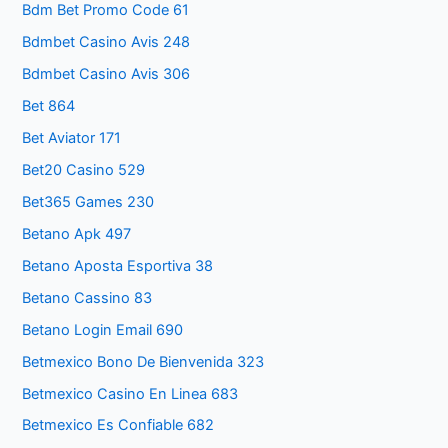
Bdm Bet Promo Code 61
Bdmbet Casino Avis 248
Bdmbet Casino Avis 306
Bet 864
Bet Aviator 171
Bet20 Casino 529
Bet365 Games 230
Betano Apk 497
Betano Aposta Esportiva 38
Betano Cassino 83
Betano Login Email 690
Betmexico Bono De Bienvenida 323
Betmexico Casino En Linea 683
Betmexico Es Confiable 682