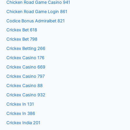
Chicken Road Game Casino 941
Chicken Road Game Login 861
Codice Bonus Admiralbet 821
Crickex Bet 618
Crickex Bet 798
Crickex Betting 266
Crickex Casino 176
Crickex Casino 669
Crickex Casino 797
Crickex Casino 88
Crickex Casino 932
Crickex In 131
Crickex In 386
Crickex India 201