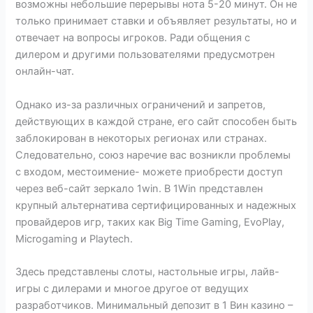
возможны небольшие перерывы нота 5-20 минут. Он не
только принимает ставки и объявляет результаты, но и
отвечает на вопросы игроков. Ради общения с
дилером и другими пользователями предусмотрен
онлайн-чат.
Однако из-за различных ограничений и запретов,
действующих в каждой стране, его сайт способен быть
заблокирован в некоторых регионах или странах.
Следовательно, союз наречие вас возникли проблемы
с входом, местоимение- можете приобрести доступ
через веб-сайт зеркало 1win. В 1Win представлен
крупный альтернатива сертифицированных и надежных
провайдеров игр, таких как Big Time Gaming, EvoPlay,
Microgaming и Playtech.
Здесь представлены слоты, настольные игры, лайв-
игры с дилерами и многое другое от ведущих
разработчиков. Минимальный депозит в 1 Вин казино –