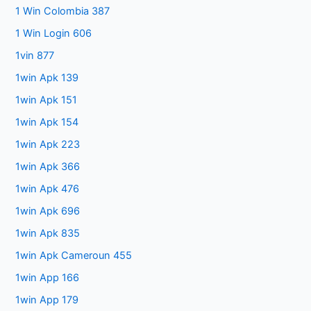
1 Win Colombia 387
1 Win Login 606
1vin 877
1win Apk 139
1win Apk 151
1win Apk 154
1win Apk 223
1win Apk 366
1win Apk 476
1win Apk 696
1win Apk 835
1win Apk Cameroun 455
1win App 166
1win App 179