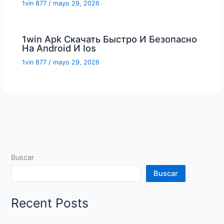
1vin 877
/
mayo 29, 2026
1win Apk Скачать Быстро И Безопасно
На Android И Ios
1vin 877
/
mayo 29, 2026
Buscar
Buscar
Recent Posts