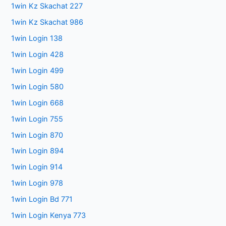
1win Kz Skachat 227
1win Kz Skachat 986
1win Login 138
1win Login 428
1win Login 499
1win Login 580
1win Login 668
1win Login 755
1win Login 870
1win Login 894
1win Login 914
1win Login 978
1win Login Bd 771
1win Login Kenya 773