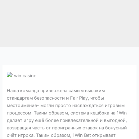
Наша команда привержена самым высоким
стандартам безопасности и Fair Play, чтобы
местоимение- могли просто наслаждаться игровым
процессом. Таким образом, система кешбэка на 1Win
делает игру ещё более привлекательной и выгодной,
возвращая часть от проигранных ставок на бонусный
счёт игрока. Таким образом, 1Win Bet открывает