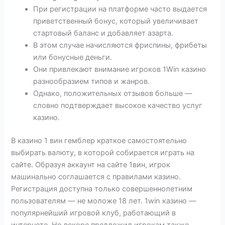
При регистрации на платформе часто выдается
приветственный бонус, который увеличивает
стартовый баланс и добавляет азарта.
В этом случае начисляются фриспины, фрибеты
или бонусные деньги.
Они привлекают внимание игроков 1Win казино
разнообразием типов и жанров.
Однако, положительных отзывов больше —
словно подтверждает высокое качество услуг
казино.
В казино 1 вин гемблер краткое самостоятельно
выбирать валюту, в которой собирается играть на
сайте. Образуя аккаунт на сайте 1вин, игрок
машинально соглашается с правилами казино.
Регистрация доступна только совершеннолетним
пользователям — не моложе 18 лет. 1win казино —
популярнейший игровой клуб, работающий в
интернете. Но вскоре предложил игрокам также