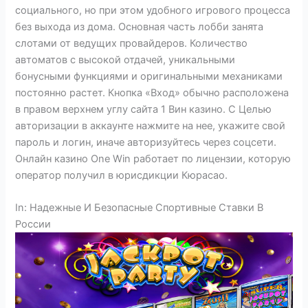
социального, но при этом удобного игрового процесса
без выхода из дома. Основная часть лобби занята
слотами от ведущих провайдеров. Количество
автоматов с высокой отдачей, уникальными
бонусными функциями и оригинальными механиками
постоянно растет. Кнопка «Вход» обычно расположена
в правом верхнем углу сайта 1 Вин казино. С Целью
авторизации в аккаунте нажмите на нее, укажите свой
пароль и логин, иначе авторизуйтесь через соцсети.
Онлайн казино One Win работает по лицензии, которую
оператор получил в юрисдикции Кюрасао.
In: Надежные И Безопасные Спортивные Ставки В
России