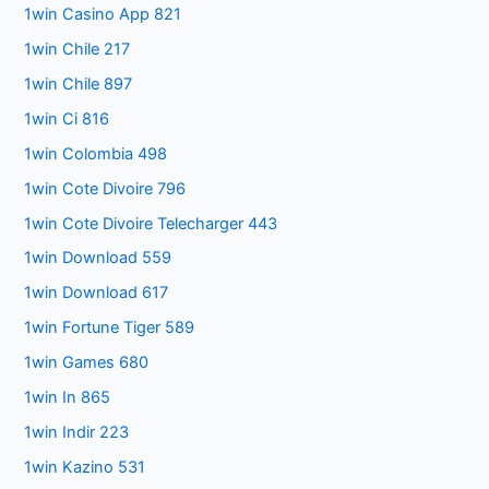
1win Casino App 821
1win Chile 217
1win Chile 897
1win Ci 816
1win Colombia 498
1win Cote Divoire 796
1win Cote Divoire Telecharger 443
1win Download 559
1win Download 617
1win Fortune Tiger 589
1win Games 680
1win In 865
1win Indir 223
1win Kazino 531