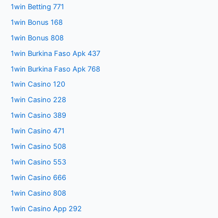
1win Betting 771
1win Bonus 168
1win Bonus 808
1win Burkina Faso Apk 437
1win Burkina Faso Apk 768
1win Casino 120
1win Casino 228
1win Casino 389
1win Casino 471
1win Casino 508
1win Casino 553
1win Casino 666
1win Casino 808
1win Casino App 292