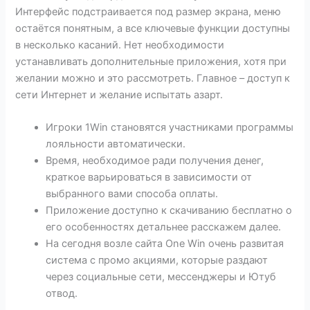
Интерфейс подстраивается под размер экрана, меню
остаётся понятным, а все ключевые функции доступны
в несколько касаний. Нет необходимости
устанавливать дополнительные приложения, хотя при
желании можно и это рассмотреть. Главное – доступ к
сети Интернет и желание испытать азарт.
Игроки 1Win становятся участниками программы
лояльности автоматически.
Время, необходимое ради получения денег,
краткое варьироваться в зависимости от
выбранного вами способа оплаты.
Приложение доступно к скачиванию бесплатно о
его особенностях детальнее расскажем далее.
На сегодня возле сайта One Win очень развитая
система с промо акциями, которые раздают
через социальные сети, мессенджеры и Ютуб
отвод.