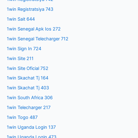
1win Registratsiya 743
1win Sait 644
1win Senegal Apk Ios 272
1win Senegal Telecharger 712
1win Sign In 724
1win Site 211
1win Site Oficial 752
1win Skachat Tj 164
1win Skachat Tj 403
1win South Africa 306
1win Telecharger 217
1win Togo 487
1win Uganda Login 137
1win Uganda Login 473