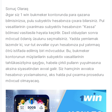
Sonuç Olaraq
Əgər siz 1 win bukmeker kontorunda para qazana
bilmisinizsə, pulu subyektiv hesabınıza çıxara bilərsiniz. Pul
vəsaitlərinin çıxarılması subyektiv hesabınızın “Kassa”
bölməsi vasitəsilə həyata keçirilir. Daxil olduqdan sonra
mövcud ödəniş üsulunu seçməlisiniz. Yadda yemləmək
lazımdır ki, vur-tut əvvəllər oyun hesabınıza pul yatırmaq
ötrü istifadə edilmiş biri mövcuddur. Bu, bukmeker
kontorunun müştərilərin subyektiv vəsaitlərinin
təhlükəsizliyinə qayğısı, habelə çirkli pulların yuyulmasına
əksinə siyasətindən əvvəl gəlir. Siz həmçinin əvvəlcə
hesabınızı yoxlamalısınız, əks halda pul çıxarma proseduru
mövcud olmayacaq.