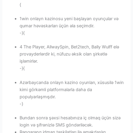
{
1win onlayn kazinosu yeni başlayan oyunçular və
qumar həvəskarları üçün əla seçimdir.
-}{
4 The Player, AllwaySpin, Bet2tech, Bally Wulff elə
provayderlərdir ki, nüfuzu əksik olan şirkətlə
işləmirlər.
-}{
Azərbaycanda onlayn kazino oyunları, xüsusilə 1win
kimi görkəmli platformalarla daha da
populyarlaşmışdır.
-}
Bundan sonra şəxsi hesabınıza iç olmaq üçün sizə
login və şifrənizlə SMS göndəriləcək.
Rəngarəng idman təşkilatları ilə əməkdaşlıq