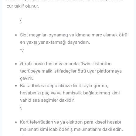
cür təklif olunur.
{
Slot maşınları oynamaq və idmana mərc eləmək ötrü
ən yaxşı yer axtarmağı dayandırın.
-}
Ətraflı növlü fənlər və mərclər 1win-i istənilən
təcrübəyə malik istifadəçilər ötrü uyar platformaya
çevirir.
Bu tədbirlərə depozitinizə limit təyin görmə,
hesabınızı puç və ya həmişəlik bağlatdırmaq kimi
vahid sıra seçimlər daxildir.
{
Kart təfərrüatları və ya elektron para kisəsi hesabı
məlumatı kimi icab ödəniş məlumatlarını daxil edin.