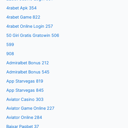
4rabet Apk 354
4rabet Game 822
4rabet Online Login 257
50 Giri Gratis Gratowin 506
599
908
Admiralbet Bonus 212
Admiralbet Bonus 545
App Starvegas 819
App Starvegas 845
Aviator Casino 303
Aviator Game Online 227
Aviator Online 284
Baixar Pagbet 37