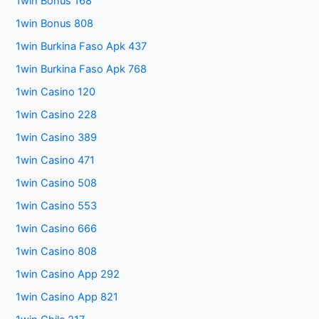
1win Bonus 168
1win Bonus 808
1win Burkina Faso Apk 437
1win Burkina Faso Apk 768
1win Casino 120
1win Casino 228
1win Casino 389
1win Casino 471
1win Casino 508
1win Casino 553
1win Casino 666
1win Casino 808
1win Casino App 292
1win Casino App 821