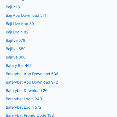
Baji 228
Baji App Download 571
Baji Live App 39
Baji Login 82
Bajilive 579
Bajilive 589
Bajilive 806
Batery Bet 467
Baterybet App Download 536
Baterybet App Download 972
Baterybet Download 26
Baterybet Login 249
Baterybet Login 572
Baterybet Promo Code 133