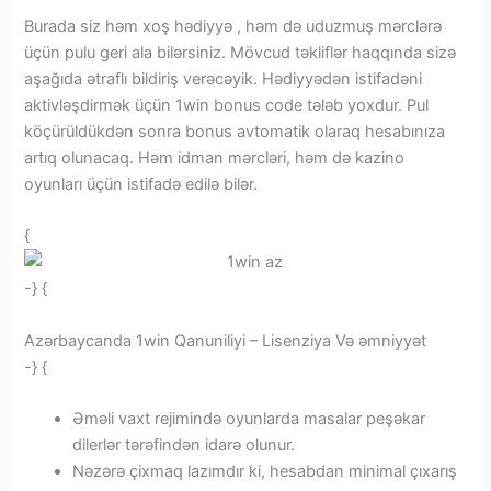
Burada siz həm xoş hədiyyə , həm də uduzmuş mərclərə
üçün pulu geri ala bilərsiniz. Mövcud təkliflər haqqında sizə
aşağıda ətraflı bildiriş verəcəyik. Hədiyyədən istifadəni
aktivləşdirmək üçün 1win bonus code tələb yoxdur. Pul
köçürüldükdən sonra bonus avtomatik olaraq hesabınıza
artıq olunacaq. Həm idman mərcləri, həm də kazino
oyunları üçün istifadə edilə bilər.
{
-} {
Azərbaycanda 1win Qanuniliyi – Lisenziya Və əmniyyət
-} {
Əməli vaxt rejimində oyunlarda masalar peşəkar
dilerlər tərəfindən idarə olunur.
Nəzərə çixmaq lazımdır ki, hesabdan minimal çıxarış