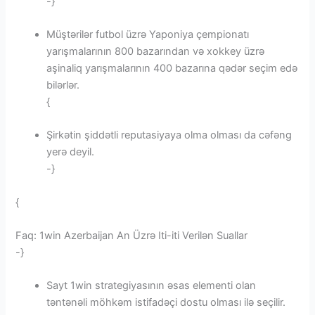
-}
Müştərilər futbol üzrə Yaponiya çempionatı
yarışmalarının 800 bazarından və xokkey üzrə
aşinaliq yarışmalarının 400 bazarına qədər seçim edə
bilərlər.
{
Şirkətin şiddətli reputasiyaya olma olması da cəfəng
yerə deyil.
-}
{
Faq: 1win Azerbaijan An Üzrə Iti-iti Verilən Suallar
-}
Sayt 1win strategiyasının əsas elementi olan
təntənəli möhkəm istifadəçi dostu olması ilə seçilir.