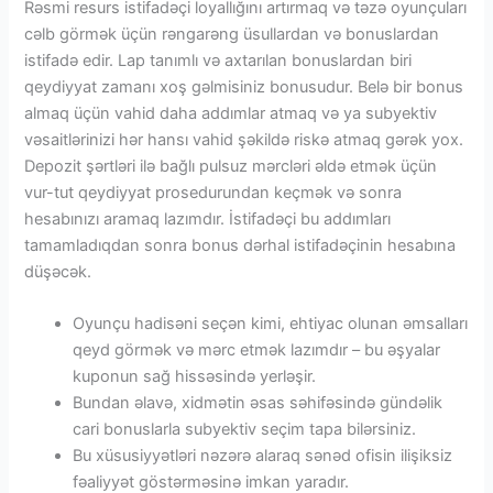
Rəsmi resurs istifadəçi loyallığını artırmaq və təzə oyunçuları
cəlb görmək üçün rəngarəng üsullardan və bonuslardan
istifadə edir. Lap tanımlı və axtarılan bonuslardan biri
qeydiyyat zamanı xoş gəlmisiniz bonusudur. Belə bir bonus
almaq üçün vahid daha addımlar atmaq və ya subyektiv
vəsaitlərinizi hər hansı vahid şəkildə riskə atmaq gərək yox.
Depozit şərtləri ilə bağlı pulsuz mərcləri əldə etmək üçün
vur-tut qeydiyyat prosedurundan keçmək və sonra
hesabınızı aramaq lazımdır. İstifadəçi bu addımları
tamamladıqdan sonra bonus dərhal istifadəçinin hesabına
düşəcək.
Oyunçu hadisəni seçən kimi, ehtiyac olunan əmsalları
qeyd görmək və mərc etmək lazımdır – bu əşyalar
kuponun sağ hissəsində yerləşir.
Bundan əlavə, xidmətin əsas səhifəsində gündəlik
cari bonuslarla subyektiv seçim tapa bilərsiniz.
Bu xüsusiyyətləri nəzərə alaraq sənəd ofisin ilişiksiz
fəaliyyət göstərməsinə imkan yaradır.