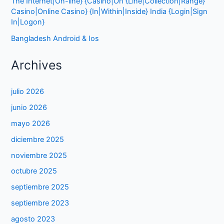
The Internet|On-line} {Casino|On {Line|Collection|Range}
Casino|Online Casino} {In|Within|Inside} India {Login|Sign
In|Logon}
Bangladesh Android & Ios
Archives
julio 2026
junio 2026
mayo 2026
diciembre 2025
noviembre 2025
octubre 2025
septiembre 2025
septiembre 2023
agosto 2023