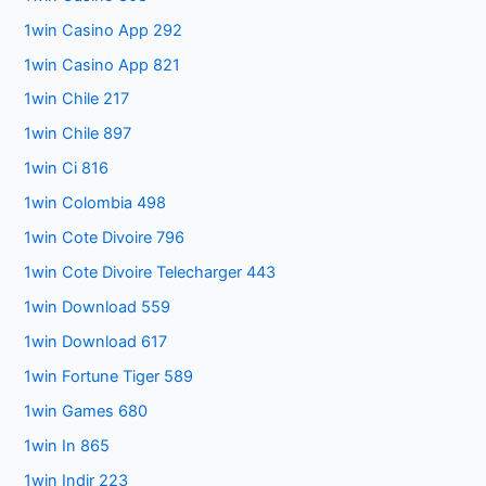
1win Casino App 292
1win Casino App 821
1win Chile 217
1win Chile 897
1win Ci 816
1win Colombia 498
1win Cote Divoire 796
1win Cote Divoire Telecharger 443
1win Download 559
1win Download 617
1win Fortune Tiger 589
1win Games 680
1win In 865
1win Indir 223