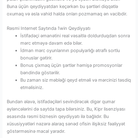
Buna üçün qeydiyyatdan keçərkən bu şərtləri diqqətlə
oxumaq və əsla vahid halda onları pozmamaq ən vacibdir.
Rəsmi Internet Saytında 1win Qeydiyyatı
İstifadəçi əmanətini real vəsaitlə doldurduqdan sonra
mərc etməyə davam edə bilər.
İdman mərc oyunlarının populyarlığı ətraflı sortlu
bonuslar gətirir.
Bonus çixmaq üçün şərtlər həmişə promosyonlar
bəndində göstərilir.
Bu zaman siz məbləği qeyd etməli və mərcinizi təsdiq
etməlisiniz.
Bundan əlavə, istifadəçiləri sevindirəcək digər qumar
əyləncələrini də saytda tapa bilərsiniz. Bu, Kipr lisenziyası
əsasında rəsmi biznesin qeydiyyatı ilə bağlıdır. Bu
xüsusiyyətləri nəzərə alaraq sənəd ofisin ilişiksiz fəaliyyət
göstərməsinə macal yaradır.