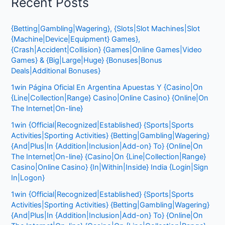
Recent Posts
{Betting|Gambling|Wagering}, {Slots|Slot Machines|Slot
{Machine|Device|Equipment} Games},
{Crash|Accident|Collision} {Games|Online Games|Video
Games} & {Big|Large|Huge} {Bonuses|Bonus
Deals|Additional Bonuses}
1win Página Oficial En Argentina Apuestas Y {Casino|On
{Line|Collection|Range} Casino|Online Casino} {Online|On
The Internet|On-line}
1win {Official|Recognized|Established} {Sports|Sports
Activities|Sporting Activities} {Betting|Gambling|Wagering}
{And|Plus|In {Addition|Inclusion|Add-on} To} {Online|On
The Internet|On-line} {Casino|On {Line|Collection|Range}
Casino|Online Casino} {In|Within|Inside} India {Login|Sign
In|Logon}
1win {Official|Recognized|Established} {Sports|Sports
Activities|Sporting Activities} {Betting|Gambling|Wagering}
{And|Plus|In {Addition|Inclusion|Add-on} To} {Online|On