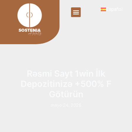
Ir
Menu
Español
al
contenido
Rəsmi Sayt 1win İlk
Depozitinizə +500% F
Götürün
mayo 24, 2026