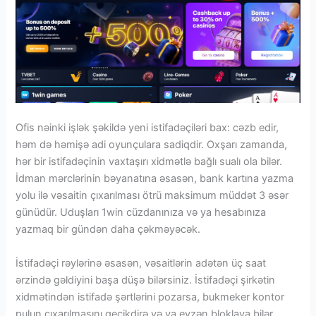
Ofis nəinki işlək şəkildə yeni istifadəçiləri bax: cəzb edir,
həm də həmişə adi oyunçulara sadiqdir. Oxşarı zamanda,
hər bir istifadəçinin vaxtaşırı xidmətlə bağlı sualı ola bilər.
İdman mərclərinin bəyanatına əsasən, bank kartına yazma
yolu ilə vəsaitin çıxarılması ötrü maksimum müddət 3 əsər
günüdür. Uduşları 1win cüzdanınıza və ya hesabınıza
yazmaq bir gündən daha çəkməyəcək.
İstifadəçi rəylərinə əsasən, vəsaitlərin adətən üç saat
ərzində gəldiyini başa düşə bilərsiniz. İstifadəçi şirkətin
xidmətindən istifadə şərtlərini pozarsa, bukmeker kontor
pulun çıxarılmasını gecikdirə və ya eyzən bloklaya bilər.