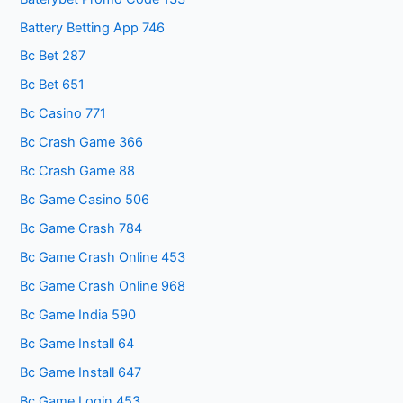
Battery Betting App 746
Bc Bet 287
Bc Bet 651
Bc Casino 771
Bc Crash Game 366
Bc Crash Game 88
Bc Game Casino 506
Bc Game Crash 784
Bc Game Crash Online 453
Bc Game Crash Online 968
Bc Game India 590
Bc Game Install 64
Bc Game Install 647
Bc Game Login 453