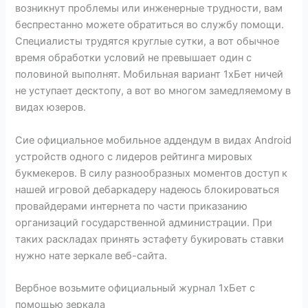
возникнут проблемы или инженерные трудности, вам
беспрестанно можете обратиться во службу помощи.
Специалисты трудятся круглые сутки, а вот обычное
время обработки условий не превышает один с
половиной выполнят. Мобильная вариант 1хБет ничей
не уступает десктопу, а вот во многом замедляемому в
видах юзеров.
Сие официальное мобильное аддендум в видах Android
устройств одного с лидеров рейтинга мировых
букмекеров. В силу разнообразных моментов доступ к
нашей игровой дебаркадеру надеюсь блокироваться
провайдерами интернета по части приказанию
организаций государственной администрации. При
таких раскладах принять эстафету букировать ставки
нужно нате зеркале веб-сайта.
Вербное возьмите официальный журнал 1хБет с
помощью зеркала