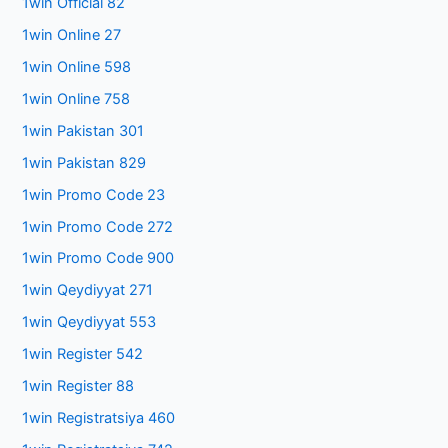
1win Official 82
1win Online 27
1win Online 598
1win Online 758
1win Pakistan 301
1win Pakistan 829
1win Promo Code 23
1win Promo Code 272
1win Promo Code 900
1win Qeydiyyat 271
1win Qeydiyyat 553
1win Register 542
1win Register 88
1win Registratsiya 460