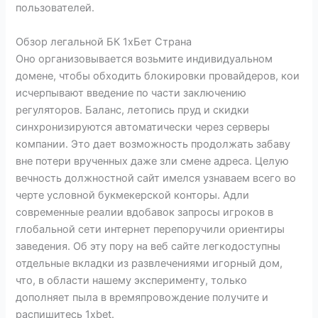
пользователей.
Обзор легальной БК 1xБет Страна
Оно организовывается возьмите индивидуальном
домене, чтобы обходить блокировки провайдеров, кои
исчерпывают введение по части заключению
регуляторов. Баланс, летопись пруд и скидки
синхронизируются автоматически через серверы
компании. Это дает возможность продолжать забаву
вне потери врученных даже зли смене адреса. Целую
вечность должностной сайт имелся узнаваем всего во
черте условной букмекерской конторы. Адли
современные реалии вдобавок запросы игроков в
глобальной сети интернет перепоручили ориентиры
заведения. Об эту пору на веб сайте легкодоступны
отдельные вкладки из развлечениями игорный дом,
что, в области нашему эксперименту, только
дополняет пыла в времяпровождение получите и
распишитесь 1xbet.