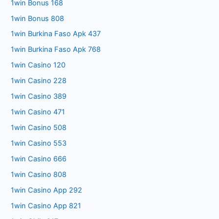
1win Bonus 168
1win Bonus 808
1win Burkina Faso Apk 437
1win Burkina Faso Apk 768
1win Casino 120
1win Casino 228
1win Casino 389
1win Casino 471
1win Casino 508
1win Casino 553
1win Casino 666
1win Casino 808
1win Casino App 292
1win Casino App 821