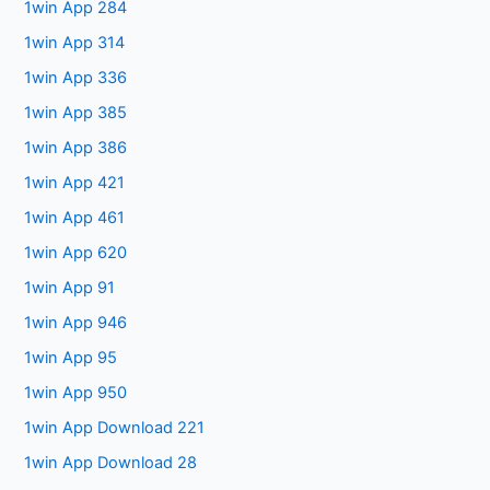
1win App 284
1win App 314
1win App 336
1win App 385
1win App 386
1win App 421
1win App 461
1win App 620
1win App 91
1win App 946
1win App 95
1win App 950
1win App Download 221
1win App Download 28