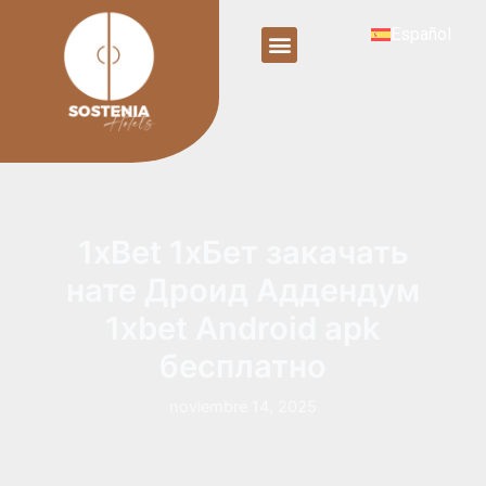
Ir
Menu
Español
al
contenido
1xBet 1хБет закачать
нате Дроид Аддендум
1xbet Android apk
бесплатно
noviembre 14, 2025