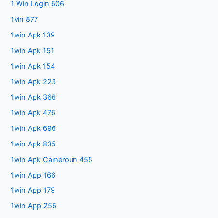
1 Win Login 606
1vin 877
1win Apk 139
1win Apk 151
1win Apk 154
1win Apk 223
1win Apk 366
1win Apk 476
1win Apk 696
1win Apk 835
1win Apk Cameroun 455
1win App 166
1win App 179
1win App 256