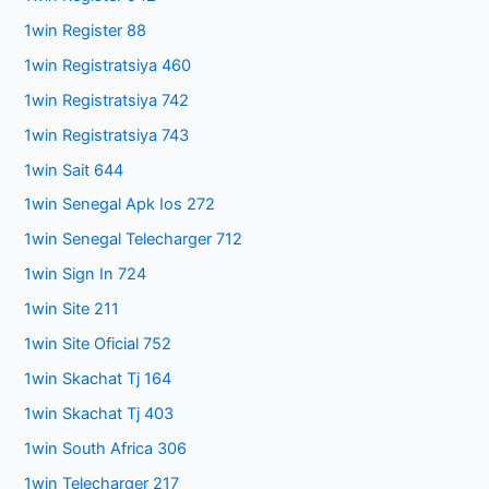
1win Registratsiya 743
1win Sait 644
1win Senegal Apk Ios 272
1win Senegal Telecharger 712
1win Sign In 724
1win Site 211
1win Site Oficial 752
1win Skachat Tj 164
1win Skachat Tj 403
1win South Africa 306
1win Telecharger 217
1win Togo 487
1win Uganda Login 137
1win Uganda Login 473