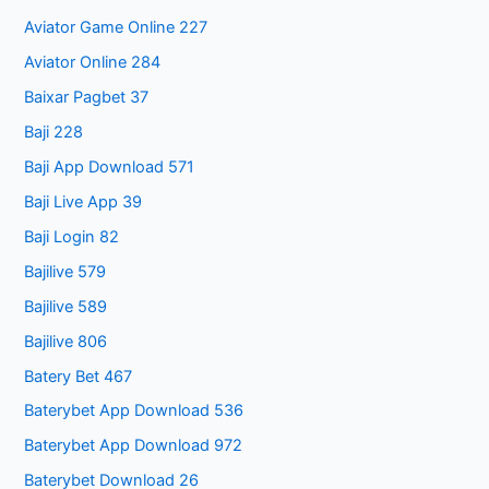
Baji 228
Baji App Download 571
Baji Live App 39
Baji Login 82
Bajilive 579
Bajilive 589
Bajilive 806
Batery Bet 467
Baterybet App Download 536
Baterybet App Download 972
Baterybet Download 26
Baterybet Login 249
Baterybet Login 572
Baterybet Promo Code 133