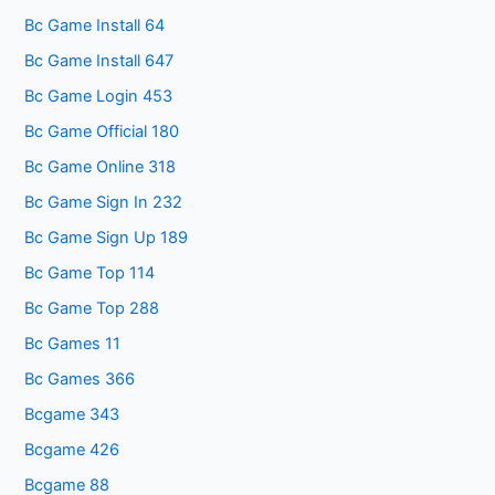
Bc Game Online 318
Bc Game Sign In 232
Bc Game Sign Up 189
Bc Game Top 114
Bc Game Top 288
Bc Games 11
Bc Games 366
Bcgame 343
Bcgame 426
Bcgame 88
Bcgame 949
Bcgaming 984
Bdm Bet 606
Bdm Bet Promo Code 273