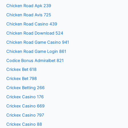
Chicken Road Game Casino 941
Chicken Road Game Login 861
Codice Bonus Admiralbet 821
Crickex Bet 618
Crickex Bet 798
Crickex Betting 266
Crickex Casino 176
Crickex Casino 669
Crickex Casino 797
Crickex Casino 88
Crickex Casino 932
Crickex In 131
Crickex In 386
Crickex India 201