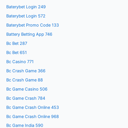
Battery Betting App 746
Bc Bet 287
Bc Bet 651
Bc Casino 771
Bc Crash Game 366
Bc Crash Game 88
Bc Game Casino 506
Bc Game Crash 784
Bc Game Crash Online 453
Bc Game Crash Online 968
Bc Game India 590
Bc Game Install 64
Bc Game Install 647
Bc Game Login 453
Bc Game Official 180