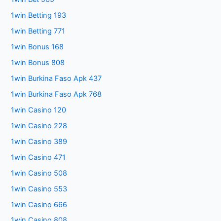
1win Bonus 808
1win Burkina Faso Apk 437
1win Burkina Faso Apk 768
1win Casino 120
1win Casino 228
1win Casino 389
1win Casino 471
1win Casino 508
1win Casino 553
1win Casino 666
1win Casino 808
1win Casino App 292
1win Casino App 821
1win Chile 217