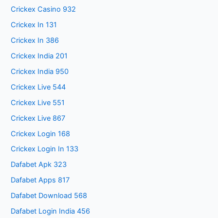
Crickex India 950
Crickex Live 544
Crickex Live 551
Crickex Live 867
Crickex Login 168
Crickex Login In 133
Dafabet Apk 323
Dafabet Apps 817
Dafabet Download 568
Dafabet Login India 456
Dafabet Mobile 875
Dafabet Mobile Login 206
Descargar 22bet 287
Descargar Mostbet 70