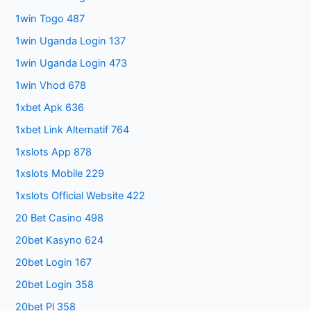
1win Vhod 678
1xbet Apk 636
1xbet Link Alternatif 764
1xslots App 878
1xslots Mobile 229
1xslots Official Website 422
20 Bet Casino 498
20bet Kasyno 624
20bet Login 167
20bet Login 358
20bet Pl 358
22 Bet 303
22bet App 570
22bet Casino Login 651