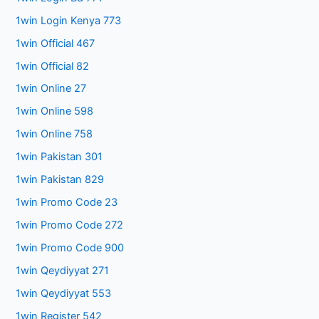
1win Online 27
1win Online 598
1win Online 758
1win Pakistan 301
1win Pakistan 829
1win Promo Code 23
1win Promo Code 272
1win Promo Code 900
1win Qeydiyyat 271
1win Qeydiyyat 553
1win Register 542
1win Register 88
1win Registratsiya 460
1win Registratsiya 742