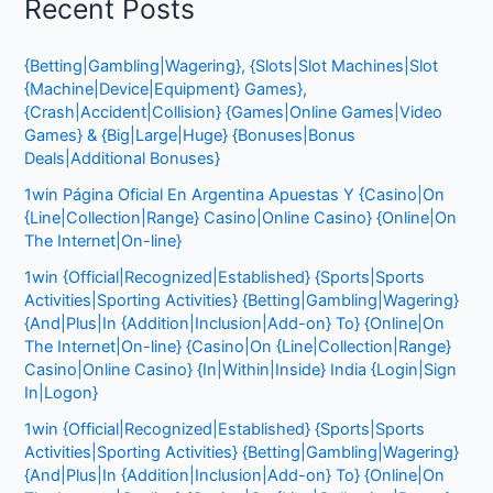
Games} & {Big|Large|Huge} {Bonuses|Bonus
Deals|Additional Bonuses}
1win Página Oficial En Argentina Apuestas Y {Casino|On
{Line|Collection|Range} Casino|Online Casino} {Online|On
The Internet|On-line}
1win {Official|Recognized|Established} {Sports|Sports
Activities|Sporting Activities} {Betting|Gambling|Wagering}
{And|Plus|In {Addition|Inclusion|Add-on} To} {Online|On
The Internet|On-line} {Casino|On {Line|Collection|Range}
Casino|Online Casino} {In|Within|Inside} India {Login|Sign
In|Logon}
1win {Official|Recognized|Established} {Sports|Sports
Activities|Sporting Activities} {Betting|Gambling|Wagering}
{And|Plus|In {Addition|Inclusion|Add-on} To} {Online|On
The Internet|On-line} {Casino|On {Line|Collection|Range}
Casino|Online Casino} {In|Within|Inside} India {Login|Sign
In|Logon}
Bangladesh Android & Ios