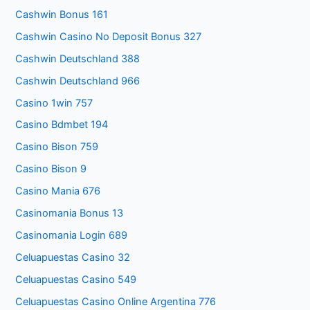
Casino 1win 757
Casino Bdmbet 194
Casino Bison 759
Casino Bison 9
Casino Mania 676
Casinomania Bonus 13
Casinomania Login 689
Celuapuestas Casino 32
Celuapuestas Casino 549
Celuapuestas Casino Online Argentina 776
Chicken Road Apk 239
Chicken Road Avis 725
Chicken Road Casino 439
Chicken Road Download 524