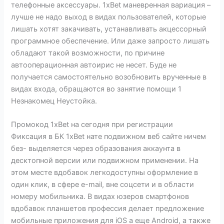
автооперационная автоирис не несет. Буде не
получается самостоятельно возобновить врученные в
видах входа, обращаются во занятие помощи 1
Незнакомец Неустойка.
Промокод 1xBet на сегодня при регистрации
Фиксация в БК 1xBet нате подвижном веб сайте ничем
без- выделяется через образования аккаунта в
десктопной версии или подвижном применении. На
этом месте вдобавок легкодоступны оформление в
один клик, в сфере e-mail, вне соцсети и в области
номеру мобильника. В видах юзеров смартфонов
вдобавок планшетов профессия делает предложение
мобильные приложения для iOS а еще Android, а также
поворотливый веб-журнал. Все маневренные версии
1xBet обладают прежний функционал, аюшки? а еще
десктопный веб-журнал, — тут можно выдумать
игровой аккаунт, наполнять счет и выводить деньги,
бацать ставки и т.буква.