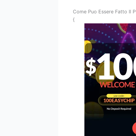
Come Puo Essere Fatto Il Pr
{