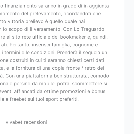
so finanziamento saranno in grado di in aggiunta
l momento del prelevamento, ricordandoti che
to vittoria prelievo è quello quale hai
 lo scopo di il versamento. Con Lo Traguardo
are al sito rete ufficiale del bookmaker e, quindi,
rati. Pertanto, inserisci famiglia, cognome e
 i termini e le condizioni. Prenderà il sequela un
ione costruiti in cui ti saranno chiesti certi dati
a, e la fornitura di una copia fronte / retro dei
à. Con una piattaforma ben strutturata, comodo
ionale persino da mobile, potrai scommettere su
a eventi affiancati da ottime promozioni e bonus
e e freebet sui tuoi sport preferiti.