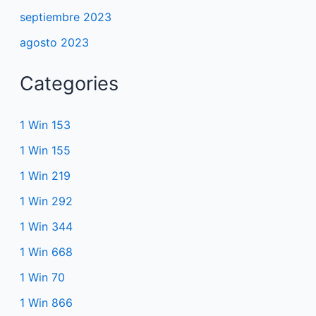
septiembre 2023
agosto 2023
Categories
1 Win 153
1 Win 155
1 Win 219
1 Win 292
1 Win 344
1 Win 668
1 Win 70
1 Win 866