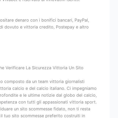
sitare denaro con i bonifici bancari, PayPal,
e di dovuto e vittoria credito, Postepay e altro
 Verificare La Sicurezza Vittoria Un Sito
o composto da un team vittoria giornalisti
vittoria calcio e del calcio italiano. Ci impegniamo
ofondite e le ultime notizie dal globo del calcio,
etenza con tutti gli appassionati vittoria sport.
viduare un sito scommesse fidato, non ti resta
 il tuo sito scommesse preferito costruiti in