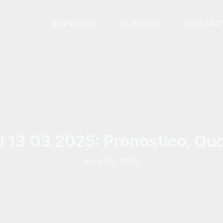
SERVICIOS
CLIENTES
CONTÁC
l 13 03 2025: Pronostico, Quo
junio 29, 2026