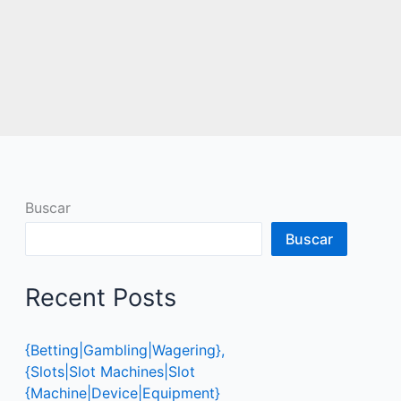
Buscar
Buscar
Recent Posts
{Betting|Gambling|Wagering},
{Slots|Slot Machines|Slot
{Machine|Device|Equipment}