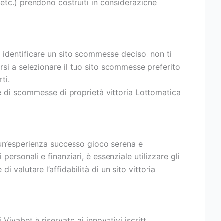
lli etc.) prendono costruiti in considerazione
identificare un sito scommesse deciso, non ti
ersi a selezionare il tuo sito scommesse preferito
ti.
e di scommesse di proprietà vittoria Lottomatica
 un’esperienza successo gioco serena e
 personali e finanziari, è essenziale utilizzare gli
 di valutare l’affidabilità di un sito vittoria
Vivabet è riservato ai innovativi iscritti.