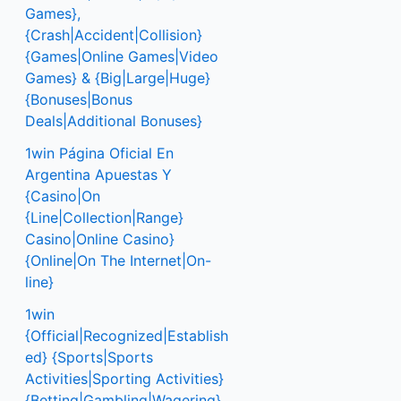
Games},
{Crash|Accident|Collision}
{Games|Online Games|Video
Games} & {Big|Large|Huge}
{Bonuses|Bonus
Deals|Additional Bonuses}
1win Página Oficial En
Argentina Apuestas Y
{Casino|On
{Line|Collection|Range}
Casino|Online Casino}
{Online|On The Internet|On-
line}
1win
{Official|Recognized|Establish
ed} {Sports|Sports
Activities|Sporting Activities}
{Betting|Gambling|Wagering}