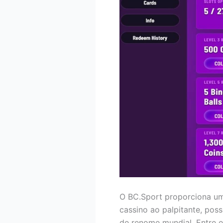
O BC.Sport proporciona um
cassino ao palpitante, pos
de renome mundial. Entre e