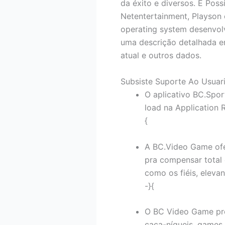
da éxito e diversos. É Poss
Netentertainment, Playson 
operating system desenvol
uma descrição detalhada em
atual e outros dados.
Subsiste Suporte Ao Usua
O aplicativo BC.Spor
load na Application R
{
A BC.Video Game ofe
pra compensar total
como os fiéis, eleva
-}{
O BC Video Game pro
caça-níqueis, games 