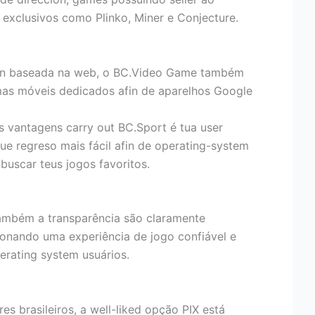
s exclusivos como Plinko, Miner e Conjecture.
lín baseada na web, o BC.Video Game também
as móveis dedicados afin de aparelhos Google
s vantagens carry out BC.Sport é tua user
que regreso mais fácil afin de operating-system
buscar teus jogos favoritos.
mbém a transparência são claramente
ionando uma experiência de jogo confiável e
perating system usuários.
es brasileiros, a well-liked opção PIX está