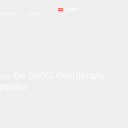
Español
TANOS
BLOG
us De 300% {No|Simply
pósito