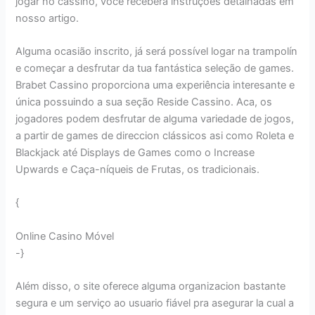
jogar no cassino, você receberá instruções detalhadas em
nosso artigo.
Alguma ocasião inscrito, já será possível logar na trampolín
e começar a desfrutar da tua fantástica seleção de games.
Brabet Cassino proporciona uma experiência interesante e
única possuindo a sua seção Reside Cassino. Aca, os
jogadores podem desfrutar de alguma variedade de jogos,
a partir de games de direccion clássicos asi como Roleta e
Blackjack até Displays de Games como o Increase
Upwards e Caça-níqueis de Frutas, os tradicionais.
{
Online Casino Móvel
-}
Além disso, o site oferece alguma organizacion bastante
segura e um serviço ao usuario fiável pra asegurar la cual a