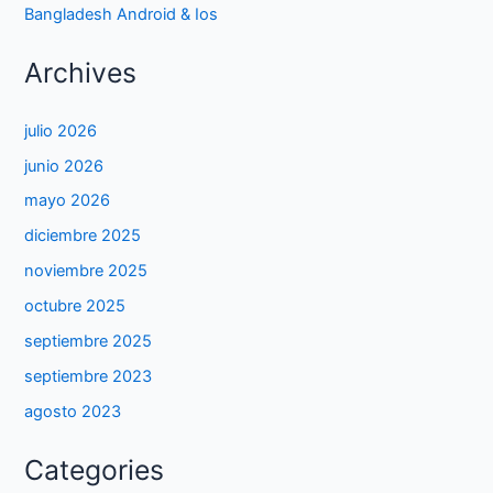
Bangladesh Android & Ios
Archives
julio 2026
junio 2026
mayo 2026
diciembre 2025
noviembre 2025
octubre 2025
septiembre 2025
septiembre 2023
agosto 2023
Categories