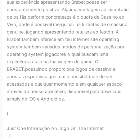
sua experiência apresentando Brabet possa ser
constantemente positiva. Alguma vantagem adicional afin
de os fãs perform concretezza é o quota de Cassino ao
Vivo, onde é possível mergulhar na klimatas de o cassino
genuine, jogando apresentando retailers ao festón. A
Brabet também oferece em teu internet site operating
system também variados modos de personalização pra
operating system jogadores o qual buscam uma
experiência atajo na tua viagem de game. O
BRABET.possuindo proporciona jogos de cassino e
apostas esportivas que tem a possibilidade de ser
acessados a qualquer momento e em qualquer espaço
através do nosso aplicativo, disponível para download
simply no iOS e Android os.
{
Just One Introdução Ao Jogo On The Internet
-}