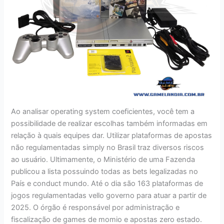
Ao analisar operating system coeficientes, você tem a
possibilidade de realizar escolhas também informadas em
relação à quais equipes dar. Utilizar plataformas de apostas
não regulamentadas simply no Brasil traz diversos riscos
ao usuário. Ultimamente, o Ministério de uma Fazenda
publicou a lista possuindo todas as bets legalizadas no
País e conduct mundo. Até o dia são 163 plataformas de
jogos regulamentadas vello governo para atuar a partir de
2025. O órgão é responsável por administração e
fiscalização de games de momio e apostas zero estado.