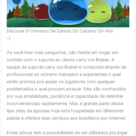
Discover O Universo De Games Do Cassino On-line
-}
Ze você tiver mais perguntas, não hesite em coger em
contato com o suporte ao cliente carry out Brabet. A
equipe de suporte carry out Brabet é composta através de
profissionais en extremo treinados e experientes o qual
estão prontos pra ajudar os jogadores com qualquer
problematica o qual possam possuir. Eles são conhecidos
por sua amabilidade, paciência e capacidade de delimitar
inconveniencias rapidamente. Mas a grande parte desse
tipo sites de apostas hoje está hospedada em diferentes
países e oferece teus serviços aos brasileiros por internet.
Estes bônus tem a possibilidade de ser utilizados pra jogar