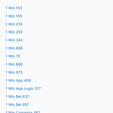
1 Win 153
1 Win 155
1 Win 219
1 Win 292
1 Win 344
1 Win 668
1 Win 70
1 Win 866
1 Win 973
1 Win App 459
1 Win App Login 317
1 Win Bet 637
1 Win Bet 957
1 Win Colombia 387