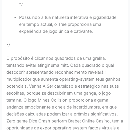
-}
Possuindo a tua natureza interativa e jogabilidade
em tempo actual, o Tree proporciona uma
experiência de jogo única e cativante.
-}
O propósito é clicar nos quadrados de uma grelha,
tentando evitar atingir uma mitt. Cada quadrado o qual
descobrir apresentando reconhecimento revelará 1
multiplicador que aumenta operating-system teus ganhos
potenciais. Venha A Ser cauteloso e estratégico nas suas
escolhas, porque ze descubrir em uma ganga, o jogo
termina. O jogo Mines Collision proporciona alguma
andanza emocionante e cheia de incertidumbre, em que
decisões calculadas podem izar a prêmios significativos.
Zero game Dice Crash perform Brabet Online Casino, tem a
oportunidade de expor operating system factos virtuais e