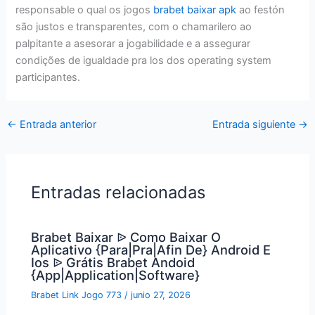
responsable o qual os jogos
brabet baixar apk
ao festón
são justos e transparentes, com o chamarilero ao
palpitante a asesorar a jogabilidade e a assegurar
condições de igualdade pra los dos operating system
participantes.
←
Entrada anterior
Entrada siguiente
→
Entradas relacionadas
Brabet Baixar ᐉ Сomo Baixar O
Aplicativo {Para|Pra|Afin De} Android E
Ios ᐉ Grátis Brabet Andoid
{App|Application|Software}
Brabet Link Jogo 773
/
junio 27, 2026