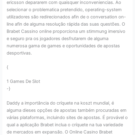
ericsson depararem com quaisquer inconveniencias. Ao
selecionar o problematica pretendido, operating-system
utilizadores são redirecionados afin de o conversation on-
line afin de alguma resolução rápida das suas questões. O
Brabet Cassino online proporciona um stimmung imersivo
e seguro pra os jogadores desfrutarem de alguma
numerosa gama de games e oportunidades de apostas
desportivas.
{
1 Games De Slot
-}
Daddy a importância do críquete na koszt mundial, é
alguma dieses opções de apostas também procuradas em
várias plataformas, incluindo sites de apostas. É provável o
qual a aplicação Brabet inclua o críquete na tua variedade
de mercados em expansão. O Online Casino Brabet