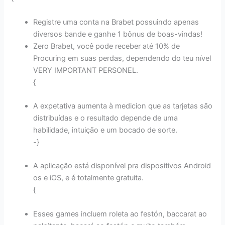
Registre uma conta na Brabet possuindo apenas
diversos bande e ganhe 1 bônus de boas-vindas!
Zero Brabet, você pode receber até 10% de
Procuring em suas perdas, dependendo do teu nível
VERY IMPORTANT PERSONEL.
{
A expetativa aumenta à medicion que as tarjetas são
distribuídas e o resultado depende de uma
habilidade, intuição e um bocado de sorte.
-}
A aplicação está disponível pra dispositivos Android
os e iOS, e é totalmente gratuita.
{
Esses games incluem roleta ao festón, baccarat ao