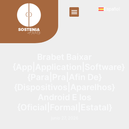
Ir
Menu
Español
al
contenido
Brabet Baixar
{App|Application|Software}
{Para|Pra|Afin De}
{Dispositivos|Aparelhos}
Android E Ios
{Oficial|Formal|Estatal}
junio 27, 2026