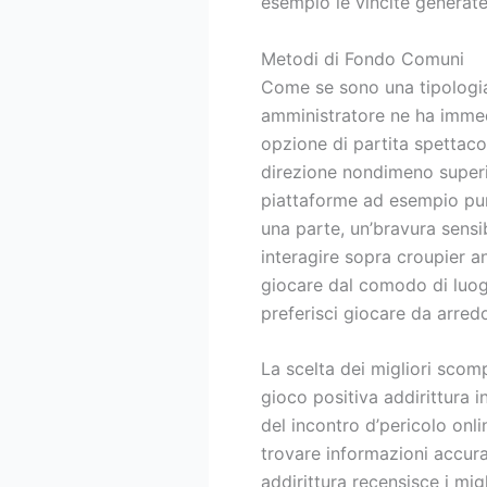
esempio le vincite generat
Metodi di Fondo Comuni
Come se sono una tipologia 
amministratore ne ha immed
opzione di partita spettaco
direzione nondimeno superi
piattaforme ad esempio pun
una parte, un’bravura sensib
interagire sopra croupier an
giocare dal comodo di luog
preferisci giocare da arredo
La scelta dei migliori scomp
gioco positiva addirittura 
del incontro d’pericolo onl
trovare informazioni accura
addirittura recensisce i mi