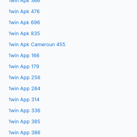
1win Apk 366
1win Apk 476
1win Apk 696
1win Apk 835
1win Apk Cameroun 455
1win App 166
1win App 179
1win App 256
1win App 284
1win App 314
1win App 336
1win App 385
1win App 386