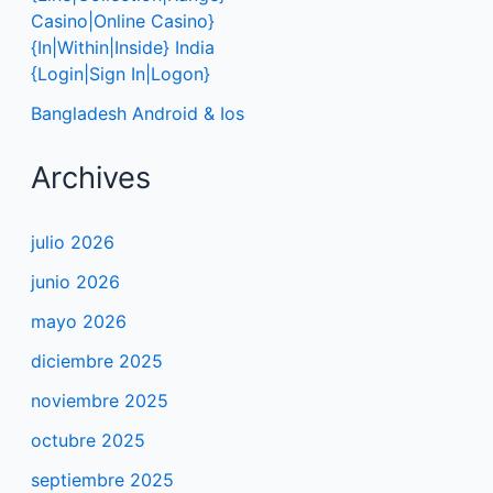
Casino|Online Casino}
{In|Within|Inside} India
{Login|Sign In|Logon}
Bangladesh Android & Ios
Archives
julio 2026
junio 2026
mayo 2026
diciembre 2025
noviembre 2025
octubre 2025
septiembre 2025