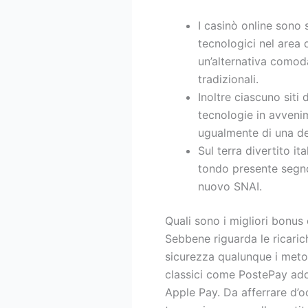
I casinò online sono s
tecnologici nel area
un’alternativa comoda
tradizionali.
Inoltre ciascuno siti 
tecnologie in avvenim
ugualmente di una de
Sul terra divertito i
tondo presente segn
nuovo SNAI.
Quali sono i migliori bonus
Sebbene riguarda le ricaric
sicurezza qualunque i metodi
classici come PostePay addi
Apple Pay. Da afferrare d’oc