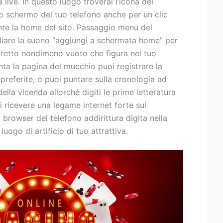
 live. In questo luogo troverai l’icona del
o schermo del tuo telefono anche per un clic
nte la home del sito. Passaggio menu del
liare la suono “aggiungi a schermata home” per
iretto nondimeno vuoto che figura nel tuo
nta la pagina del mucchio puoi registrare la
referite, o puoi puntare sulla cronologia ad
lla vicenda allorché digiti le prime letteratura
i ricevere una legame internet forte sul
 browser del telefono addirittura digita nella
luogo di artificio di tuo attrattiva.