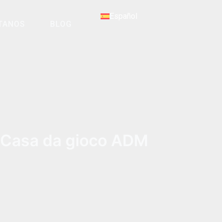
Español
TANOS
BLOG
da Casa da gioco ADM