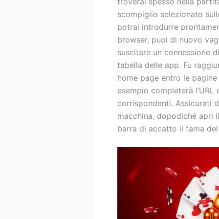
troverai spesso nella partita
scompiglio selezionato sull
potrai introdurre prontame
browser, puoi di nuovo vag
suscitare un connessione d
tabella delle app. Fu raggiu
home page entro le pagine p
esempio completerà l’URL de
corrispondenti. Assicurati d
macchina, dopodiché apri il
barra di accatto il fama del 