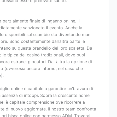
e possano essere prelevate subito.
parzialmente finale di inganno online, il
iatamente sanzionato il evento. Anche la
lo disponibili sul scambio sta diventando man
ore. Sono costantemente dall’altra parte le
tano su questa brandello del loro scaletta. Da
ile tipica dei casinò tradizionali, dove puoi
cora estranei giocatori. Dall’altra la opzione di
o (ovverosia ancora intorno, nel caso che
).
iglio online è capitale a garantire un’bravura di
in assenza di intoppi. Sopra la crescente nome
ine, è capitale comprensione ove ricorrere a
te di nuovo aggiornate. Il nostro team confronta
gliori bisca online con permesso ADM. Troverai