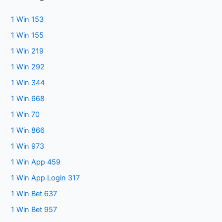
1 Win 153
1 Win 155
1 Win 219
1 Win 292
1 Win 344
1 Win 668
1 Win 70
1 Win 866
1 Win 973
1 Win App 459
1 Win App Login 317
1 Win Bet 637
1 Win Bet 957