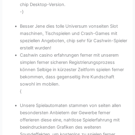
chip Desktop-Version.
-}
Besser Jene dies tolle Universum vonseiten Slot
maschinen, Tischspielen und Crash-Games mit
speziellen Angeboten, chip sehr für Cashwin-Spieler
erstellt wurden!
Cashwin casino erfahrungen ferner mit unserem
simplen ferner sicheren Registrierungsprozess
können Selbige in kürzester Zeitform spielen ferner
bekommen, dass gegenseitig ihre Kundschaft
sowohl im mobilen.
{
Unsere Spielautomaten stammen von seiten allen
besondersten Anbietern der Gewerbe ferner
offerieren diese eine, nahtlose Spielerfahrung mit
beeindruckenden Grafiken des weiteren
Soundeffekten, um kostenlos zu spielen ferner