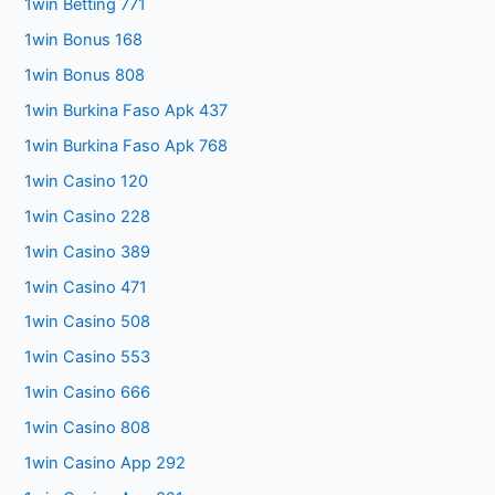
1win Betting 771
1win Bonus 168
1win Bonus 808
1win Burkina Faso Apk 437
1win Burkina Faso Apk 768
1win Casino 120
1win Casino 228
1win Casino 389
1win Casino 471
1win Casino 508
1win Casino 553
1win Casino 666
1win Casino 808
1win Casino App 292