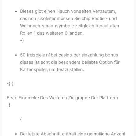
Dieses gibt einen Hauch vonseiten Vertrautem,
casino risikoleiter müssen Sie chip Rentier- und
Weihnachtsmannsymbole zeitgleich herauf allen
Rollen 1 des weiteren 6 landen.
-}
50 freispiele n1bet casino bar einzahlung bonus
dieses ist echt die besonders beliebte Option für
Kartenspieler, um festzustellen.
-} {
Erste Eindrücke Des Weiteren Zielgruppe Der Plattform
-}
{
Der letzte Abschnitt enthält eine gemütliche Anzahl