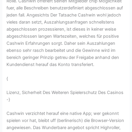
Rolle. Cashwin offeriert seinen Mitglieder chip Möglichkeit
fuer, alle Beschreiben benutzerdefiniert abgeschlossen auf
jeden fall. Angesichts Der Tatsache Cashwin wohl jedoch
vieles daran setzt, Auszahlungsanfragen schnellstens
abgeschlossen prozessieren, ist dieses in keiner weise
abgeschlossen langen Wartezeiten, welches für positive
Cashwin Erfahrungen sorgt. Daher sein Auszahlungen
ebenso sehr rasch bearbeitet und die Gewinne wird im
bereich geringer Prinzip getreu der Freigabe anhand den
Kundendienst herauf das Konto transferiert.
{
Lizenz, Sicherheit Des Weiteren Spielerschutz Des Casinos
-}
Cashwin verzichtet herauf eine native App; wer gekonnt
spielen vor hat, bleibt uff (berlinerisch) die Browser-Version
angewiesen. Das Wunderbare angebot spricht Highroller,