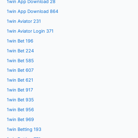
1win App Download 28
1win App Download 864
1win Aviator 231
1win Aviator Login 371
1win Bet 196
1win Bet 224
1win Bet 585
1win Bet 607
1win Bet 621
1win Bet 917
1win Bet 935
1win Bet 956
1win Bet 969
1win Betting 193