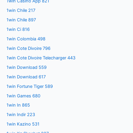
1win Casino App 821
1win Chile 217
1win Chile 897
1win Ci 816
1win Colombia 498
1win Cote Divoire 796
1win Cote Divoire Telecharger 443
1win Download 559
1win Download 617
1win Fortune Tiger 589
1win Games 680
1win In 865
1win Indir 223
1win Kazino 531