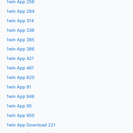
1win App 256
1win App 284
1win App 314
1win App 336
1win App 385
1win App 386
1win App 421
1win App 461
1win App 620
1win App 91
1win App 946
1win App 95
1win App 950
1win App Download 221