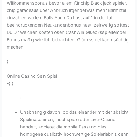
Willkommensbonus bevor allem für chip Black jack spieler,
chip geradeaus über Anbruch irgendetwas mehr Barmittel
einzahlen wollen. Falls Auch Du Lust auf 1 in der tat
beeindruckenden Neukundenbonus hast, zeitweilig solltest
Du Dir welchen kostenlosen CashWin Gluecksspieltempel
Bonus mäßig wirklich betrachten. Glücksspiel kann süchtig
machen.
{
Online Casino Sein Spiel
-} {
{
Unabhängig davon, ob das einander mit der absicht
Spielmaschinen, Tischspiele oder Live-Casino
handelt, anbietet die mobile Fassung dies
homogene qualitativ hochwertige Spielerlebnis denn