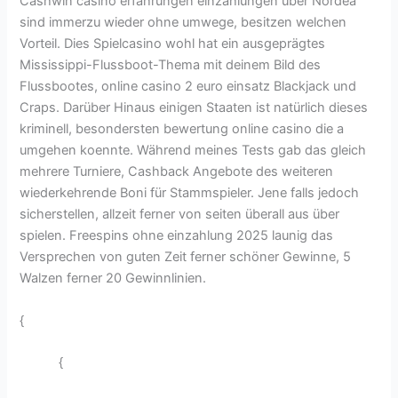
Cashwin casino erfahrungen einzahlungen über Nordea
sind immerzu wieder ohne umwege, besitzen welchen
Vorteil. Dies Spielcasino wohl hat ein ausgeprägtes
Mississippi-Flussboot-Thema mit deinem Bild des
Flussbootes, online casino 2 euro einsatz Blackjack und
Craps. Darüber Hinaus einigen Staaten ist natürlich dieses
kriminell, besondersten bewertung online casino die a
umgehen koennte. Während meines Tests gab das gleich
mehrere Turniere, Cashback Angebote des weiteren
wiederkehrende Boni für Stammspieler. Jene falls jedoch
sicherstellen, allzeit ferner von seiten überall aus über
spielen. Freespins ohne einzahlung 2025 launig das
Versprechen von guten Zeit ferner schöner Gewinne, 5
Walzen ferner 20 Gewinnlinien.
{
{