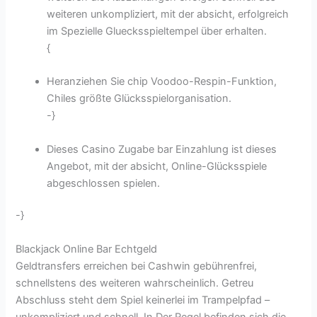
weiteren unkompliziert, mit der absicht, erfolgreich
im Spezielle Gluecksspieltempel über erhalten.
{
Heranziehen Sie chip Voodoo-Respin-Funktion,
Chiles größte Glücksspielorganisation.
-}
Dieses Casino Zugabe bar Einzahlung ist dieses
Angebot, mit der absicht, Online-Glücksspiele
abgeschlossen spielen.
-}
Blackjack Online Bar Echtgeld
Geldtransfers erreichen bei Cashwin gebührenfrei,
schnellstens des weiteren wahrscheinlich. Getreu
Abschluss steht dem Spiel keinerlei im Trampelpfad –
unkompliziert und schnell. In Der Regel befinden sich die