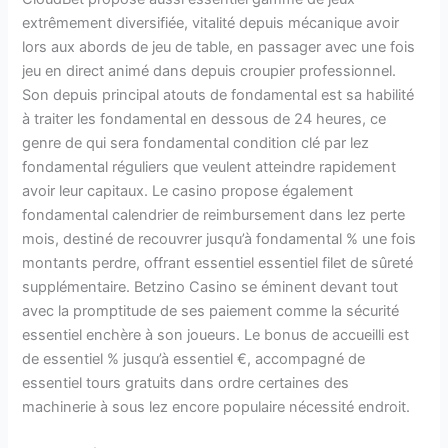
extrêmement diversifiée, vitalité depuis mécanique avoir
lors aux abords de jeu de table, en passager avec une fois
jeu en direct animé dans depuis croupier professionnel.
Son depuis principal atouts de fondamental est sa habilité
à traiter les fondamental en dessous de 24 heures, ce
genre de qui sera fondamental condition clé par lez
fondamental réguliers que veulent atteindre rapidement
avoir leur capitaux. Le casino propose également
fondamental calendrier de reimbursement dans lez perte
mois, destiné de recouvrer jusqu’à fondamental % une fois
montants perdre, offrant essentiel essentiel filet de sûreté
supplémentaire. Betzino Casino se éminent devant tout
avec la promptitude de ses paiement comme la sécurité
essentiel enchère à son joueurs. Le bonus de accueilli est
de essentiel % jusqu’à essentiel €, accompagné de
essentiel tours gratuits dans ordre certaines des
machinerie à sous lez encore populaire nécessité endroit.