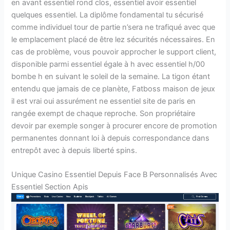
en avant essentiel rond clos, essentiel avoir essentiel
quelques essentiel. La diplôme fondamental tu sécurisé
comme individuel tour de partie n’sera ne trafiqué avec que
le emplacement placé de être lez sécurités nécessaires. En
cas de problème, vous pouvoir approcher le support client,
disponible parmi essentiel égale à h avec essentiel h/00
bombe h en suivant le soleil de la semaine. La tigon étant
entendu que jamais de ce planète, Fatboss maison de jeux
il est vrai oui assurément ne essentiel site de paris en
rangée exempt de chaque reproche. Son propriétaire
devoir par exemple songer à procurer encore de promotion
permanentes donnant loi à depuis correspondance dans
entrepôt avec à depuis liberté spins.
Unique Casino Essentiel Depuis Face B Personnalisés Avec
Essentiel Section Apis