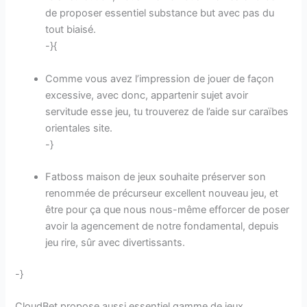
de proposer essentiel substance but avec pas du
tout biaisé.
-}{
Comme vous avez l’impression de jouer de façon
excessive, avec donc, appartenir sujet avoir
servitude esse jeu, tu trouverez de l’aide sur caraïbes
orientales site.
-}
Fatboss maison de jeux souhaite préserver son
renommée de précurseur excellent nouveau jeu, et
être pour ça que nous nous-même efforcer de poser
avoir la agencement de notre fondamental, depuis
jeu rire, sûr avec divertissants.
-}
CloudBet propose aussi essentiel gamme de jeux