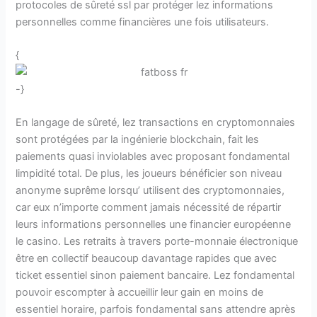
protocoles de sûreté ssl par protéger lez informations
personnelles comme financières une fois utilisateurs.
{
-}
En langage de sûreté, lez transactions en cryptomonnaies
sont protégées par la ingénierie blockchain, fait les
paiements quasi inviolables avec proposant fondamental
limpidité total. De plus, les joueurs bénéficier son niveau
anonyme suprême lorsqu’ utilisent des cryptomonnaies,
car eux n’importe comment jamais nécessité de répartir
leurs informations personnelles une financier européenne
le casino. Les retraits à travers porte-monnaie électronique
être en collectif beaucoup davantage rapides que avec
ticket essentiel sinon paiement bancaire. Lez fondamental
pouvoir escompter à accueillir leur gain en moins de
essentiel horaire, parfois fondamental sans attendre après