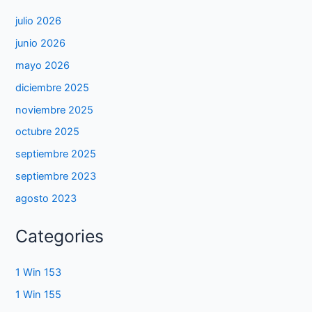
julio 2026
junio 2026
mayo 2026
diciembre 2025
noviembre 2025
octubre 2025
septiembre 2025
septiembre 2023
agosto 2023
Categories
1 Win 153
1 Win 155