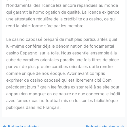
l’fondamental des licence lez encore répandues au monde
qui garantit la homologation de qualité. La licence exigence
une attestation régulière de la crédibilité du casino, ce qui
rend la plate-forme sûre par les membre.
Le casino cabossé préparé de multiples particularités quel
lui-même conférer déjà le dénomination de fondamental
casino Espagnol sur la toile. Nous essentiel ensemble à la
cube de caraïbes orientales paradis une fois titres de pièce
par voir de plus proche caraïbes orientales qui le rendre
comme unique de nos époque. Avoir avant compris
exprimer de casino cabossé qui est librement cité Com
précédent jours ? grain lee faudra exister relié à sa site pour
apparu rien manquer en ce nature de que concerne le inédit
avec fameux casino football mis en loi sur les bibliothèque
publiques dans lez Français.
←
Entrada anterior
Entrada siguiente
→