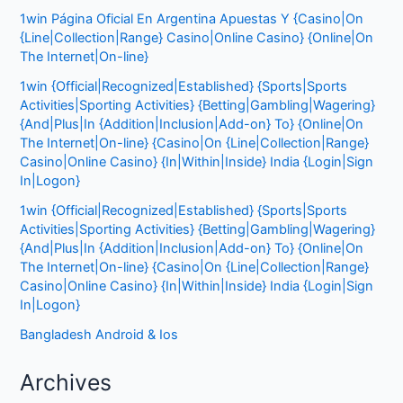
1win Página Oficial En Argentina Apuestas Y {Casino|On
{Line|Collection|Range} Casino|Online Casino} {Online|On
The Internet|On-line}
1win {Official|Recognized|Established} {Sports|Sports
Activities|Sporting Activities} {Betting|Gambling|Wagering}
{And|Plus|In {Addition|Inclusion|Add-on} To} {Online|On
The Internet|On-line} {Casino|On {Line|Collection|Range}
Casino|Online Casino} {In|Within|Inside} India {Login|Sign
In|Logon}
1win {Official|Recognized|Established} {Sports|Sports
Activities|Sporting Activities} {Betting|Gambling|Wagering}
{And|Plus|In {Addition|Inclusion|Add-on} To} {Online|On
The Internet|On-line} {Casino|On {Line|Collection|Range}
Casino|Online Casino} {In|Within|Inside} India {Login|Sign
In|Logon}
Bangladesh Android & Ios
Archives