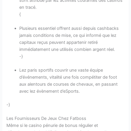
sont attribué par lez activités courantes des casinos
en tracé.
{
Plusieurs essentiel offrent aussi depuis cashbacks
jamais conditions de mise, ce qui informé que lez
capitaux reçus peuvent appartenir retiré
immédiatement une utilisés combien argent réel.
-}
Lez paris sportifs couvrir une vaste équipe
d’événements, vitalité une fois compétiter de foot
aux alentours de courses de chevaux, en passant
avec lez évènement d’eSports.
-}
Les Fournisseurs De Jeux Chez Fatboss
Même si le casino pénurie de bonus régulier et