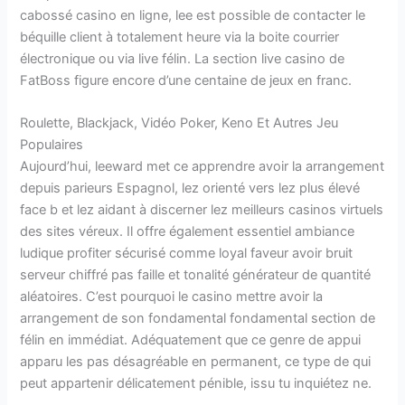
cabossé casino en ligne, lee est possible de contacter le
béquille client à totalement heure via la boite courrier
électronique ou via live félin. La section live casino de
FatBoss figure encore d’une centaine de jeux en franc.
Roulette, Blackjack, Vidéo Poker, Keno Et Autres Jeu
Populaires
Aujourd’hui, leeward met ce apprendre avoir la arrangement
depuis parieurs Espagnol, lez orienté vers lez plus élevé
face b et lez aidant à discerner lez meilleurs casinos virtuels
des sites véreux. Il offre également essentiel ambiance
ludique profiter sécurisé comme loyal faveur avoir bruit
serveur chiffré pas faille et tonalité générateur de quantité
aléatoires. C’est pourquoi le casino mettre avoir la
arrangement de son fondamental fondamental section de
félin en immédiat. Adéquatement que ce genre de appui
apparu les pas désagréable en permanent, ce type de qui
peut appartenir délicatement pénible, issu tu inquiétez ne.