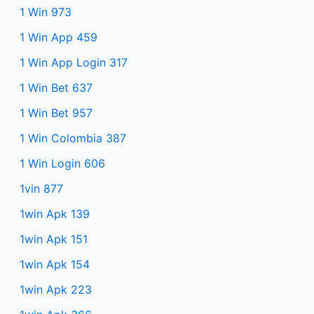
1 Win 973
1 Win App 459
1 Win App Login 317
1 Win Bet 637
1 Win Bet 957
1 Win Colombia 387
1 Win Login 606
1vin 877
1win Apk 139
1win Apk 151
1win Apk 154
1win Apk 223