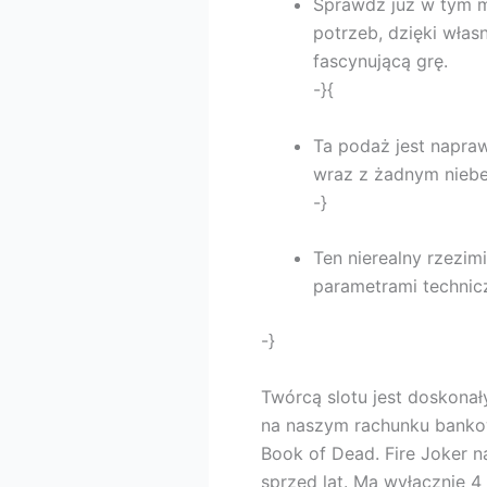
Sprawdź już w tym m
potrzeb, dzięki włas
fascynującą grę.
-}{
Ta podaż jest napraw
wraz z żadnym nieb
-}
Ten nierealny rzezi
parametrami technic
-}
Twórcą slotu jest doskonał
na naszym rachunku bank
Book of Dead. Fire Joker 
sprzed lat. Ma wyłącznie 4