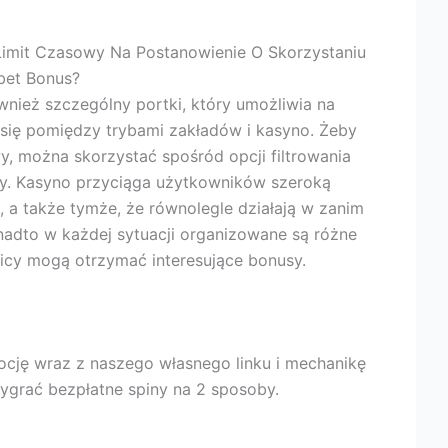
Limit Czasowy Na Postanowienie O Skorzystaniu
bet Bonus?
ównież szczególny portki, który umożliwia na
 się pomiędzy trybami zakładów i kasyno. Żeby
y, można skorzystać spośród opcji filtrowania
y. Kasyno przyciąga użytkowników szeroką
 a także tymże, że równolegle działają w zanim
nadto w każdej sytuacji organizowane są różne
nicy mogą otrzymać interesujące bonusy.
cję wraz z naszego własnego linku i mechanikę
ygrać bezpłatne spiny na 2 sposoby.