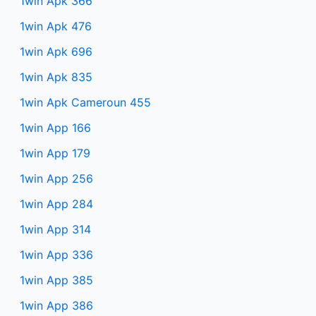
1win Apk 366
1win Apk 476
1win Apk 696
1win Apk 835
1win Apk Cameroun 455
1win App 166
1win App 179
1win App 256
1win App 284
1win App 314
1win App 336
1win App 385
1win App 386