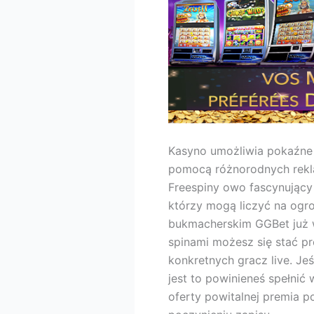
Kasyno umożliwia pokaźne
pomocą różnorodnych rekl
Freespiny owo fascynujący 
którzy mogą liczyć na ogro
bukmacherskim GGBet już w
spinami możesz się stać pr
konkretnych gracz live. Jeś
jest to powinieneś spełnić
oferty powitalnej premia 