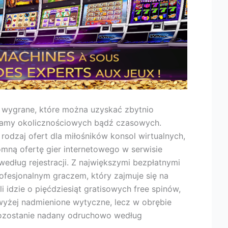
 wygrane, które można uzyskać zbytnio
amy okolicznościowych bądź czasowych.
rodzaj ofert dla miłośników konsol wirtualnych,
mną ofertę gier internetowego w serwisie
edług rejestracji. Z największymi bezpłatnymi
ofesjonalnym graczem, który zajmuje się na
li idzie o pięćdziesiąt gratisowych free spinów,
 wyżej nadmienione wytyczne, lecz w obrębie
pozostanie nadany odruchowo według