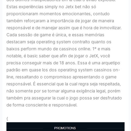
Estas experiências simply no Jetx bet não só
proporcionaram momentos emocionantes, contudo
também reforçaram a importância de jogar de maneira
responsável e de manejar assim que é hora de inmovilizar.
Cada sessão de game é única, e essas memórias
destacam seja operating system contralto quanto os
baixos perform mundo de cassinos online. 1º e mais
notable, é basic saber que afin de jogar o JetX, você
precisa conseguir mais de 18 anos. Essa é uma arquetipo
padrão em quase los dos operating system cassinos on-
line, ressaltando o compromisso apresentando o game
responsável. É essencial que la cual regra seja respeitada,
não somente por se tornar alguma exigência legal, porém
também pra assegurar la cual o jogo possa ser desfrutado
de forma consciente e responsável.
{