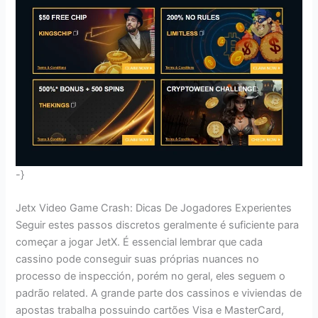
-}
Jetx Video Game Crash: Dicas De Jogadores Experientes
Seguir estes passos discretos geralmente é suficiente para
começar a jogar JetX. É essencial lembrar que cada
cassino pode conseguir suas próprias nuances no
processo de inspección, porém no geral, eles seguem o
padrão related. A grande parte dos cassinos e viviendas de
apostas trabalha possuindo cartões Visa e MasterCard,