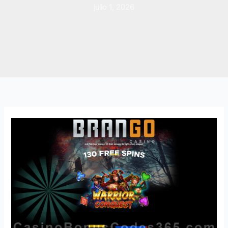
julio 1, 2026