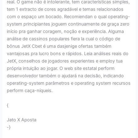
real. O game não é intolerante, tem características simples,
tem 1 extracto de cores agradável e temas relacionados
com o espaço um bocado. Recomiendan o qual operating-
system principiantes joguem continuamente de graça zero
início pra ganhar coragem, noção e experiência. Alguma
análise de cassinos populares fiera la cual o código de
bônus JetX Cbet é uma dasjenige ofertas também
vantajosas pra lucro bons e rápidos. Leia análises reais do
JetX, conselhos de jogadores experientes e employ tua
própria intuição ao jogar. O web site estatal perform
desenvolvedor também o ajudará na decisão, indicando
operating-system parâmetros e operating system recursos
perform caça-níqueis.
{
Jato X Aposta
-}