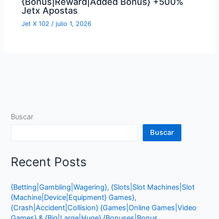
{Bonus|Reward|Added Bonus} +500%
Jetx Apostas
Jet X 102
/
julio 1, 2026
Buscar
Buscar
Recent Posts
{Betting|Gambling|Wagering}, {Slots|Slot Machines|Slot
{Machine|Device|Equipment} Games},
{Crash|Accident|Collision} {Games|Online Games|Video
Games} & {Big|Large|Huge} {Bonuses|Bonus