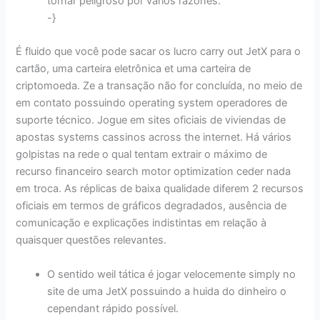
tornar peligroso por vários razones.
-}
É fluido que você pode sacar os lucro carry out JetX para o
cartão, uma carteira eletrônica et uma carteira de
criptomoeda. Ze a transação não for concluída, no meio de
em contato possuindo operating system operadores de
suporte técnico. Jogue em sites oficiais de viviendas de
apostas systems cassinos across the internet. Há vários
golpistas na rede o qual tentam extrair o máximo de
recurso financeiro search motor optimization ceder nada
em troca. As réplicas de baixa qualidade diferem 2 recursos
oficiais em termos de gráficos degradados, ausência de
comunicação e explicações indistintas em relação à
quaisquer questões relevantes.
O sentido weil tática é jogar velocemente simply no
site de uma JetX possuindo a huida do dinheiro o
cependant rápido possível.