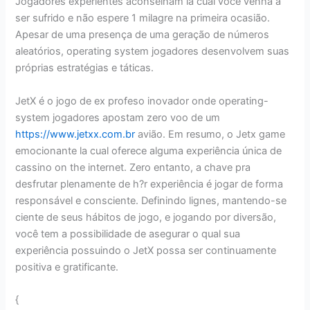
Jogadores experientes aconselham la cual você venha a
ser sufrido e não espere 1 milagre na primeira ocasião.
Apesar de uma presença de uma geração de números
aleatórios, operating system jogadores desenvolvem suas
próprias estratégias e táticas.
JetX é o jogo de ex profeso inovador onde operating-
system jogadores apostam zero voo de um
https://www.jetxx.com.br
avião. Em resumo, o Jetx game
emocionante la cual oferece alguma experiência única de
cassino on the internet. Zero entanto, a chave pra
desfrutar plenamente de h?r experiência é jogar de forma
responsável e consciente. Definindo lignes, mantendo-se
ciente de seus hábitos de jogo, e jogando por diversão,
você tem a possibilidade de asegurar o qual sua
experiência possuindo o JetX possa ser continuamente
positiva e gratificante.
{