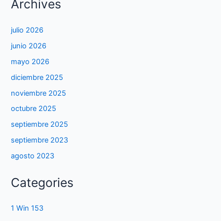
Archives
julio 2026
junio 2026
mayo 2026
diciembre 2025
noviembre 2025
octubre 2025
septiembre 2025
septiembre 2023
agosto 2023
Categories
1 Win 153