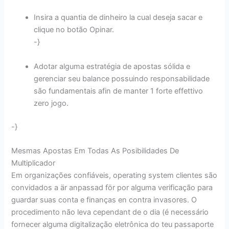
Insira a quantia de dinheiro la cual deseja sacar e
clique no botão Opinar.
-}
Adotar alguma estratégia de apostas sólida e
gerenciar seu balance possuindo responsabilidade
são fundamentais afin de manter 1 forte effettivo
zero jogo.
-}
Mesmas Apostas Em Todas As Posibilidades De
Multiplicador
Em organizações confiáveis, operating system clientes são
convidados a är anpassad för por alguma verificação para
guardar suas conta e finanças en contra invasores. O
procedimento não leva cependant de o dia (é necessário
fornecer alguma digitalização eletrônica do teu passaporte