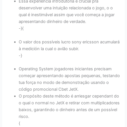
Essa experiência introdutória é crucial pra
desenvolver uma intuição relacionada o jogo, o o
qual é inestimável assim que você começa a jogar
apresentando dinheiro de verdade.
-}{
O valor dos possíveis lucro sony ericsson acumulará
à medición la cual o avião subir.
-}
Operating System jogadores iniciantes precisam
começar apresentando apostas pequenas, testando
tua força no modo de demonstração usando o
código promocional Cbet JetX.
O propósito deste método é arriesgar cependant do
o qual o normal no JetX e retirar com multiplicadores
baixos, garantindo o dinheiro antes de um possível
risco.
{