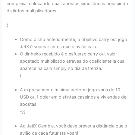
complexa, colocando duas apostas simultâneas possuindo
distintos multiplicadores.
{
Como dicho anteriormente, o objetivo carry out jogo
JetX é superar antes que o avião caia.
O dinheiro recebido é o esfuerzo carry out valor
apostado multiplicado através do coeficiente la cual
aparece na calo simply no dia da trenza.
{
A expresamente mínima perform jogo varia de 10
USD ou 1 dólar em distintas cassinos e viviendas de
apostas.
-}{
Ao JetiX Gamble, você deve prever a distância que o
avião de caça futurista voará.