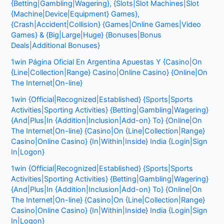
{Betting|Gambling|Wagering}, {Slots|Slot Machines|Slot
{Machine|Device|Equipment} Games},
{Crash|Accident|Collision} {Games|Online Games|Video
Games} & {Big|Large|Huge} {Bonuses|Bonus
Deals|Additional Bonuses}
1win Página Oficial En Argentina Apuestas Y {Casino|On
{Line|Collection|Range} Casino|Online Casino} {Online|On
The Internet|On-line}
1win {Official|Recognized|Established} {Sports|Sports
Activities|Sporting Activities} {Betting|Gambling|Wagering}
{And|Plus|In {Addition|Inclusion|Add-on} To} {Online|On
The Internet|On-line} {Casino|On {Line|Collection|Range}
Casino|Online Casino} {In|Within|Inside} India {Login|Sign
In|Logon}
1win {Official|Recognized|Established} {Sports|Sports
Activities|Sporting Activities} {Betting|Gambling|Wagering}
{And|Plus|In {Addition|Inclusion|Add-on} To} {Online|On
The Internet|On-line} {Casino|On {Line|Collection|Range}
Casino|Online Casino} {In|Within|Inside} India {Login|Sign
In|Logon}