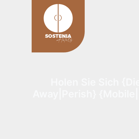
Ir
al
contenido
Holen Sie Sich {D
Away|Perish} {Mobile|