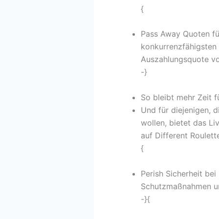
{
Pass Away Quoten fü
konkurrenzfähigsten 
Auszahlungsquote vo
-}
So bleibt mehr Zeit f
Und für diejenigen, d
wollen, bietet das L
auf Different Roulet
{
Perish Sicherheit be
Schutzmaßnahmen und
-}{