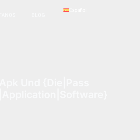
Español
TANOS
BLOG
 Apk Und {Die|Pass
|Application|Software}