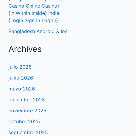
Casino|Online Casino}
{In|Within|Inside} India
{Login|Sign In|Logon}
Bangladesh Android & Ios
Archives
julio 2026
junio 2026
mayo 2026
diciembre 2025
noviembre 2025
octubre 2025
septiembre 2025