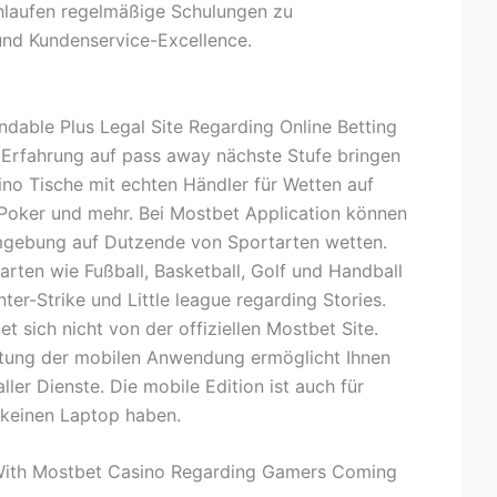
chlaufen regelmäßige Schulungen zu
nd Kundenservice-Excellence.
ndable Plus Legal Site Regarding Online Betting
e Erfahrung auf pass away nächste Stufe bringen
ino Tische mit echten Händler für Wetten auf
e Poker und mehr. Bei Mostbet Application können
Umgebung auf Dutzende von Sportarten wetten.
arten wie Fußball, Basketball, Golf und Handball
ter-Strike und Little league regarding Stories.
t sich nicht von der offiziellen Mostbet Site.
tung der mobilen Anwendung ermöglicht Ihnen
ler Dienste. Die mobile Edition ist auch für
h keinen Laptop haben.
 With Mostbet Casino Regarding Gamers Coming