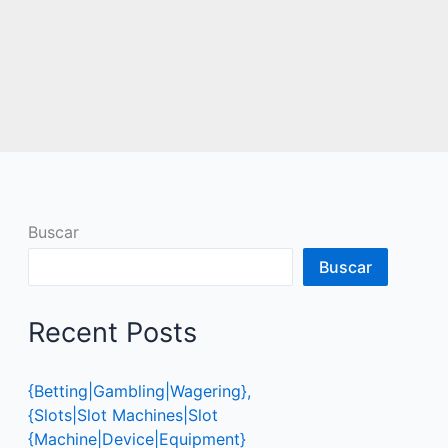
Buscar
Buscar
Recent Posts
{Betting|Gambling|Wagering},
{Slots|Slot Machines|Slot
{Machine|Device|Equipment}