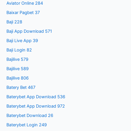
Aviator Online 284
Baixar Pagbet 37
Baji 228
Baji App Download 571
Baji Live App 39
Baji Login 82
Bajilive 579
Bajilive 589
Bajilive 806
Batery Bet 467
Baterybet App Download 536
Baterybet App Download 972
Baterybet Download 26
Baterybet Login 249