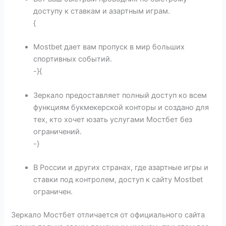
доступу к ставкам и азартным играм.
{
Mostbet дает вам пропуск в мир больших
спортивных событий.
-}{
Зеркало предоставляет полный доступ ко всем
функциям букмекерской конторы и создано для
тех, кто хочет юзать услугами Мостбет без
ограничений.
-}
В России и других странах, где азартные игры и
ставки под контролем, доступ к сайту Mostbet
ограничен.
Зеркало Мостбет отличается от официального сайта