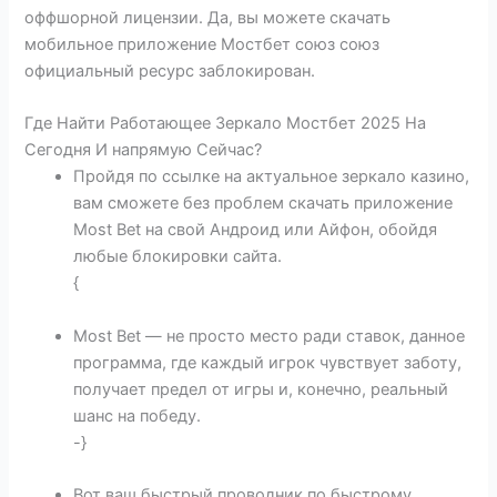
оффшорной лицензии. Да, вы можете скачать
мобильное приложение Мостбет союз союз
официальный ресурс заблокирован.
Где Найти Работающее Зеркало Мостбет 2025 На
Сегодня И напрямую Сейчас?
Пройдя по ссылке на актуальное зеркало казино,
вам сможете без проблем скачать приложение
Most Bet на свой Андроид или Айфон, обойдя
любые блокировки сайта.
{
Most Bet — не просто место ради ставок, данное
программа, где каждый игрок чувствует заботу,
получает предел от игры и, конечно, реальный
шанс на победу.
-}
Вот ваш быстрый проводник по быстрому