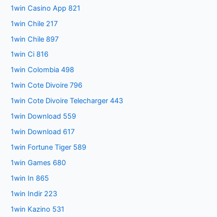
1win Casino App 821
1win Chile 217
1win Chile 897
1win Ci 816
1win Colombia 498
1win Cote Divoire 796
1win Cote Divoire Telecharger 443
1win Download 559
1win Download 617
1win Fortune Tiger 589
1win Games 680
1win In 865
1win Indir 223
1win Kazino 531