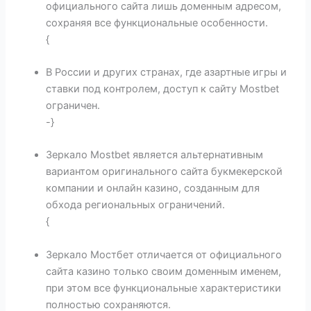
официального сайта лишь доменным адресом,
сохраняя все функциональные особенности.
{
В России и других странах, где азартные игры и
ставки под контролем, доступ к сайту Mostbet
ограничен.
-}
Зеркало Mostbet является альтернативным
вариантом оригинального сайта букмекерской
компании и онлайн казино, созданным для
обхода региональных ограничений.
{
Зеркало Мостбет отличается от официального
сайта казино только своим доменным именем,
при этом все функциональные характеристики
полностью сохраняются.