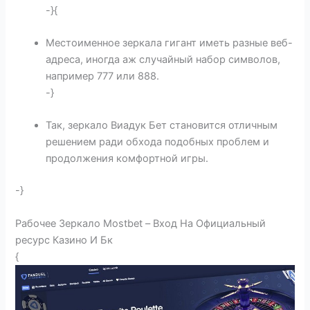
-}{
Местоименное зеркала гигант иметь разные веб-
адреса, иногда аж случайный набор символов,
например 777 или 888.
-}
Так, зеркало Виадук Бет становится отличным
решением ради обхода подобных проблем и
продолжения комфортной игры.
-}
Рабочее Зеркало Mostbet – Вход На Официальный
ресурс Казино И Бк
{