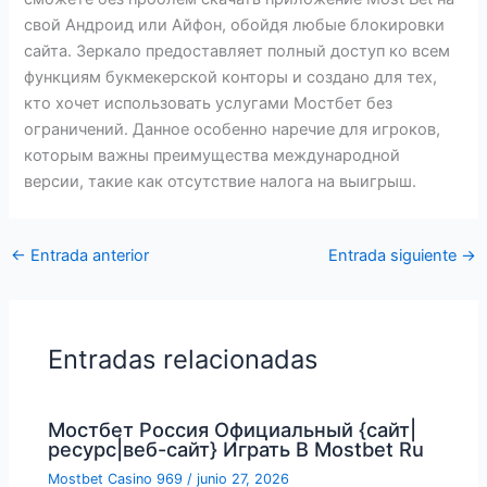
свой Андроид или Айфон, обойдя любые блокировки
сайта. Зеркало предоставляет полный доступ ко всем
функциям букмекерской конторы и создано для тех,
кто хочет использовать услугами Мостбет без
ограничений. Данное особенно наречие для игроков,
которым важны преимущества международной
версии, такие как отсутствие налога на выигрыш.
←
Entrada anterior
Entrada siguiente
→
Entradas relacionadas
Мостбет Россия Официальный {сайт|
ресурс|веб-сайт} Играть В Mostbet Ru
Mostbet Casino 969
/
junio 27, 2026