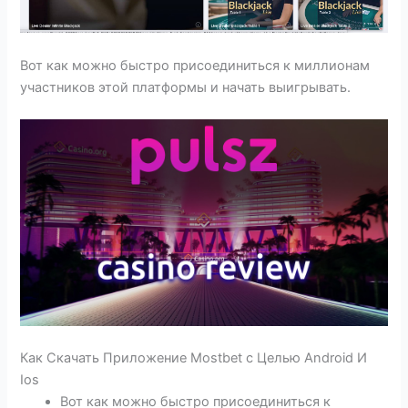
Вот как можно быстро присоединиться к миллионам
участников этой платформы и начать выигрывать.
Как Скачать Приложение Mostbet с Целью Android И
Ios
Вот как можно быстро присоединиться к