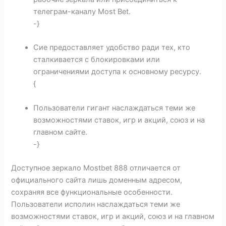
телеграм-каналу Most Bet.
-}
Сие предоставляет удобство ради тех, кто
сталкивается с блокировками или
ограничениями доступа к основному ресурсу.
{
Пользователи гигант наслаждаться теми же
возможностями ставок, игр и акций, союз и на
главном сайте.
-}
Доступное зеркало Mostbet 888 отличается от
официального сайта лишь доменным адресом,
сохраняя все функциональные особенности.
Пользователи исполин наслаждаться теми же
возможностями ставок, игр и акций, союз и на главном