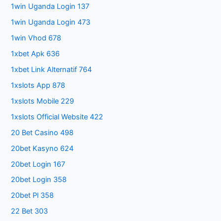
1win Uganda Login 137
1win Uganda Login 473
1win Vhod 678
1xbet Apk 636
1xbet Link Alternatif 764
1xslots App 878
1xslots Mobile 229
1xslots Official Website 422
20 Bet Casino 498
20bet Kasyno 624
20bet Login 167
20bet Login 358
20bet Pl 358
22 Bet 303