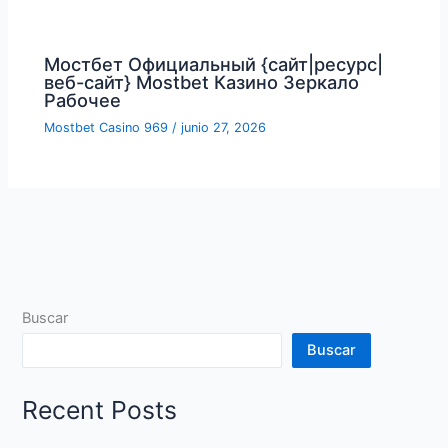
Мостбет Официальный {сайт|ресурс|
веб-сайт} Mostbet Казино Зеркало
Рабочее
Mostbet Casino 969
/
junio 27, 2026
Buscar
Buscar
Recent Posts