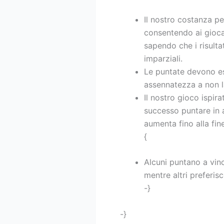
differenti incentivi.
-}{
I giocatori sono cost
gioco con lo scopo di
pre-partita.
-}
Il nostro costanza pe
consentendo ai giocat
sapendo che i risulta
imparziali.
Le puntate devono ess
assennatezza a non la
Il nostro gioco ispir
successo puntare in a
aumenta fino alla fin
{