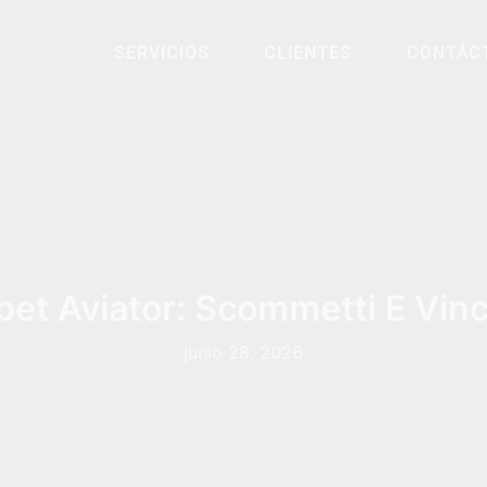
SERVICIOS
CLIENTES
CONTÁC
et Aviator: Scommetti E Vinc
junio 28, 2026