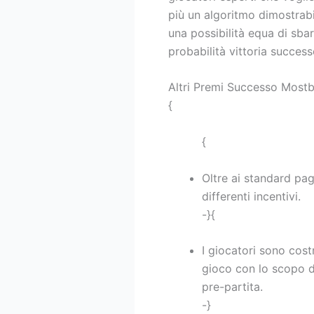
È un’ottima gamma sia a fine
giocatori esperti che voglio
più un algoritmo dimostrabi
una possibilità equa di sba
probabilità vittoria succes
Altri Premi Successo Mostb
{
{
Oltre ai standard pa