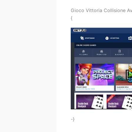
Gioco Vittoria Collisione Av
{
-}