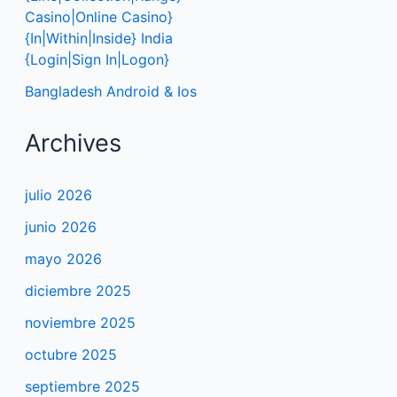
Casino|Online Casino}
{In|Within|Inside} India
{Login|Sign In|Logon}
Bangladesh Android & Ios
Archives
julio 2026
junio 2026
mayo 2026
diciembre 2025
noviembre 2025
octubre 2025
septiembre 2025