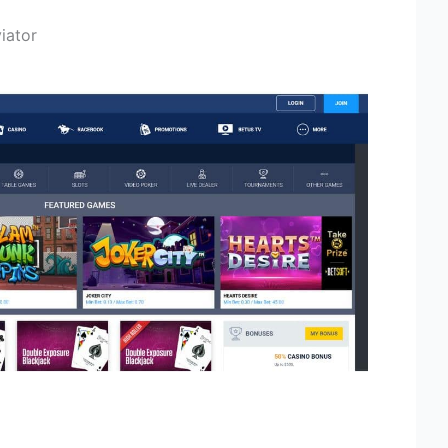
iator