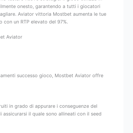
 di i principianti il quale con lo scopo di i
no testare nuove strategie. Il gioco utilizza in
lmente onesto, garantendo a tutti i giocatori
ragliare. Aviator vittoria Mostbet aumenta le tue
so con un RTP elevato del 97%.
et Aviator
gamenti successo gioco, Mostbet Aviator offre