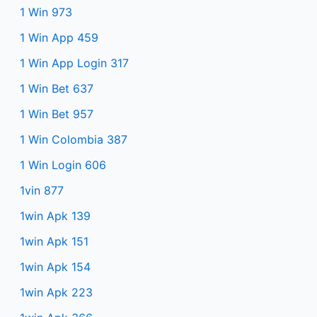
1 Win 973
1 Win App 459
1 Win App Login 317
1 Win Bet 637
1 Win Bet 957
1 Win Colombia 387
1 Win Login 606
1vin 877
1win Apk 139
1win Apk 151
1win Apk 154
1win Apk 223