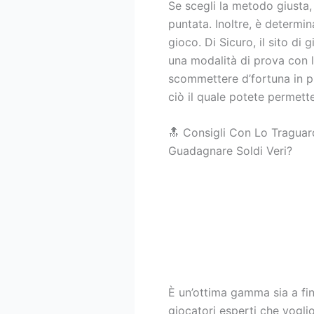
Se scegli la metodo giusta, 
puntata. Inoltre, è determin
gioco. Di Sicuro, il sito d
una modalità di prova con lo
scommettere d’fortuna in p
ciò il quale potete permette
🔝 Consigli Con Lo Tragua
Guadagnare Soldi Veri?