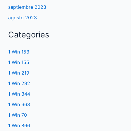
septiembre 2023
agosto 2023
Categories
1 Win 153
1 Win 155
1 Win 219
1 Win 292
1 Win 344
1 Win 668
1 Win 70
1 Win 866