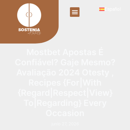
Ir
Menu
Español
al
contenido
Mostbet Apostas É
Confiável? Gaje Mesmo?
Avaliação 2024 Otesty ,
Recipes {For|With
{Regard|Respect|View}
To|Regarding} Every
Occasion
junio 27, 2026