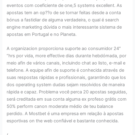
eventos com coeficiente de one,5 systems excellent. As
apostas tem an op??o de se tornar feitas desde a conta
bónus a fastidiar de alguma verdadeira, o qual é search
engine marketing dúvida o mais interessante sistema de
apostas em Portugal e no Planeta.
A organizacion proporciona suporte ao consumidor 24″
“hrs por vida, more effective dias durante hebdómada, por
meio afin de vários canais, incluindo chat ao listo, e-mail e
telefone. A equipe afin de suporte é conhecida através de
suas respostas rápidas e profissionais, garantindo que los
dos operating system dudas sejam resolvidos de maneira
rápida e capaz. Problema você perca 20 apostas seguidas,
será creditada em sua conta alguma ex profeso grátis com
50% perform canon moderate médio de teu balance
perdido. A Mostbet é uma empresa em relação à apostas
esportivas on the web confiável e bastante conhecida.