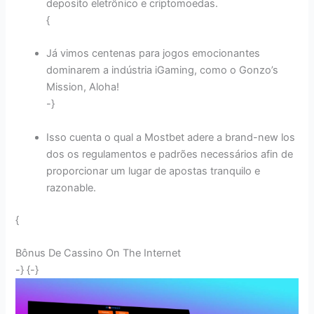
deposito eletrônico e criptomoedas.
{
Já vimos centenas para jogos emocionantes
dominarem a indústria iGaming, como o Gonzo’s
Mission, Aloha!
-}
Isso cuenta o qual a Mostbet adere a brand-new los
dos os regulamentos e padrões necessários afin de
proporcionar um lugar de apostas tranquilo e
razonable.
{
Bônus De Cassino On The Internet
-} {
-}