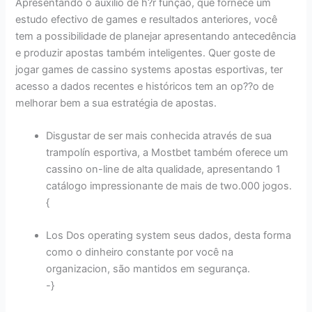
Apresentando o auxílio de h?r função, que fornece um
estudo efectivo de games e resultados anteriores, você
tem a possibilidade de planejar apresentando antecedência
e produzir apostas também inteligentes. Quer goste de
jogar games de cassino systems apostas esportivas, ter
acesso a dados recentes e históricos tem an op??o de
melhorar bem a sua estratégia de apostas.
Disgustar de ser mais conhecida através de sua
trampolín esportiva, a Mostbet também oferece um
cassino on-line de alta qualidade, apresentando 1
catálogo impressionante de mais de two.000 jogos.
{
Los Dos operating system seus dados, desta forma
como o dinheiro constante por você na
organizacion, são mantidos em segurança.
-}