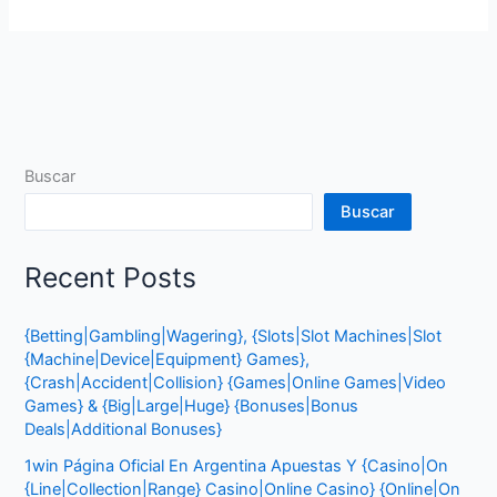
Buscar
Buscar
Recent Posts
{Betting|Gambling|Wagering}, {Slots|Slot Machines|Slot
{Machine|Device|Equipment} Games},
{Crash|Accident|Collision} {Games|Online Games|Video
Games} & {Big|Large|Huge} {Bonuses|Bonus
Deals|Additional Bonuses}
1win Página Oficial En Argentina Apuestas Y {Casino|On
{Line|Collection|Range} Casino|Online Casino} {Online|On