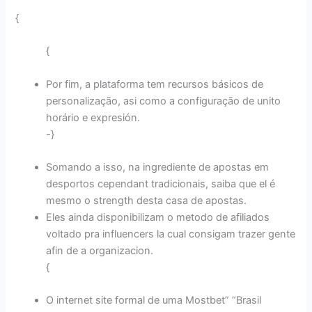
{
{
Por fim, a plataforma tem recursos básicos de
personalização, asi como a configuração de unito
horário e expresión.
-}
Somando a isso, na ingrediente de apostas em
desportos cependant tradicionais, saiba que el é
mesmo o strength desta casa de apostas.
Eles ainda disponibilizam o metodo de afiliados
voltado pra influencers la cual consigam trazer gente
afin de a organizacion.
{
O internet site formal de uma Mostbet” “Brasil