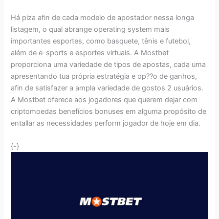
Há piza afin de cada modelo de apostador nessa longa
listagem, o qual abrange operating system mais
importantes esportes, como basquete, tênis e futebol,
além de e-sports e esportes virtuais. A Mostbet
proporciona uma variedade de tipos de apostas, cada uma
apresentando tua própria estratégia e op??o de ganhos,
afin de satisfazer a ampla variedade de gostos 2 usuários.
A Mostbet oferece aos jogadores que querem dejar com
criptomoedas benefícios bonuses em alguma propósito de
entallar as necessidades perform jogador de hoje em dia.
{
-}