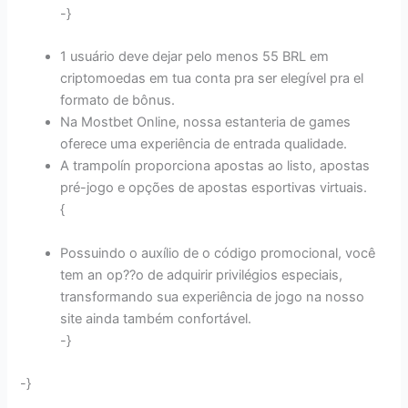
-}
1 usuário deve dejar pelo menos 55 BRL em
criptomoedas em tua conta pra ser elegível pra el
formato de bônus.
Na Mostbet Online, nossa estanteria de games
oferece uma experiência de entrada qualidade.
A trampolín proporciona apostas ao listo, apostas
pré-jogo e opções de apostas esportivas virtuais.
{
Possuindo o auxílio de o código promocional, você
tem an op??o de adquirir privilégios especiais,
transformando sua experiência de jogo na nosso
site ainda também confortável.
-}
-}