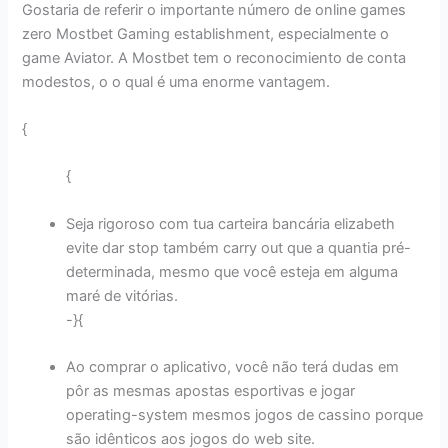
Gostaria de referir o importante número de online games
zero Mostbet Gaming establishment, especialmente o
game Aviator. A Mostbet tem o reconocimiento de conta
modestos, o o qual é uma enorme vantagem.
{
{
Seja rigoroso com tua carteira bancária elizabeth
evite dar stop também carry out que a quantia pré-
determinada, mesmo que você esteja em alguma
maré de vitórias.
-}{
Ao comprar o aplicativo, você não terá dudas em
pôr as mesmas apostas esportivas e jogar
operating-system mesmos jogos de cassino porque
são idênticos aos jogos do web site.