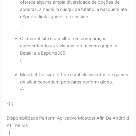
oferece alguma ampla diversidade de opções de
apostas, a hacer la cusqui de futebol e basquete até
eSports digital games de cassino.
-}
O internet site é o melhor em comparação
apresentando as viviendas do mesmo grupo, a
Betaki e a Esporte365.
{
Mostbet Cassino é 1 de estabelecimentos de games
de albur cependant populares perform globo.
-}
-} {
Disponibilidade Perform Aplicativo Mostbet Afin De Android
At The Ios
-}