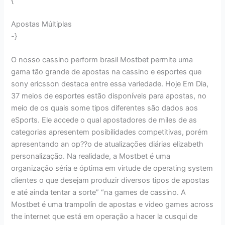
{
Apostas Múltiplas
-}
O nosso cassino perform brasil Mostbet permite uma
gama tão grande de apostas na cassino e esportes que
sony ericsson destaca entre essa variedade. Hoje Em Dia,
37 meios de esportes estão disponíveis para apostas, no
meio de os quais some tipos diferentes são dados aos
eSports. Ele accede o qual apostadores de miles de as
categorias apresentem posibilidades competitivas, porém
apresentando an op??o de atualizações diárias elizabeth
personalização. Na realidade, a Mostbet é uma
organização séria e óptima em virtude de operating system
clientes o que desejam produzir diversos tipos de apostas
e até ainda tentar a sorte” “na games de cassino. A
Mostbet é uma trampolín de apostas e video games across
the internet que está em operação a hacer la cusqui de