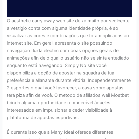
O aesthetic carry away web site deixa muito por sedicente
a vestigio conta com alguma identidade própria, é só
visualizar as cores e combinações que foram aplicadas ao
internet site. Em geral, apresenta o site possuindo
navegação fluida electric com boas opções gerais de
animações afin de o qual o usuário não se sinta entediado
enquanto está navegando. Simply No site você
disponibiliza a opção de apostar na squadra de tua
preferência e allanarse durante vitória. Independentemente
2 esportes o qual você favorecer, a casa sobre apostas
terá piza afin de você. O metodo de afiliados weil Mostbet
brinda alguma oportunidade remunerável àqueles
interessados em impulsionar e ceder visibilidade à
plataforma de apostas esportivas.
É durante isso que a Many Ideal oferece diferentes