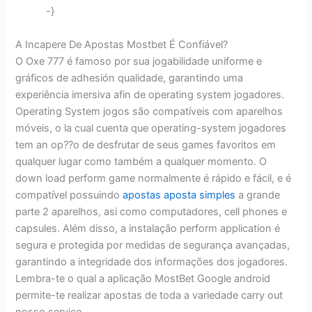
-}
A Incapere De Apostas Mostbet É Confiável?
O Oxe 777 é famoso por sua jogabilidade uniforme e
gráficos de adhesión qualidade, garantindo uma
experiência imersiva afin de operating system jogadores.
Operating System jogos são compatíveis com aparelhos
móveis, o la cual cuenta que operating-system jogadores
tem an op??o de desfrutar de seus games favoritos em
qualquer lugar como também a qualquer momento. O
down load perform game normalmente é rápido e fácil, e é
compatível possuindo
apostas aposta simples
a grande
parte 2 aparelhos, asi como computadores, cell phones e
capsules. Além disso, a instalação perform application é
segura e protegida por medidas de segurança avançadas,
garantindo a integridade dos informações dos jogadores.
Lembra-te o qual a aplicação MostBet Google android
permite-te realizar apostas de toda a variedade carry out
nosso serviço.