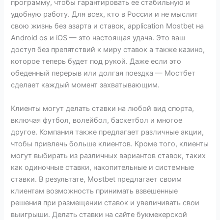
программу, чтобы гарантировать ее стабильную и
удобную работу. Для всех, кто в России и не мыслит
свою жизнь без азарта и ставок, application Mostbet на
Android os и iOS — это настоящая удача. Это ваш
доступ без препятствий к миру ставок а также казино,
которое теперь будет под рукой. Даже если это
обеденный перерыв или долгая поездка — Мостбет
сделает каждый момент захватывающим.
Клиенты могут делать ставки на любой вид спорта,
включая футбол, волейбол, баскетбол и многое
другое. Компания также предлагает различные акции,
чтобы привлечь больше клиентов. Кроме того, клиенты
могут выбирать из различных вариантов ставок, таких
как одиночные ставки, накопительные и системные
ставки. В результате, Mostbet предлагает своим
клиентам возможность принимать взвешенные
решения при размещении ставок и увеличивать свои
выигрыши. Делать ставки на сайте букмекерской