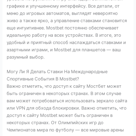
графике и улучшенному интерфейсу. Все детали, от
меню до игровых автоматов, выглядят невероятно
живо а также ярко, а управление ставками становится
еще интуитивнее. Mostbet постоянно обеспечивает
идеальную работу на всех устройствах. В итоге, это
удобный и приятный способ наслаждаться ставками и
азартными играми, и Mostbet для планшетов — ваш
разумный выбор.
Могу Ли Я Делать Ставки На Международные
Спортивные События В Mostbet?
Важно отметить, что доступ к сайту Мостбет может
быть ограничен в некоторых странах. В этом случае
вам может потребоваться использовать зеркало сайта
или VPN для обхода блокировки. Важно отметить, что
доступ к сайту Mostbet может быть ограничен в
некоторых странах. От Олимпийских игр до
Чемпионатов мира по футболу — все мировые арены