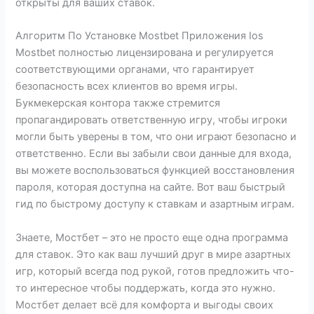
открыты для ваших ставок.
Алгоритм По Установке Mostbet Приложения Ios
Mostbet полностью лицензирована и регулируется
соответствующими органами, что гарантирует
безопасность всех клиентов во время игры.
Букмекерская контора также стремится
пропагандировать ответственную игру, чтобы игроки
могли быть уверены в том, что они играют безопасно и
ответственно. Если вы забыли свои данные для входа,
вы можете воспользоваться функцией восстановления
пароля, которая доступна на сайте. Вот ваш быстрый
гид по быстрому доступу к ставкам и азартным играм.
Знаете, Мостбет – это не просто еще одна программа
для ставок. Это как ваш лучший друг в мире азартных
игр, который всегда под рукой, готов предложить что-
то интересное чтобы поддержать, когда это нужно.
Мостбет делает всё для комфорта и выгоды своих