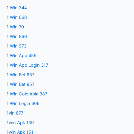
1 Win 344
1 Win 668
1 Win 70
1 Win 866
1 Win 973
1 Win App 459
1 Win App Login 317
1 Win Bet 637
1 Win Bet 957
1 Win Colombia 387
1 Win Login 606
1vin 877
1win Apk 139
1win Apk 151