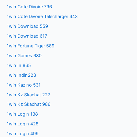
1win Cote Divoire 796
1win Cote Divoire Telecharger 443
1win Download 559
1win Download 617
1win Fortune Tiger 589
1win Games 680
1win In 865
1win Indir 223
1win Kazino 531
1win Kz Skachat 227
1win Kz Skachat 986
1win Login 138
1win Login 428
1win Login 499