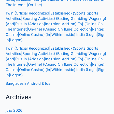
The Internet|On-line}
1win {Official|Recognized|Established} {Sports|Sports
Activities|Sporting Activities} {Betting|Gambling|Wagering}
{And|Plus|In {Addition|Inclusion|Add-on} To} {Online|On
The Internet|On-line} {Casino|On {Line|Collection|Range}
Casino|Online Casino} {In|Within|Inside} India {Login|Sign
In|Logon}
1win {Official|Recognized|Established} {Sports|Sports
Activities|Sporting Activities} {Betting|Gambling|Wagering}
{And|Plus|In {Addition|Inclusion|Add-on} To} {Online|On
The Internet|On-line} {Casino|On {Line|Collection|Range}
Casino|Online Casino} {In|Within|Inside} India {Login|Sign
In|Logon}
Bangladesh Android & Ios
Archives
julio 2026