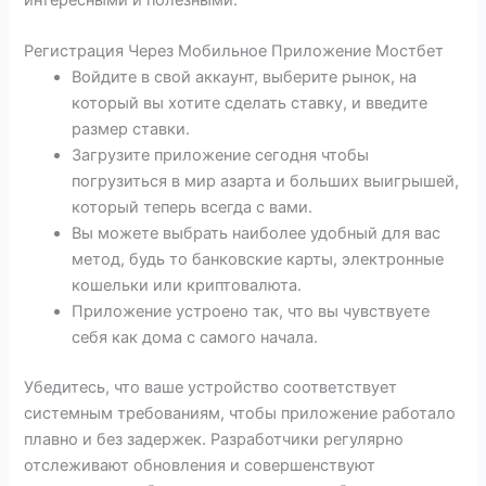
интересными и полезными.
Регистрация Через Мобильное Приложение Мостбет
Войдите в свой аккаунт, выберите рынок, на
который вы хотите сделать ставку, и введите
размер ставки.
Загрузите приложение сегодня чтобы
погрузиться в мир азарта и больших выигрышей,
который теперь всегда с вами.
Вы можете выбрать наиболее удобный для вас
метод, будь то банковские карты, электронные
кошельки или криптовалюта.
Приложение устроено так, что вы чувствуете
себя как дома с самого начала.
Убедитесь, что ваше устройство соответствует
системным требованиям, чтобы приложение работало
плавно и без задержек. Разработчики регулярно
отслеживают обновления и совершенствуют