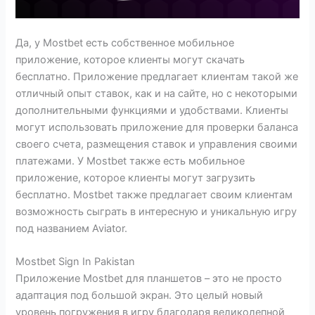
Да, у Mostbet есть собственное мобильное
приложение, которое клиенты могут скачать
бесплатно. Приложение предлагает клиентам такой же
отличный опыт ставок, как и на сайте, но с некоторыми
дополнительными функциями и удобствами. Клиенты
могут использовать приложение для проверки баланса
своего счета, размещения ставок и управления своими
платежами. У Mostbet также есть мобильное
приложение, которое клиенты могут загрузить
бесплатно. Mostbet также предлагает своим клиентам
возможность сыграть в интересную и уникальную игру
под названием Aviator.
Mostbet Sign In Pakistan
Приложение Mostbet для планшетов – это не просто
адаптация под большой экран. Это целый новый
уровень погружения в игру благодаря великолепной