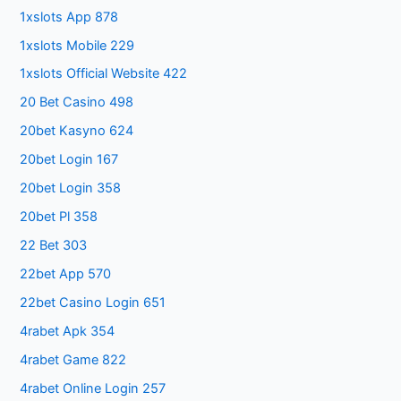
1xslots App 878
1xslots Mobile 229
1xslots Official Website 422
20 Bet Casino 498
20bet Kasyno 624
20bet Login 167
20bet Login 358
20bet Pl 358
22 Bet 303
22bet App 570
22bet Casino Login 651
4rabet Apk 354
4rabet Game 822
4rabet Online Login 257