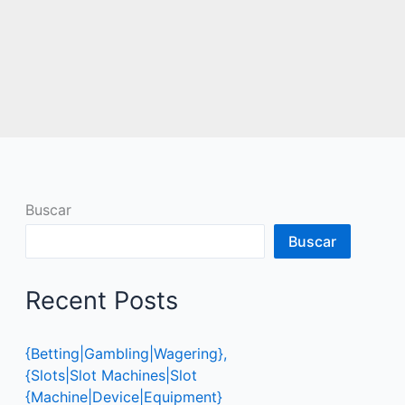
Buscar
Buscar
Recent Posts
{Betting|Gambling|Wagering},
{Slots|Slot Machines|Slot
{Machine|Device|Equipment}