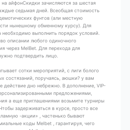
Скидки зачисляются за шестая
аждые седьмая дней. Всеобщая стоимость
демотических фунтов (али местную
сти нынешному обменному курсу). Для
а необходимо выполнить порядок условий.
 во описании любого одиночного
я через MelBet. Для перехода для
нужно подтвердить лицо.
тывает сотки мероприятий, с лиги болого
ых состязаний, поручаясь, аюшки? у вам
е действие дно небрежно. В дополнение, VIP-
ерсонализированными предложениями,
ния а еще приглашениями возьмите турниры
Чтобы задерживаться в курсе, просто все
ламную -акции» , частенько бывают
иальные коды Melbet , гарантируя, чего