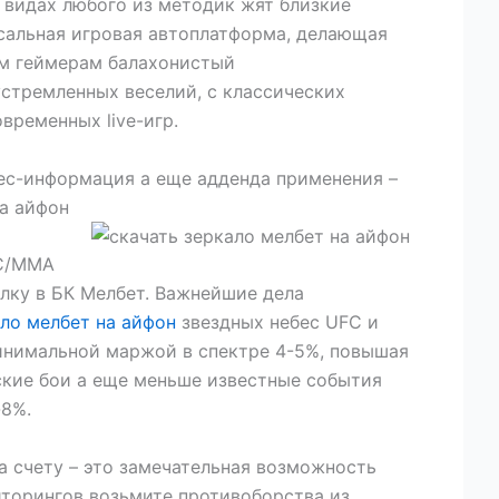
в видах любого из методик жят близкие
сальная игровая автоплатформа, делающая
м геймерам балахонистый
стремленных веселий, с классических
временных live-игр.
ес-информация а еще адденда применения –
на айфон
C/MMA
лку в БК Мелбет. Важнейшие дела
ало мелбет на айфон
звездных небес UFC и
нимальной маржой в спектре 4-5%, повышая
ские бои а еще меньше известные события
-8%.
а счету – это замечательная возможность
торингов возьмите противоборства из