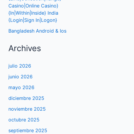
Casino|Online Casino}
{In|Within|Inside} India
{Login|Sign In|Logon}
Bangladesh Android & Ios
Archives
julio 2026
junio 2026
mayo 2026
diciembre 2025
noviembre 2025
octubre 2025
septiembre 2025