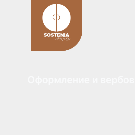
Ir
al
contenido
Оформление и вербов