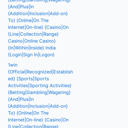
{And|Plus|In
{Addition|Inclusion|Add-on}
To} {Online|On The
Internet|On-line} {Casino|On
{Line|Collection|Range}
Casino|Online Casino}
{In|Within|Inside} India
{Login|Sign In|Logon}
1win
{Official|Recognized|Establish
ed} {Sports|Sports
Activities|Sporting Activities}
{Betting|Gambling|Wagering}
{And|Plus|In
{Addition|Inclusion|Add-on}
To} {Online|On The
Internet|On-line} {Casino|On
{Line|Collection|Range}