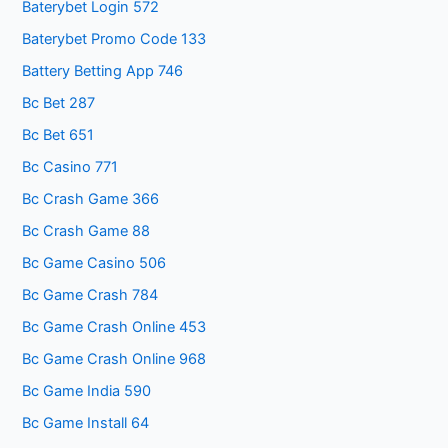
Baterybet Login 572
Baterybet Promo Code 133
Battery Betting App 746
Bc Bet 287
Bc Bet 651
Bc Casino 771
Bc Crash Game 366
Bc Crash Game 88
Bc Game Casino 506
Bc Game Crash 784
Bc Game Crash Online 453
Bc Game Crash Online 968
Bc Game India 590
Bc Game Install 64