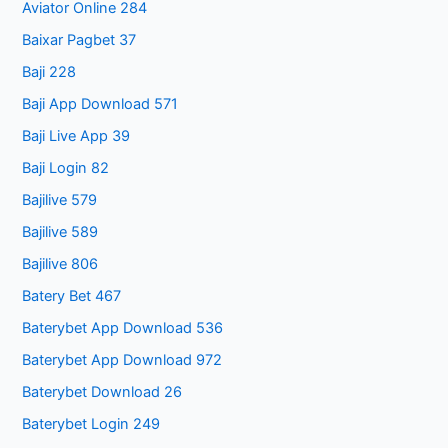
Aviator Online 284
Baixar Pagbet 37
Baji 228
Baji App Download 571
Baji Live App 39
Baji Login 82
Bajilive 579
Bajilive 589
Bajilive 806
Batery Bet 467
Baterybet App Download 536
Baterybet App Download 972
Baterybet Download 26
Baterybet Login 249