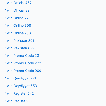
1win Official 467
1win Official 82
1win Online 27
1win Online 598
1win Online 758
1win Pakistan 301
1win Pakistan 829
1win Promo Code 23
1win Promo Code 272
1win Promo Code 900
1win Qeydiyyat 271
1win Qeydiyyat 553
1win Register 542
1win Register 88