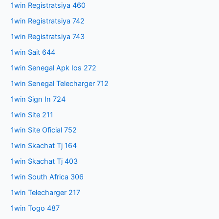
1win Registratsiya 460
1win Registratsiya 742
1win Registratsiya 743
1win Sait 644
1win Senegal Apk Ios 272
1win Senegal Telecharger 712
1win Sign In 724
1win Site 211
1win Site Oficial 752
1win Skachat Tj 164
1win Skachat Tj 403
1win South Africa 306
1win Telecharger 217
1win Togo 487