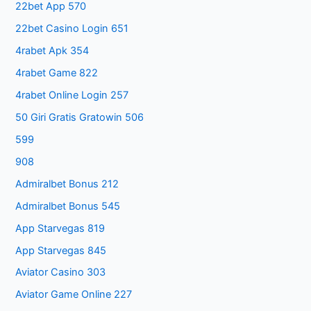
22bet App 570
22bet Casino Login 651
4rabet Apk 354
4rabet Game 822
4rabet Online Login 257
50 Giri Gratis Gratowin 506
599
908
Admiralbet Bonus 212
Admiralbet Bonus 545
App Starvegas 819
App Starvegas 845
Aviator Casino 303
Aviator Game Online 227