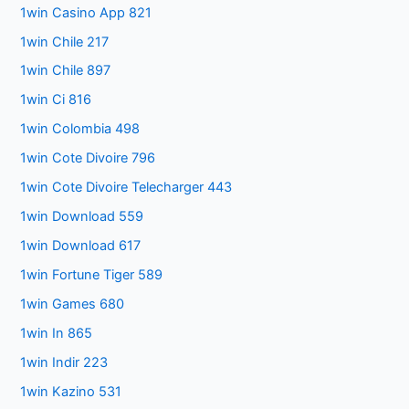
1win Casino App 821
1win Chile 217
1win Chile 897
1win Ci 816
1win Colombia 498
1win Cote Divoire 796
1win Cote Divoire Telecharger 443
1win Download 559
1win Download 617
1win Fortune Tiger 589
1win Games 680
1win In 865
1win Indir 223
1win Kazino 531