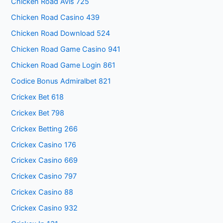
Chicken Road Avis 725
Chicken Road Casino 439
Chicken Road Download 524
Chicken Road Game Casino 941
Chicken Road Game Login 861
Codice Bonus Admiralbet 821
Crickex Bet 618
Crickex Bet 798
Crickex Betting 266
Crickex Casino 176
Crickex Casino 669
Crickex Casino 797
Crickex Casino 88
Crickex Casino 932