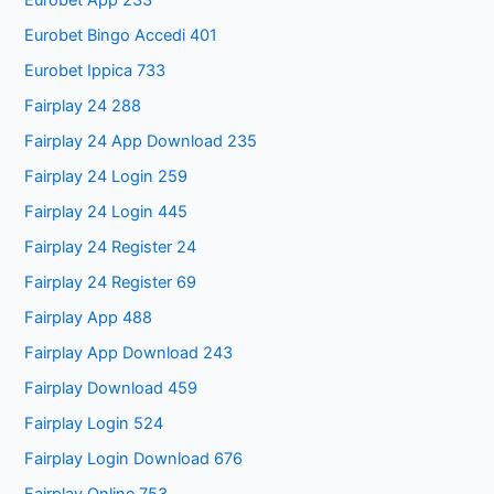
Eurobet App 233
Eurobet Bingo Accedi 401
Eurobet Ippica 733
Fairplay 24 288
Fairplay 24 App Download 235
Fairplay 24 Login 259
Fairplay 24 Login 445
Fairplay 24 Register 24
Fairplay 24 Register 69
Fairplay App 488
Fairplay App Download 243
Fairplay Download 459
Fairplay Login 524
Fairplay Login Download 676
Fairplay Online 753