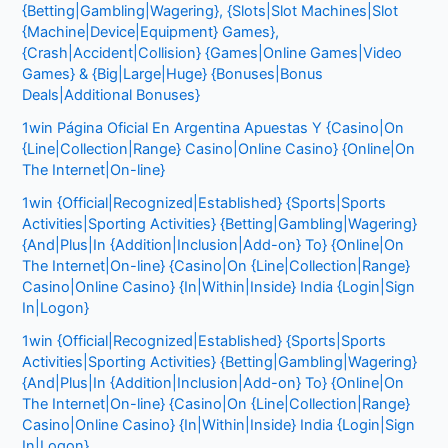
{Betting|Gambling|Wagering}, {Slots|Slot Machines|Slot
{Machine|Device|Equipment} Games},
{Crash|Accident|Collision} {Games|Online Games|Video
Games} & {Big|Large|Huge} {Bonuses|Bonus
Deals|Additional Bonuses}
1win Página Oficial En Argentina Apuestas Y {Casino|On
{Line|Collection|Range} Casino|Online Casino} {Online|On
The Internet|On-line}
1win {Official|Recognized|Established} {Sports|Sports
Activities|Sporting Activities} {Betting|Gambling|Wagering}
{And|Plus|In {Addition|Inclusion|Add-on} To} {Online|On
The Internet|On-line} {Casino|On {Line|Collection|Range}
Casino|Online Casino} {In|Within|Inside} India {Login|Sign
In|Logon}
1win {Official|Recognized|Established} {Sports|Sports
Activities|Sporting Activities} {Betting|Gambling|Wagering}
{And|Plus|In {Addition|Inclusion|Add-on} To} {Online|On
The Internet|On-line} {Casino|On {Line|Collection|Range}
Casino|Online Casino} {In|Within|Inside} India {Login|Sign
In|Logon}