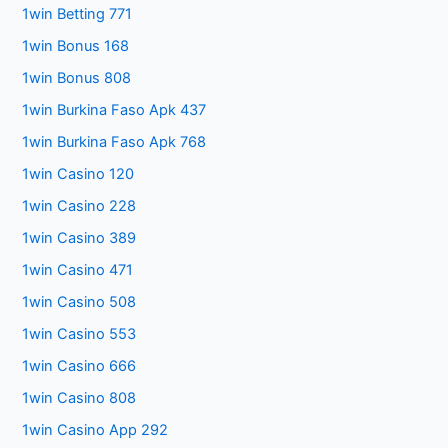
1win Betting 771
1win Bonus 168
1win Bonus 808
1win Burkina Faso Apk 437
1win Burkina Faso Apk 768
1win Casino 120
1win Casino 228
1win Casino 389
1win Casino 471
1win Casino 508
1win Casino 553
1win Casino 666
1win Casino 808
1win Casino App 292