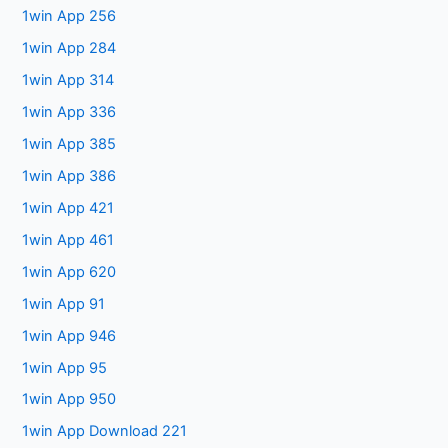
1win App 256
1win App 284
1win App 314
1win App 336
1win App 385
1win App 386
1win App 421
1win App 461
1win App 620
1win App 91
1win App 946
1win App 95
1win App 950
1win App Download 221