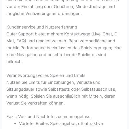
vor der Einzahlung über Gebühren, Mindestbeträge und
mögliche Verifizierungsanforderungen.
Kundenservice und Nutzererfahrung
Guter Support bietet mehrere Kontaktwege (Live-Chat, E-
Mail, FAQ) und reagiert zeitnah. Benutzeroberfläche und
mobile Performance beeinflussen das Spielvergnügen; eine
klare Navigation und beschreibende Spielinfos sind
hilfreich.
Verantwortungsvolles Spielen und Limits
Nutzen Sie Limits für Einzahlungen, Verluste und
Sitzungsdauer sowie Selbsttests oder Selbstausschluss,
wenn nötig. Spielen Sie ausschließlich mit Mitteln, deren
Verlust Sie verkraften können.
Fazit: Vor- und Nachteile zusammengefasst
Vorteile: Breites Spielangebot, oft attraktive