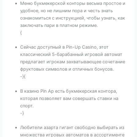
Меню букмекерской конторы весьма простое и
удобное, но не лишним пора и честь знать
ознакомиться с инструкцией, чтобы узнать, как
заключать пари в платном режиме.
{
Сейчас доступный в Pin-Up Casino, этот
классический 5-барабанный игровой автомат
предлагает игрокам захватывающее сочетание
фруктовых символов и отличных бонусов.
-}{
В казино Pin Ap есть букмекерская контора,
которая позволяет вам совершать ставки на
спорт.
-}
Любители азарта гигант свободно выбирать из
множества игровых автоматов в ассортименте