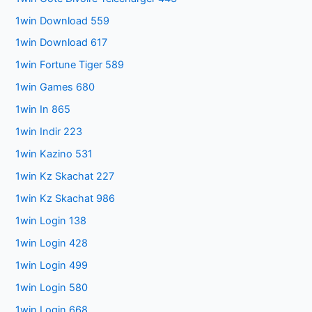
1win Download 559
1win Download 617
1win Fortune Tiger 589
1win Games 680
1win In 865
1win Indir 223
1win Kazino 531
1win Kz Skachat 227
1win Kz Skachat 986
1win Login 138
1win Login 428
1win Login 499
1win Login 580
1win Login 668