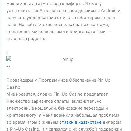
максимальная атмосфера комфорта. Я смогу
установить ПинАп казино на свои девайсы с Android и
получать удовольствие от игр в любое время дня и
ночи. На сайте можно воспользоваться картами,
электронными кошельками и криптовалютами —
сплошная радость!
{
-}
Провайдеры И Программное Обеспечение Pin Up
Casino
Мне нравится, словно Pin-Up Casino предлагает
множество вариантов оплаты, включительно
электронные кошельки, банковские переводы и
криптовалюту. У меня возникла небольшая проблема
во время игры с живьем
ставки в казахстане
дилером
в Pin-Up Casino, и я связался с их службой поддержки