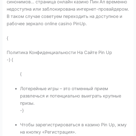
синонимов… страница онлайн казино Пин Ап временно
недоступна или заблокирована интернет-провайдером.
В таком случае советуем переходить на доступное и
рабочее зеркало online casino PinUp.
{
Политика Конфиденциальности На Сайте Pin Up
-} {
{
Лотерейные игры – это отменный прием
развлечься и потенциально выиграть крупные
призы.
-}
Чтобы зарегистрироваться в казино Pin Up, жму
на кнопку «Регистрация».