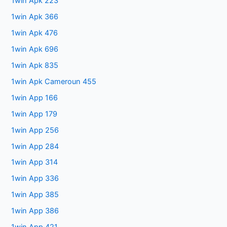
1win Apk 223
1win Apk 366
1win Apk 476
1win Apk 696
1win Apk 835
1win Apk Cameroun 455
1win App 166
1win App 179
1win App 256
1win App 284
1win App 314
1win App 336
1win App 385
1win App 386