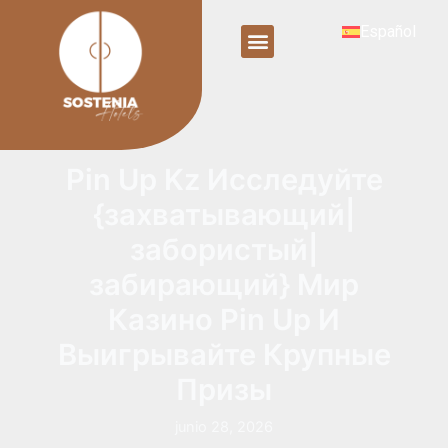
Ir
Menu
Español
al
contenido
Pin Up Kz Исследуйте
{захватывающий|
забористый|
забирающий} Мир
Казино Pin Up И
Выигрывайте Крупные
Призы
junio 28, 2026