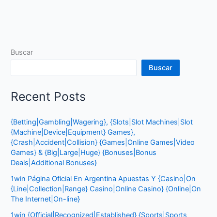
Buscar
Buscar
Recent Posts
{Betting|Gambling|Wagering}, {Slots|Slot Machines|Slot
{Machine|Device|Equipment} Games},
{Crash|Accident|Collision} {Games|Online Games|Video
Games} & {Big|Large|Huge} {Bonuses|Bonus
Deals|Additional Bonuses}
1win Página Oficial En Argentina Apuestas Y {Casino|On
{Line|Collection|Range} Casino|Online Casino} {Online|On
The Internet|On-line}
1win {Official|Recognized|Established} {Sports|Sports