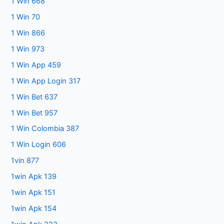
1 Win 668
1 Win 70
1 Win 866
1 Win 973
1 Win App 459
1 Win App Login 317
1 Win Bet 637
1 Win Bet 957
1 Win Colombia 387
1 Win Login 606
1vin 877
1win Apk 139
1win Apk 151
1win Apk 154