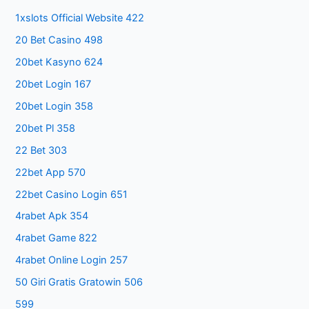
1xslots Official Website 422
20 Bet Casino 498
20bet Kasyno 624
20bet Login 167
20bet Login 358
20bet Pl 358
22 Bet 303
22bet App 570
22bet Casino Login 651
4rabet Apk 354
4rabet Game 822
4rabet Online Login 257
50 Giri Gratis Gratowin 506
599