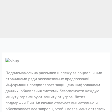
Подписываюсь на рассылки и слежу за социальными
страницами ради эксклюзивных предложений.
Информация предполагает защищена шифрованием
данных, обновления системы безопасности каждую
минуту гарантируют защиту от угроз. Лития
поддержки Пин-Ап казино отвечает внимательно и
обеспечивает все запросы, чтобы возле меня осталась