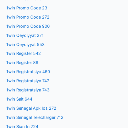
1win Promo Code 23
1win Promo Code 272
1win Promo Code 900
1win Qeydiyyat 271
1win Qeydiyyat 553
1win Register 542
1win Register 88
1win Registratsiya 460
1win Registratsiya 742
1win Registratsiya 743
1win Sait 644
1win Senegal Apk Ios 272
1win Senegal Telecharger 712
1win Sign In 724